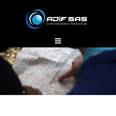
Saltar
al
contenido