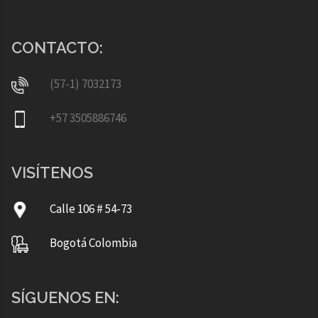
CONTACTO:
(57-1) 7032173
+57 3505886746
VISÍTENOS
Calle 106 # 54-73
Bogotá Colombia
SÍGUENOS EN: