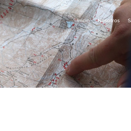
Inicio
Nosotros
S