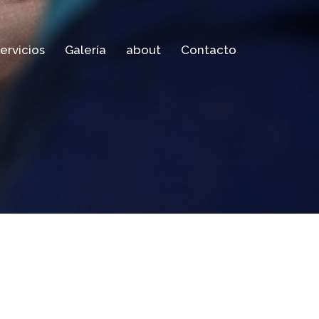
ervicios
Galería
about
Contacto