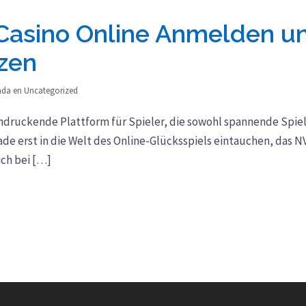
 Casino Online Anmelden u
zen
ada en
Uncategorized
indruckende Plattform für Spieler, die sowohl spannende Spie
rade erst in die Welt des Online-Glücksspiels eintauchen, das 
sich bei […]