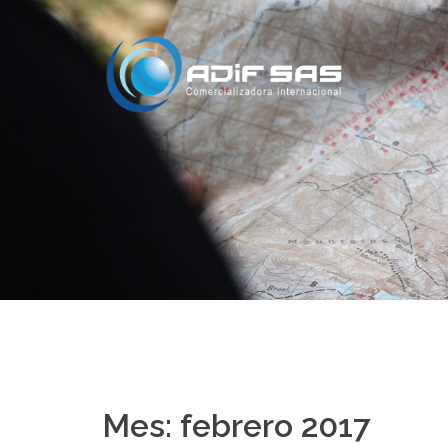
Saltar
al
contenido
Mes:
febrero 2017