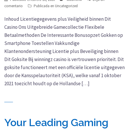
comentario
Publicada en
Uncategorized
Inhoud Licentiegegevens plus Veiligheid binnen Dit
Casino Ons Uitgebreide Gamecollectie Flexibele
Betaalmethoden De Interessante Bonusopzet Gokken op
Smartphone Toestellen Vakkundige
Klantenondersteuning Licentie plus Beveiliging binnen
Dit Goksite Bij winningz casino is vertrouwen prioriteit. Dit
goksite functioneert met een officiële licentie uitgegeven
door de Kansspelautoriteit (KSA), welke vanaf 1 oktober
2021 toezicht houdt op de Hollandse […]
Your Leading Gaming