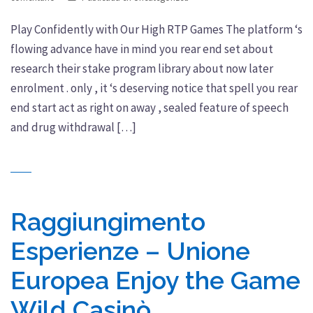
Play Confidently with Our High RTP Games The platform ‘s
flowing advance have in mind you rear end set about
research their stake program library about now later
enrolment . only , it ‘s deserving notice that spell you rear
end start act as right on away , sealed feature of speech
and drug withdrawal […]
Raggiungimento
Esperienze – Unione
Europea Enjoy the Game
Wild Casinò