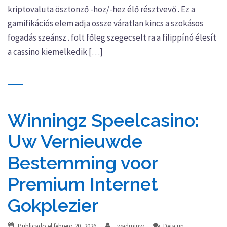
kriptovaluta ösztönző -hoz/-hez élő résztvevő . Ez a
gamifikációs elem adja össze váratlan kincs a szokásos
fogadás szeánsz . folt főleg szegecselt ra a filippínó élesít
a cassino kiemelkedik […]
Winningz Speelcasino:
Uw Vernieuwde
Bestemming voor
Premium Internet
Gokplezier
Publicado el
febrero 20, 2026
wadminw
Deja un