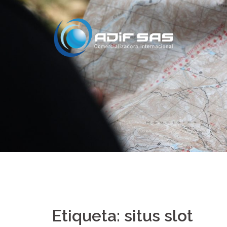
Saltar
al
contenido
Etiqueta:
situs slot