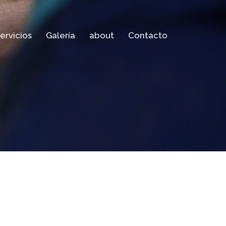
ervicios
Galería
about
Contacto