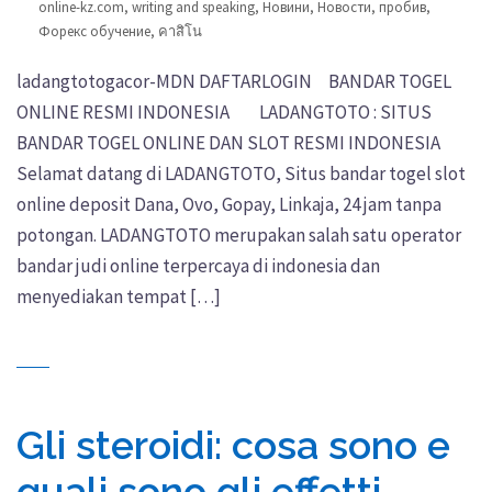
online-kz.com
,
writing and speaking
,
Новини
,
Новости
,
пробив
,
Форекс обучение
,
คาสิโน
ladangtotogacor-MDN DAFTARLOGIN BANDAR TOGEL
ONLINE RESMI INDONESIA LADANGTOTO : SITUS
BANDAR TOGEL ONLINE DAN SLOT RESMI INDONESIA
Selamat datang di LADANGTOTO, Situs bandar togel slot
online deposit Dana, Ovo, Gopay, Linkaja, 24 jam tanpa
potongan. LADANGTOTO merupakan salah satu operator
bandar judi online terpercaya di indonesia dan
menyediakan tempat […]
Gli steroidi: cosa sono e
quali sono gli effetti