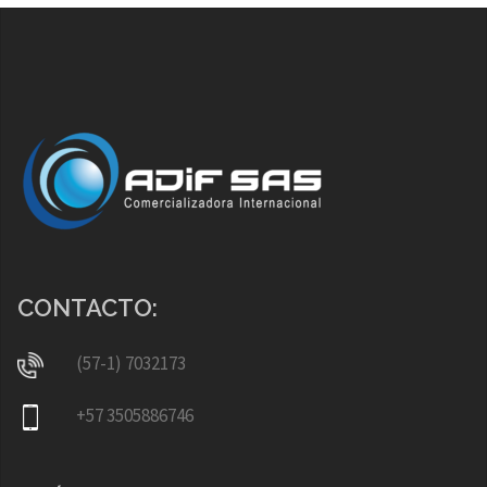
CONTACTO:
(57-1) 7032173
+57 3505886746