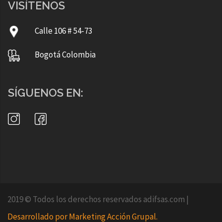
VISÍTENOS
Calle 106 # 54-73
Bogotá Colombia
SÍGUENOS EN:
2019 © Todos los derechos reservados adifsas.com
|
Desarrollado por Marketing Acción Grupal.