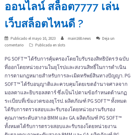
ออนไลน์ สล็อต7777 เล่น
เว็บสล็อตไหนดี ?
Publicado el
mayo 10, 2023
main168.news
Deja un
comentario
Publicada en
slots
PG SOFT™ ได้รับการคุ้มครองโดยใบรับรองสิทธิบัตร 9 ฉบับ
ที่ออกโดยหน่วยงานในยุโรปและสงวนสิทธิ์ในการดำเนิน
การตามกฎหมายสำหรับการละเมิดทรัพย์สินทางปัญญา. PG
SOFT™ ได้รับอนุญาติและควบคุมโดยเขตอำนาจศาลจาก
มอลตาและยิบรอลสตาร์ ซึ่งเป็นไปตามข้อกำหนดด้านกฏ
ระเบียบที่เข้มงวดของยุโรป. ผลิตภัณฑ์ PG SOFT™ ทั้งหมด
ได้รับการตรวจสอบและรับรองโดยหน่วยงานรับรอง
คุณภาพระดับสากล BMM และ GA. ผลิตภัณฑ์ PG SOFT™
ทั้งหมดได้รับการตรวจสอบและรับรองโดยหน่วยงาน
รับรองคุณภาพระดับสากล BMM และ GA. ผลิตภัณฑ์ PG