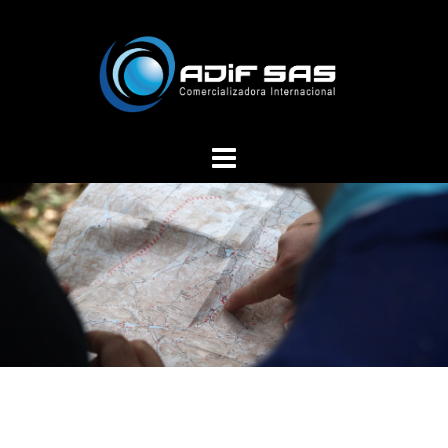
Saltar
al
contenido