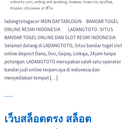
online-kz.com
,
writing and speaking
,
Новини
,
Новости
,
пробив
,
Форекс обучение
,
คาสิโน
ladangtotogacor-MDN DAFTARLOGIN BANDAR TOGEL
ONLINE RESMI INDONESIA LADANGTOTO : SITUS
BANDAR TOGEL ONLINE DAN SLOT RESMI INDONESIA
Selamat datang di LADANGTOTO, Situs bandar togel slot
online deposit Dana, Ovo, Gopay, Linkaja, 24 jam tanpa
potongan. LADANGTOTO merupakan salah satu operator
bandar judi online terpercaya di indonesia dan
menyediakan tempat […]
เว็บสล็อตตรง สล็อต