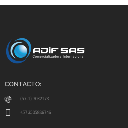
CONTACTO:
(57-1) 7032173
+57 3505886746