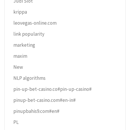
Judi Slot
krippa
leovegas-online.com
link popularity
marketing
maxim
New
NLP algorithms
pin-up-bet-casino.co#pin-up-casino#
pinup-bet-casino.com#en-in#
pinupbahis9.com#en#
PL