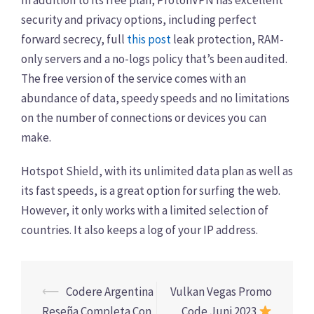
security and privacy options, including perfect
forward secrecy, full
this post
leak protection, RAM-
only servers and a no-logs policy that’s been audited.
The free version of the service comes with an
abundance of data, speedy speeds and no limitations
on the number of connections or devices you can
make.
Hotspot Shield, with its unlimited data plan as well as
its fast speeds, is a great option for surfing the web.
However, it only works with a limited selection of
countries. It also keeps a log of your IP address.
Navegación
⟵
Codere Argentina
Vulkan Vegas Promo
de
Reseña Completa Con
Code Juni 2023