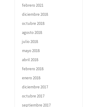
febrero 2021
diciembre 2018
octubre 2018
agosto 2018
julio 2018
mayo 2018
abril 2018
febrero 2018
enero 2018
diciembre 2017
octubre 2017
septiembre 2017