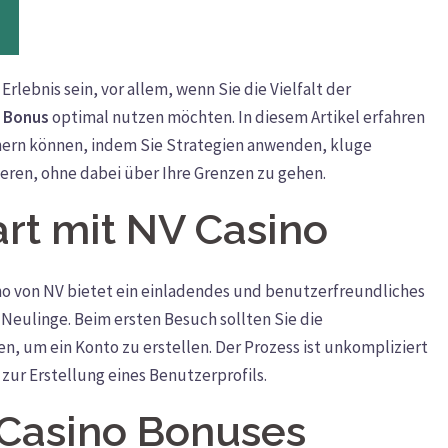
rlebnis sein, vor allem, wenn Sie die Vielfalt der
o Bonus
optimal nutzen möchten. In diesem Artikel erfahren
ichern können, indem Sie Strategien anwenden, kluge
ren, ohne dabei über Ihre Grenzen zu gehen.
art mit NV Casino
ino von NV bietet ein einladendes und benutzerfreundliches
 Neulinge. Beim ersten Besuch sollten Sie die
n, um ein Konto zu erstellen. Der Prozess ist unkompliziert
zur Erstellung eines Benutzerprofils.
Casino Bonuses