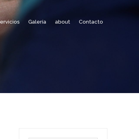
ervicios
Galería
about
Contacto