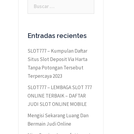
Buscar:
Entradas recientes
SLOT777 – Kumpulan Daftar
Situs Slot Deposit Via Harta
Tanpa Potongan Tersebut
Terpercaya 2023
SLOT777 – LEMBAGA SLOT 777
ONLINE TERBAIK – DAFTAR
JUDI SLOT ONLINE MOBILE
Mengisi Sekarang Luang Dan
Bermain Judi Online