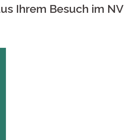
aus Ihrem Besuch im NV