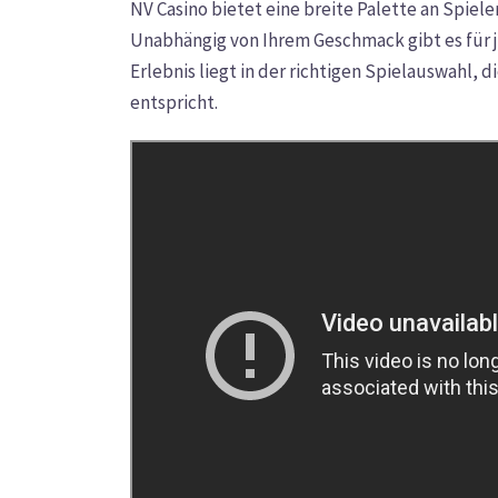
NV Casino bietet eine breite Palette an Spiel
Unabhängig von Ihrem Geschmack gibt es für 
Erlebnis liegt in der richtigen Spielauswahl, 
entspricht.