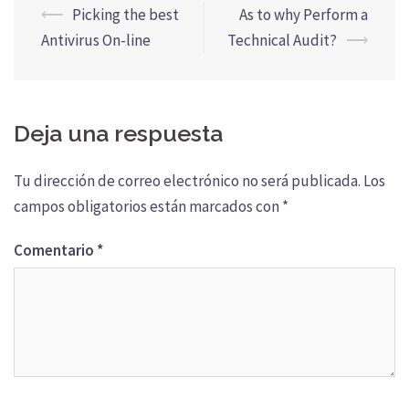
Navegación
⟵
Picking the best
As to why Perform a
de
Antivirus On-line
Technical Audit?
⟶
entradas
Deja una respuesta
Tu dirección de correo electrónico no será publicada.
Los
campos obligatorios están marcados con
*
Comentario
*