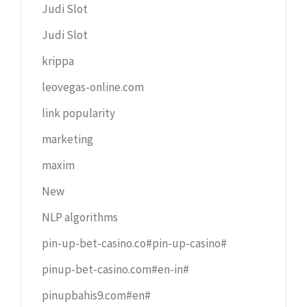
Judi Slot
Judi Slot
krippa
leovegas-online.com
link popularity
marketing
maxim
New
NLP algorithms
pin-up-bet-casino.co#pin-up-casino#
pinup-bet-casino.com#en-in#
pinupbahis9.com#en#