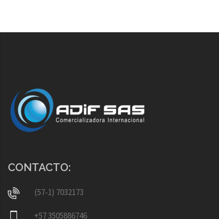
CONTACTO:
(57-1) 7032173
+57 3505886746