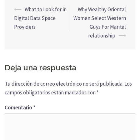
Navegación
⟵
What to Look for in
Why Wealthy Oriental
de
Digital Data Space
Women Select Western
entradas
Providers
Guys For Marital
relationship
⟶
Deja una respuesta
Tu dirección de correo electrónico no será publicada.
Los
campos obligatorios están marcados con
*
Comentario
*