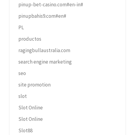
pinup-bet-casino.com#en-in#
pinupbahis9.com#en#
PL
productos
ragingbullaustralia.com
search engine marketing
seo
site promotion
slot
Slot Online
Slot Online
Slot88