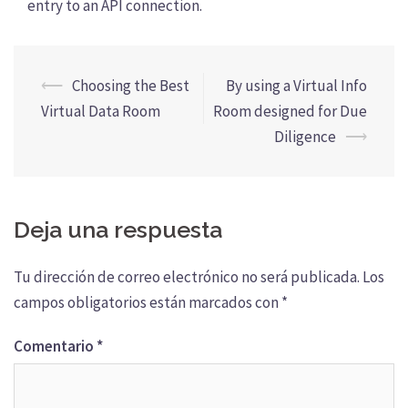
entry to an API connection.
Navegación
⟵
Choosing the Best
By using a Virtual Info
de
Virtual Data Room
Room designed for Due
entradas
Diligence
⟶
Deja una respuesta
Tu dirección de correo electrónico no será publicada.
Los
campos obligatorios están marcados con
*
Comentario
*