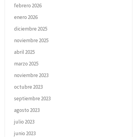
febrero 2026
enero 2026
diciembre 2025
noviembre 2025
abril 2025
marzo 2025
noviembre 2023
octubre 2023
septiembre 2023
agosto 2023
julio 2023
junio 2023