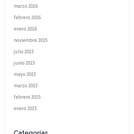
marzo 2016
febrero 2016
enero 2016
noviembre 2015
julio 2015
junio 2015
mayo 2015
marzo 2015
febrero 2015
enero 2015
Categorías