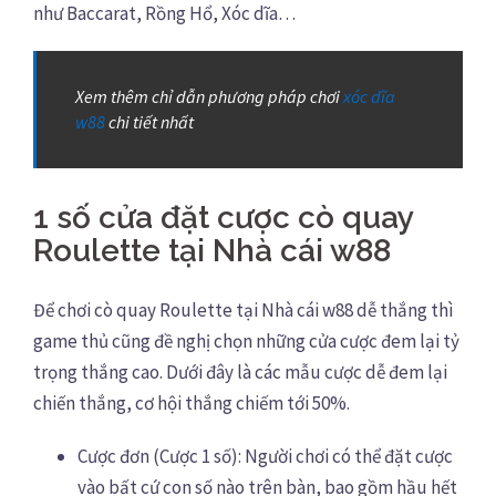
như Baccarat, Rồng Hổ, Xóc dĩa…
Xem thêm chỉ dẫn phương pháp chơi
xóc dĩa
w88
chi tiết nhất
1 số cửa đặt cược cò quay
Roulette tại Nhà cái w88
Để chơi cò quay Roulette tại Nhà cái w88 dễ thắng thì
game thủ cũng đề nghị chọn những cửa cược đem lại tỷ
trọng thắng cao. Dưới đây là các mẫu cược dễ đem lại
chiến thắng, cơ hội thắng chiếm tới 50%.
Cược đơn (Cược 1 số): Người chơi có thể đặt cược
vào bất cứ con số nào trên bàn, bao gồm hầu hết