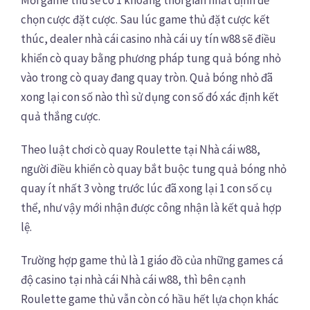
chọn cược đặt cược. Sau lúc game thủ đặt cược kết
thúc, dealer nhà cái casino nhà cái uy tín w88 sẽ điều
khiển cò quay bằng phương pháp tung quả bóng nhỏ
vào trong cò quay đang quay tròn. Quả bóng nhỏ đã
xong lại con số nào thì sử dụng con số đó xác định kết
quả thắng cược.
Theo luật chơi cò quay Roulette tại Nhà cái w88,
người điều khiển cò quay bắt buộc tung quả bóng nhỏ
quay ít nhất 3 vòng trước lúc đã xong lại 1 con số cụ
thể, như vậy mới nhận được công nhận là kết quả hợp
lệ.
Trường hợp game thủ là 1 giáo đồ của những games cá
độ casino tại nhà cái Nhà cái w88, thì bên cạnh
Roulette game thủ vẫn còn có hầu hết lựa chọn khác