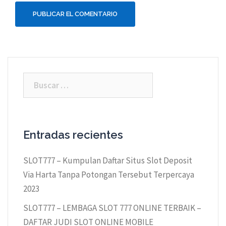
Buscar:
Entradas recientes
SLOT777 – Kumpulan Daftar Situs Slot Deposit
Via Harta Tanpa Potongan Tersebut Terpercaya
2023
SLOT777 – LEMBAGA SLOT 777 ONLINE TERBAIK –
DAFTAR JUDI SLOT ONLINE MOBILE