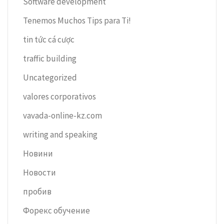
Software development
Tenemos Muchos Tips para Ti!
tin tức cá cược
traffic building
Uncategorized
valores corporativos
vavada-online-kz.com
writing and speaking
Новини
Новости
пробив
Форекс обучение