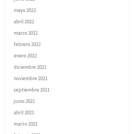
mayo 2022
abril 2022
marzo 2022
febrero 2022
enero 2022
diciembre 2021
noviembre 2021
septiembre 2021
junio 2021
abril 2021
marzo 2021