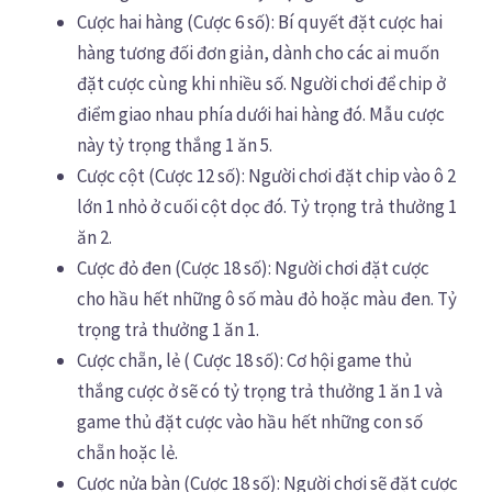
Cược hai hàng (Cược 6 số): Bí quyết đặt cược hai
hàng tương đối đơn giản, dành cho các ai muốn
đặt cược cùng khi nhiều số. Người chơi để chip ở
điểm giao nhau phía dưới hai hàng đó. Mẫu cược
này tỷ trọng thắng 1 ăn 5.
Cược cột (Cược 12 số): Người chơi đặt chip vào ô 2
lớn 1 nhỏ ở cuối cột dọc đó. Tỷ trọng trả thưởng 1
ăn 2.
Cược đỏ đen (Cược 18 số): Người chơi đặt cược
cho hầu hết những ô số màu đỏ hoặc màu đen. Tỷ
trọng trả thưởng 1 ăn 1.
Cược chẵn, lẻ ( Cược 18 số): Cơ hội game thủ
thắng cược ở sẽ có tỷ trọng trả thưởng 1 ăn 1 và
game thủ đặt cược vào hầu hết những con số
chẵn hoặc lẻ.
Cược nửa bàn (Cược 18 số): Người chơi sẽ đặt cược