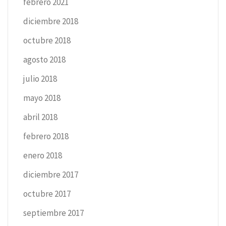
febrero 2021
diciembre 2018
octubre 2018
agosto 2018
julio 2018
mayo 2018
abril 2018
febrero 2018
enero 2018
diciembre 2017
octubre 2017
septiembre 2017