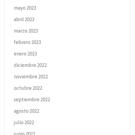
mayo 2023
abril 2023
marzo 2023
febrero 2023
enero 2023
diciembre 2022
noviembre 2022
octubre 2022
septiembre 2022
agosto 2022
julio 2022
junio 2022