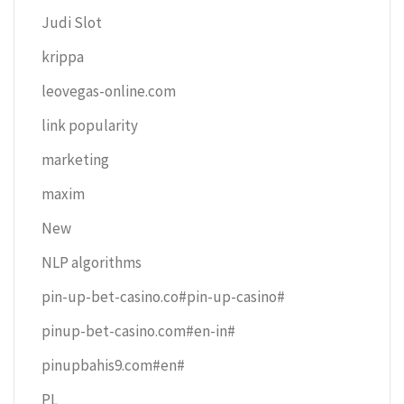
Judi Slot
krippa
leovegas-online.com
link popularity
marketing
maxim
New
NLP algorithms
pin-up-bet-casino.co#pin-up-casino#
pinup-bet-casino.com#en-in#
pinupbahis9.com#en#
PL