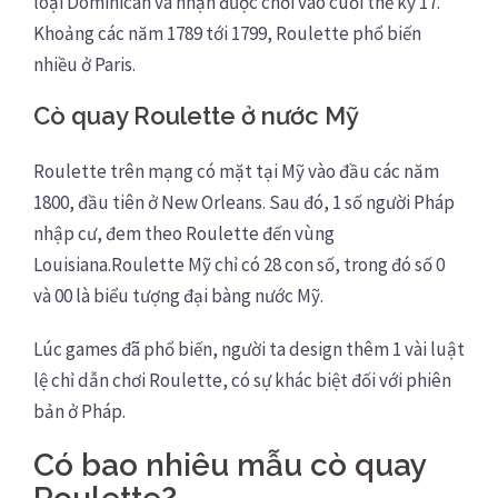
loại Dominican và nhận được chơi vào cuối thế kỷ 17.
Khoảng các năm 1789 tới 1799, Roulette phổ biến
nhiều ở Paris.
Cò quay Roulette ở nước Mỹ
Roulette trên mạng có mặt tại Mỹ vào đầu các năm
1800, đầu tiên ở New Orleans. Sau đó, 1 số người Pháp
nhập cư, đem theo Roulette đến vùng
Louisiana.Roulette Mỹ chỉ có 28 con số, trong đó số 0
và 00 là biểu tượng đại bàng nước Mỹ.
Lúc games đã phổ biến, người ta design thêm 1 vài luật
lệ chỉ dẫn chơi Roulette, có sự khác biệt đối với phiên
bản ở Pháp.
Có bao nhiêu mẫu cò quay