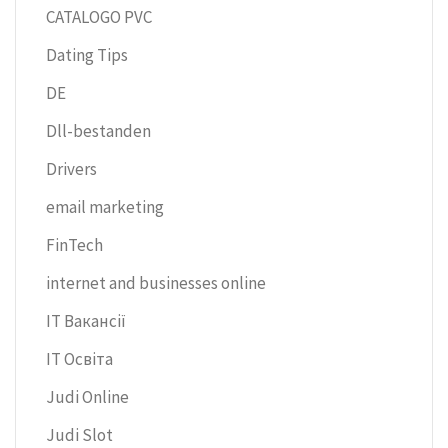
CATALOGO PVC
Dating Tips
DE
Dll-bestanden
Drivers
email marketing
FinTech
internet and businesses online
IT Вакансії
IT Освіта
Judi Online
Judi Slot