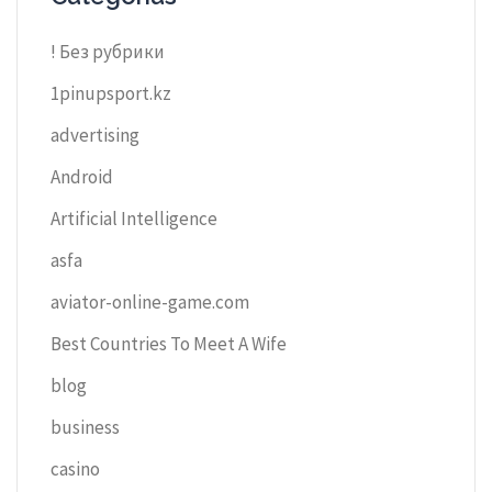
! Без рубрики
1pinupsport.kz
advertising
Android
Artificial Intelligence
asfa
aviator-online-game.com
Best Countries To Meet A Wife
blog
business
casino