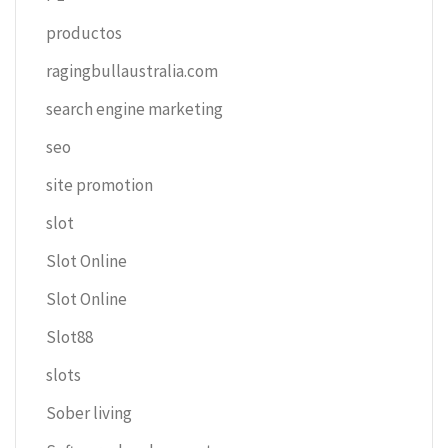
productos
ragingbullaustralia.com
search engine marketing
seo
site promotion
slot
Slot Online
Slot Online
Slot88
slots
Sober living