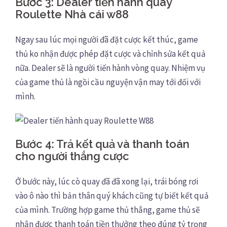
Bước 3: Dealer tiến hành quay
Roulette Nhà cái w88
Ngay sau lúc mọi người đã đặt cược kết thúc, game
thủ ko nhận được phép đặt cược và chỉnh sửa kết quả
nữa. Dealer sẽ là người tiến hành vòng quay. Nhiệm vụ
của game thủ là ngồi cầu nguyện vận may tới đối với
mình.
Bước 4: Trả kết quả và thanh toán
cho người thắng cược
Ở bước này, lúc cò quay đã đã xong lại, trái bóng rơi
vào ô nào thì bản thân quý khách cũng tự biết kết quả
của mình. Trường hợp game thủ thắng, game thủ sẽ
nhận được thanh toán tiền thưởng theo đúng tỷ trọng