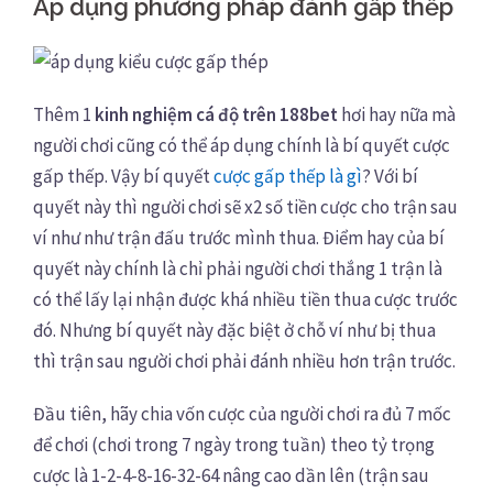
Áp dụng phương pháp đánh gấp thếp
Thêm 1
kinh nghiệm cá độ trên 188bet
hơi hay nữa mà
người chơi cũng có thể áp dụng chính là bí quyết cược
gấp thếp. Vậy bí quyết
cược gấp thếp là gì
? Với bí
quyết này thì người chơi sẽ x2 số tiền cược cho trận sau
ví như như trận đấu trước mình thua. Điểm hay của bí
quyết này chính là chỉ phải người chơi thắng 1 trận là
có thể lấy lại nhận được khá nhiều tiền thua cược trước
đó. Nhưng bí quyết này đặc biệt ở chỗ ví như bị thua
thì trận sau người chơi phải đánh nhiều hơn trận trước.
Đầu tiên, hãy chia vốn cược của người chơi ra đủ 7 mốc
để chơi (chơi trong 7 ngày trong tuần) theo tỷ trọng
cược là 1-2-4-8-16-32-64 nâng cao dần lên (trận sau