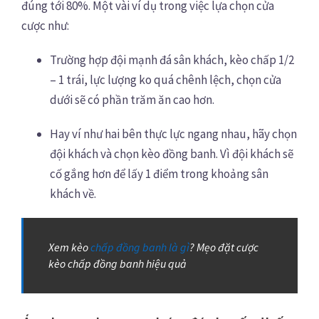
đúng tới 80%. M
ột vài ví dụ trong việc lựa chọn cửa
cược như:
Trường hợp đội mạnh đá sân khách, kèo chấp 1/2
– 1 trái, lực lượng ko quá chênh lệch, chọn cửa
dưới sẽ có phần trăm ăn cao hơn.
Hay ví như hai bên thực lực ngang nhau, hãy chọn
đội khách và chọn kèo đồng banh. Vì đội khách sẽ
cố gắng hơn để lấy 1 điểm trong khoảng sân
khách về.
Xem kèo
chấp đồng banh là gì
? Mẹo đặt cược
kèo chấp đồng banh hiệu quả