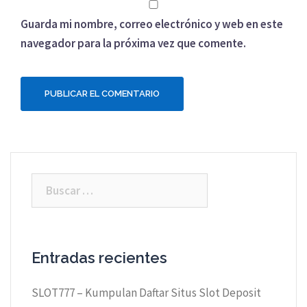
Guarda mi nombre, correo electrónico y web en este
navegador para la próxima vez que comente.
Buscar:
Entradas recientes
SLOT777 – Kumpulan Daftar Situs Slot Deposit