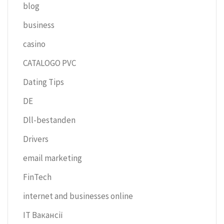
blog
business
casino
CATALOGO PVC
Dating Tips
DE
Dll-bestanden
Drivers
email marketing
FinTech
internet and businesses online
IT Вакансії