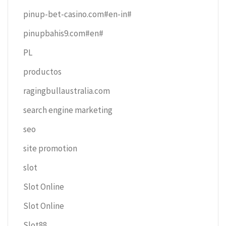
pinup-bet-casino.com#en-in#
pinupbahis9.com#en#
PL
productos
ragingbullaustralia.com
search engine marketing
seo
site promotion
slot
Slot Online
Slot Online
Slot88