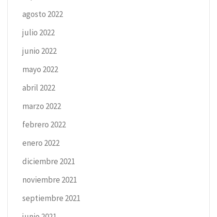
agosto 2022
julio 2022
junio 2022
mayo 2022
abril 2022
marzo 2022
febrero 2022
enero 2022
diciembre 2021
noviembre 2021
septiembre 2021
junio 2021