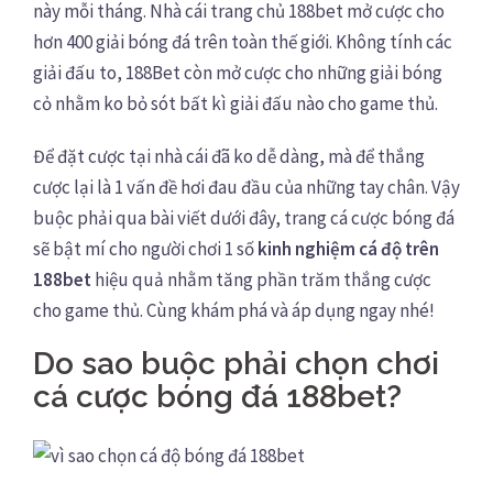
này mỗi tháng. Nhà cái trang chủ 188bet mở cược cho
hơn 400 giải bóng đá trên toàn thế giới. Không tính các
giải đấu to, 188Bet còn mở cược cho những giải bóng
cỏ nhằm ko bỏ sót bất kì giải đấu nào cho game thủ.
Để đặt cược tại nhà cái đã ko dễ dàng, mà để thắng
cược lại là 1 vấn đề hơi đau đầu của những tay chân. Vậy
buộc phải qua bài viết dưới đây, trang cá cược bóng đá
sẽ bật mí cho người chơi 1 số
kinh nghiệm cá độ trên
188bet
hiệu quả nhằm tăng phần trăm thắng cược
cho game thủ. Cùng khám phá và áp dụng ngay nhé!
Do sao buộc phải chọn chơi
cá cược bóng đá 188bet?