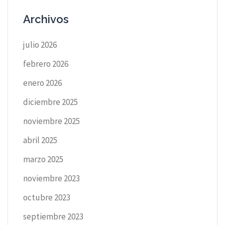
Archivos
julio 2026
febrero 2026
enero 2026
diciembre 2025
noviembre 2025
abril 2025
marzo 2025
noviembre 2023
octubre 2023
septiembre 2023