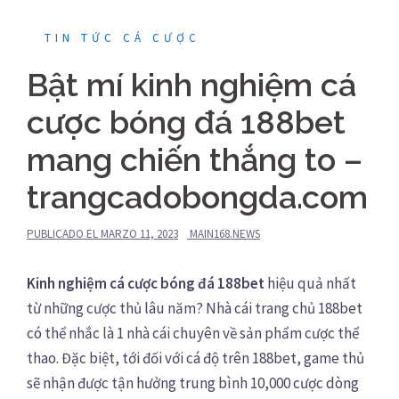
TIN TỨC CÁ CƯỢC
Bật mí kinh nghiệm cá
cược bóng đá 188bet
mang chiến thắng to –
trangcadobongda.com
PUBLICADO EL
MARZO 11, 2023
MAIN168.NEWS
Kinh nghiệm cá cược bóng đá 188bet
hiệu quả nhất
từ những cược thủ lâu năm? Nhà cái trang chủ 188bet
có thể nhắc là 1 nhà cái chuyên về sản phẩm cược thể
thao. Đặc biệt, tới đối với cá độ trên 188bet, game thủ
sẽ nhận được tận hưởng trung bình 10,000 cược dòng