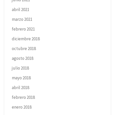
abril 2021
marzo 2021
febrero 2021
diciembre 2018
octubre 2018
agosto 2018
julio 2018
mayo 2018
abril 2018
febrero 2018
enero 2018