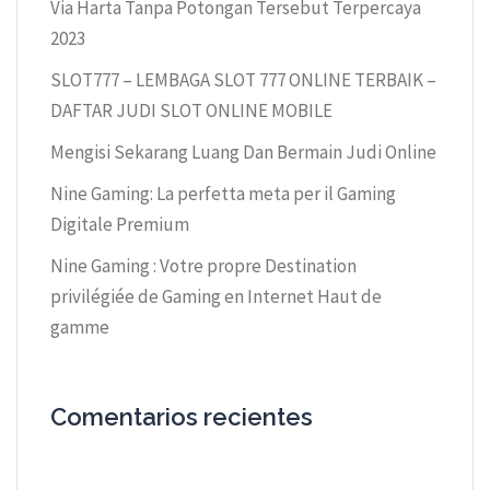
Via Harta Tanpa Potongan Tersebut Terpercaya
2023
SLOT777 – LEMBAGA SLOT 777 ONLINE TERBAIK –
DAFTAR JUDI SLOT ONLINE MOBILE
Mengisi Sekarang Luang Dan Bermain Judi Online
Nine Gaming: La perfetta meta per il Gaming
Digitale Premium
Nine Gaming : Votre propre Destination
privilégiée de Gaming en Internet Haut de
gamme
Comentarios recientes