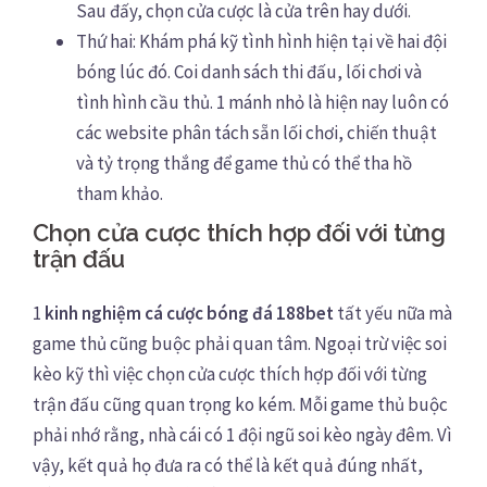
Sau đấy, chọn cửa cược là cửa trên hay dưới.
Thứ hai: Khám phá kỹ tình hình hiện tại về hai đội
bóng lúc đó. Coi danh sách thi đấu, lối chơi và
tình hình cầu thủ. 1 mánh nhỏ là hiện nay luôn có
các website phân tách sẵn lối chơi, chiến thuật
và tỷ trọng thắng để game thủ có thể tha hồ
tham khảo.
Chọn cửa cược thích hợp đối với từng
trận đấu
1
kinh nghiệm cá cược bóng đá 188bet
tất yếu nữa mà
game thủ cũng buộc phải quan tâm. Ngoại trừ việc soi
kèo kỹ thì việc chọn cửa cược thích hợp đối với từng
trận đấu cũng quan trọng ko kém. Mỗi game thủ buộc
phải nhớ rằng, nhà cái có 1 đội ngũ soi kèo ngày đêm. Vì
vậy, kết quả họ đưa ra có thể là kết quả đúng nhất,