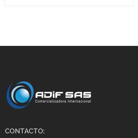
CONTACTO: