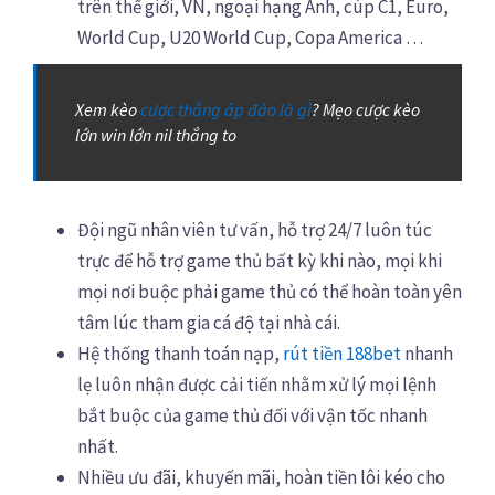
trên thế giới, VN, ngoại hạng Anh, cúp C1, Euro,
World Cup, U20 World Cup, Copa America …
Xem kèo
cược thắng áp đảo là gì
? Mẹo cược kèo
lớn win lớn nil thắng to
Đội ngũ nhân viên tư vấn, hỗ trợ 24/7 luôn túc
trực để hỗ trợ game thủ bất kỳ khi nào, mọi khi
mọi nơi buộc phải game thủ có thể hoàn toàn yên
tâm lúc tham gia cá độ tại nhà cái.
Hệ thống thanh toán nạp,
rút tiền 188bet
nhanh
lẹ luôn nhận được cải tiến nhằm xử lý mọi lệnh
bắt buộc của game thủ đối với vận tốc nhanh
nhất.
Nhiều ưu đãi, khuyến mãi, hoàn tiền lôi kéo cho