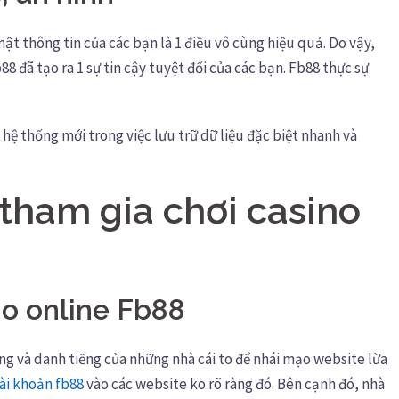
ật thông tin của các bạn là 1 điều vô cùng hiệu quả. Do vậy,
b88 đã tạo ra 1 sự tin cậy tuyệt đối của các bạn. Fb88 thực sự
 hệ thống mới trong việc lưu trữ dữ liệu đặc biệt nhanh và
 tham gia chơi casino
no online Fb88
àng và danh tiếng của những nhà cái to để nhái mạo website lừa
ài khoản fb88
vào các website ko rõ ràng đó. Bên cạnh đó, nhà