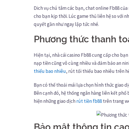
Dich vụ chú tâm các bạn, chat online Fb88 của 
cho bạn kịp thời. Lúc game thủ liên hệ so với nh
quyết gần như ngay lập tức nhé.
Phương thức thanh to
Hiện tại, nhà cái casino Fb88 cung cấp cho bạ
nạp tiền cũng vô cùng nhiều và đảm bảo an nin
thiểu bao nhiêu
, rút tối thiểu bao nhiêu trên h
Bạn có thể thoải mái lựa chọn hình thức giao dị
Bên cạnh đó, hệ thống ngân hàng liên kết phổ 
hiện những giao dịch
rút tiền fb88
trên trang we
Bảo mật thông tin cao