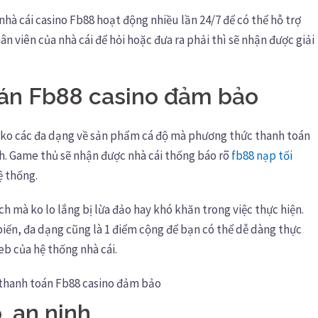
nhà cái casino Fb88 hoạt động nhiều lần 24/7 để có thể hỗ trợ
ân viên của nhà cái để hỏi hoặc đưa ra phải thì sẽ nhận được giải
án Fb88 casino đảm bảo
n ko các đa dạng về sản phẩm cá độ mà phương thức thanh toán
h. Game thủ sẽ nhận được nhà cái thống báo rõ
fb88 nạp tối
ệ thống.
ch mà ko lo lắng bị lừa đảo hay khó khăn trong việc thực hiện.
biến, đa dạng cũng là 1 điểm cộng để bạn có thể dễ dàng thực
b của hệ thống nhà cái.
, an ninh