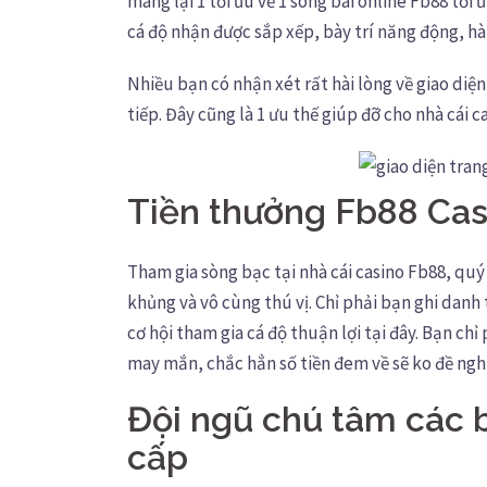
mang lại 1 tối ưu về 1 sòng bài online Fb88 tố
cá độ nhận được sắp xếp, bày trí năng động, hài
Nhiều bạn có nhận xét rất hài lòng về giao diện 
tiếp. Đây cũng là 1 ưu thế giúp đỡ cho nhà cái
Tiền thưởng Fb88 Casi
Tham gia sòng bạc tại nhà cái casino Fb88, quý
khủng và vô cùng thú vị. Chỉ phải bạn ghi danh t
cơ hội tham gia cá độ thuận lợi tại đây. Bạn ch
may mắn, chắc hẳn số tiền đem về sẽ ko đề nghị
Đội ngũ chú tâm các 
cấp