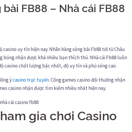
 bài FB88 – Nhà cái FB88
độ casino uy tín hiện nay. Nhãn hàng sòng bài Fb88 tới từ Châu
g bỏng nhận được khá nhiều bạn thích thú. Nhà cái Fb88 luôn
ộ casino chất lượng bậc nhất, độ uy tín và phủ sóng cao.
 đống ý
casino trực tuyến
. Cổng games casino đổi thưởng nhận
mes casino nhận được tìm kiếm nhiều nhất hiện nay.
tham gia chơi Casino