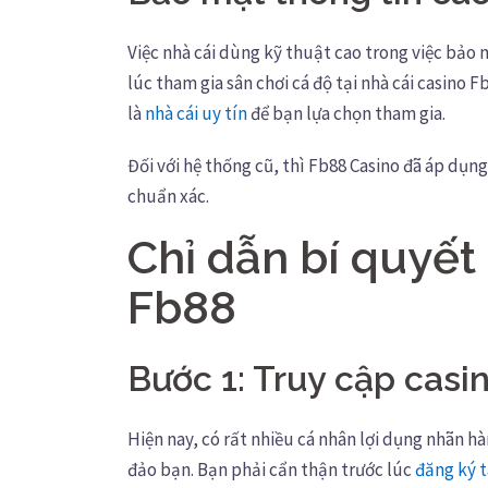
Việc nhà cái dùng kỹ thuật cao trong việc bảo m
lúc tham gia sân chơi cá độ tại nhà cái casino F
là
nhà cái uy tín
để bạn lựa chọn tham gia.
Đối với hệ thống cũ, thì Fb88 Casino đã áp dụng
chuẩn xác.
Chỉ dẫn bí quyết
Fb88
Bước 1: Truy cập casi
Hiện nay, có rất nhiều cá nhân lợi dụng nhãn h
đảo bạn. Bạn phải cẩn thận trước lúc
đăng ký t