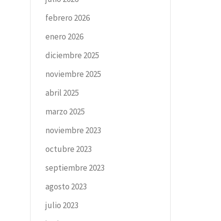
febrero 2026
enero 2026
diciembre 2025
noviembre 2025
abril 2025
marzo 2025
noviembre 2023
octubre 2023
septiembre 2023
agosto 2023
julio 2023