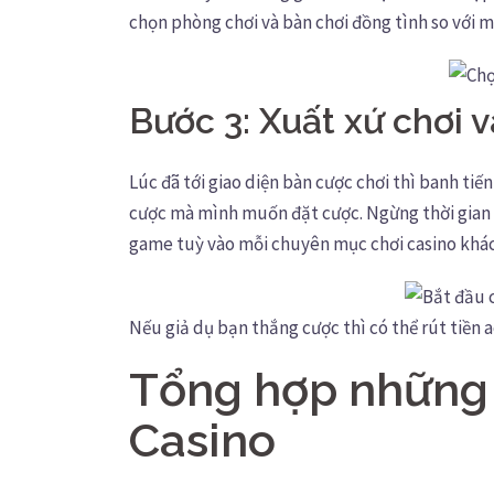
chọn phòng chơi và bàn chơi đồng tình so với m
Bước 3: Xuất xứ chơi 
Lúc đã tới giao diện bàn cược chơi thì banh ti
cược mà mình muốn đặt cược. Ngừng thời gian đ
game tuỳ vào mỗi chuyên mục chơi casino khác
Nếu giả dụ bạn thắng cược thì có thể rút tiền 
Tổng hợp những 
Casino