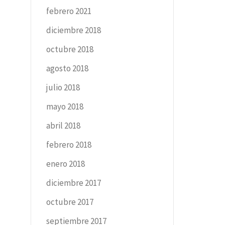
febrero 2021
diciembre 2018
octubre 2018
agosto 2018
julio 2018
mayo 2018
abril 2018
febrero 2018
enero 2018
diciembre 2017
octubre 2017
septiembre 2017