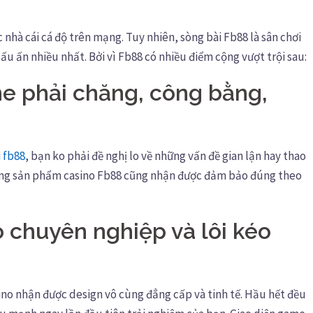
ác nhà cái cá độ trên mạng. Tuy nhiên, sòng bài Fb88 là sân chơi
ấu ấn nhiều nhất. Bởi vì Fb88 có nhiều điểm cộng vượt trội sau:
ne phải chăng, công bằng,
i fb88
, bạn ko phải đề nghị lo về những vấn đề gian lận hay thao
hững sản phẩm casino Fb88 cũng nhận được đảm bảo đúng theo
 chuyên nghiệp và lôi kéo
asino nhận được design vô cùng đẳng cấp và tinh tế. Hầu hết đều