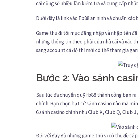
cái cũng sẽ nhiều lần kiểm tra và cung cấp nhữ
Dưới đây là link vào Fb88 an ninh và chuẩn xác 
Game thủ đi tới mục đăng nhập và nhập tên đă
những thông tin theo phải của nhà cái và xác t
sang account cá độ thì mới có thể tham gia ga
Bước 2: Vào sảnh cas
Sau lúc đã chuyển quỹ fb88 thành công bạn ra l
chính. Bạn chọn bất cứ sảnh casino nào mà mì
6 sảnh casino chính như Club K, Club Q, Club J,
Đối với đầy đủ những game thú vị có thể đề cập