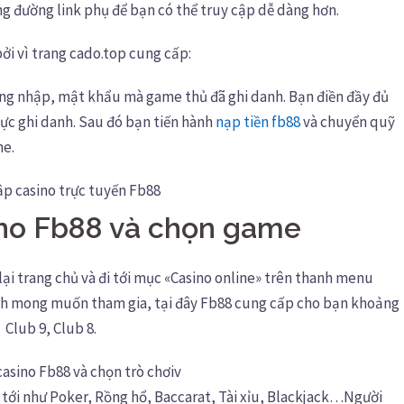
ng đường link phụ để bạn có thể truy cập dễ dàng hơn.
bởi vì trang cado.top cung cấp:
ng nhập, mật khẩu mà game thủ đã ghi danh. Bạn điền đầy đủ
hực ghi danh. Sau đó bạn tiến hành
nạp tiền fb88
và chuyển quỹ
me.
ino Fb88 và chọn game
ại trang chủ và đi tới mục «Casino online» trên thanh menu
nh mong muốn tham gia, tại đây Fb88 cung cấp cho bạn khoảng
 Club 9, Club 8.
 tới như Poker, Rồng hổ, Baccarat, Tài xỉu, Blackjack…Người