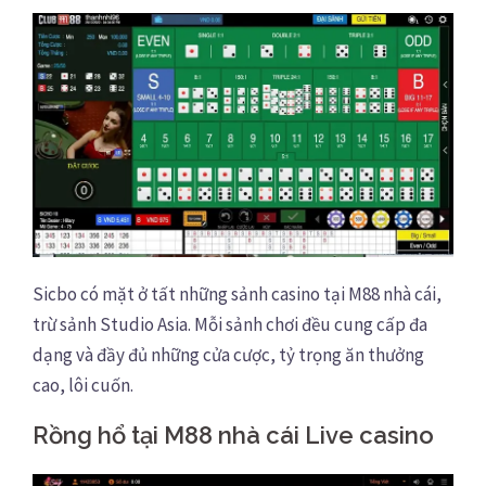
Sicbo có mặt ở tất những sảnh casino tại M88 nhà cái,
trừ sảnh Studio Asia. Mỗi sảnh chơi đều cung cấp đa
dạng và đầy đủ những cửa cược, tỷ trọng ăn thưởng
cao, lôi cuốn.
Rồng hổ tại M88 nhà cái Live casino