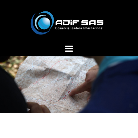
Saltar
al
contenido