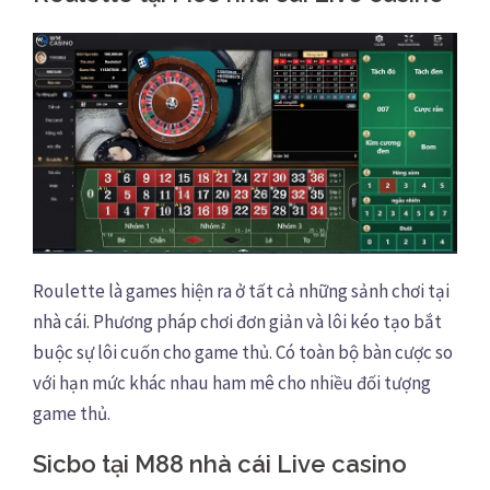
Roulette là games hiện ra ở tất cả những sảnh chơi tại
nhà cái. Phương pháp chơi đơn giản và lôi kéo tạo bắt
buộc sự lôi cuốn cho game thủ. Có toàn bộ bàn cược so
với hạn mức khác nhau ham mê cho nhiều đối tượng
game thủ.
Sicbo tại M88 nhà cái Live casino