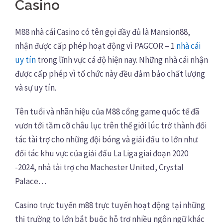
Casino
M88 nhà cái Casino có tên gọi đầy đủ là Mansion88,
nhận được cấp phép hoạt động vì PAGCOR – 1
nhà cái
uy tín
trong lĩnh vực cá độ hiện nay. Những nhà cái nhận
được cấp phép vì tổ chức này đều đảm bảo chất lượng
và sự uy tín.
Tên tuổi và nhãn hiệu của M88 cổng game quốc tế đã
vươn tới tầm cỡ châu lục trên thế giới lúc trở thành đối
tác tài trợ cho những đội bóng và giải đấu to lớn như:
đối tác khu vực của giải đấu La Liga giai đoạn 2020
-2024, nhà tài trợ cho Machester United, Crystal
Palace…
Casino trực tuyến m88 trực tuyến hoạt động tại những
thị trường to lớn bắt buộc hỗ trợ nhiều ngôn ngữ khác