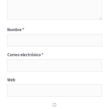
Nombre
*
Correo electrónico
*
Web