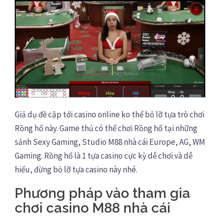
Giả dụ đề cập tới casino online ko thể bỏ lỡ tựa trò chơi
Rồng hổ này. Game thủ có thể chơi Rồng hổ tại những
sảnh Sexy Gaming, Studio M88 nhà cái Europe, AG, WM
Gaming. Rồng hổ là 1 tựa casino cực kỳ dễ chơi và dễ
hiểu, đừng bỏ lỡ tựa casino này nhé.
Phương pháp vào tham gia
chơi casino M88 nhà cái