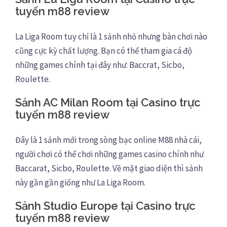
tuyến m88 review
La Liga Room tuy chỉ là 1 sảnh nhỏ nhưng bàn chơi nào
cũng cực kỳ chất lượng. Bạn có thể tham gia cá độ
những games chính tại đây như: Baccrat, Sicbo,
Roulette.
Sảnh AC Milan Room tại Casino trực
tuyến m88 review
Đây là 1 sảnh mới trong sòng bạc online M88 nhà cái,
người chơi có thể chơi những games casino chính như
Baccarat, Sicbo, Roulette. Về mặt giao diện thì sảnh
này gần gần giống như La Liga Room.
Sảnh Studio Europe tại Casino trực
tuyến m88 review