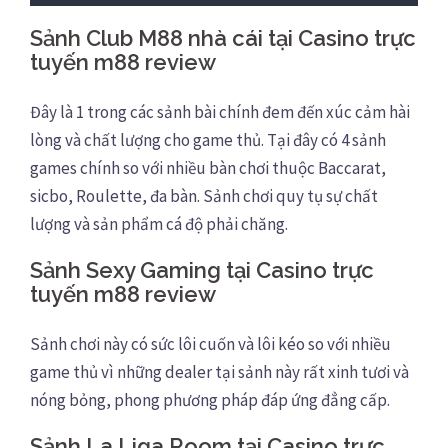
Sảnh Club M88 nhà cái tại Casino trực
tuyến m88 review
Đây là 1 trong các sảnh bài chính đem đến xúc cảm hài
lòng và chất lượng cho game thủ. Tại đây có 4 sảnh
games chính so với nhiều bàn chơi thuộc Baccarat,
sicbo, Roulette, đa bàn. Sảnh chơi quy tụ sự chất
lượng và sản phẩm cá độ phải chăng.
Sảnh Sexy Gaming tại Casino trực
tuyến m88 review
Sảnh chơi này có sức lôi cuốn và lôi kéo so với nhiều
game thủ vì những dealer tại sảnh này rất xinh tươi và
nóng bỏng, phong phương pháp đáp ứng đẳng cấp.
Sảnh La Liga Room tại Casino trực