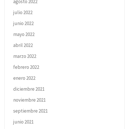
agosto 2022
julio 2022
junio 2022
mayo 2022
abril 2022
marzo 2022
febrero 2022
enero 2022
diciembre 2021
noviembre 2021
septiembre 2021
junio 2021