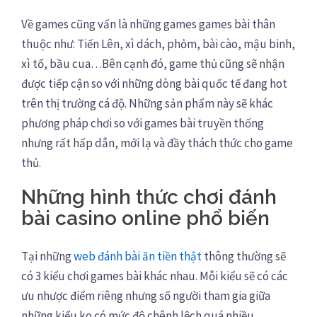
Về games cũng vấn là những games games bài thân
thuộc như: Tiến Lên, xì dách, phỏm, bài cào, mậu binh,
xì tố, bầu cua…Bên cạnh đó, game thủ cũng sẽ nhận
được tiếp cận so với những dòng bài quốc tế đang hot
trên thị trường cá độ. Những sản phẩm này sẽ khác
phương pháp chơi so với games bài truyền thống
nhưng rất hấp dẫn, mới lạ và đầy thách thức cho game
thủ.
Những hình thức chơi đánh
bài casino online phổ biến
Tại những
web đánh bài ăn tiền thật
thông thường sẽ
có 3 kiểu chơi games bài khác nhau. Mỗi kiểu sẽ có các
ưu nhược điểm riêng nhưng số người tham gia giữa
những kiểu ko có mức độ chênh lệch quá nhiều.