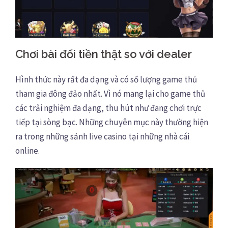
Chơi bài đổi tiền thật so với dealer
Hình thức này rất đa dạng và có số lượng game thủ
tham gia đông đảo nhất. Vì nó mang lại cho game thủ
các trải nghiệm đa dạng, thu hút như đang chơi trực
tiếp tại sòng bạc. Những chuyên mục này thường hiện
ra trong những sảnh live casino tại những nhà cái
online.