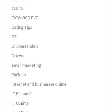
casino
CATALOGO PVC
Dating Tips
DE
Dll-bestanden
Drivers
email marketing
FinTech
internet and businesses online
IT Вакансії
IT Освіта