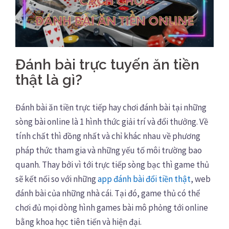
Đánh bài trực tuyến ăn tiền
thật là gì?
Đánh bài ăn tiền trực tiếp hay chơi đánh bài tại những
sòng bài online là 1 hình thức giải trí và đổi thưởng. Về
tính chất thì đồng nhất và chỉ khác nhau về phương
pháp thức tham gia và những yếu tố môi trường bao
quanh. Thay bởi vì tới trực tiếp sòng bạc thì game thủ
sẽ kết nối so với những
app đánh bài đổi tiền thật
, web
đánh bài của những nhà cái. Tại đó, game thủ có thể
chơi đủ mọi dòng hình games bài mô phỏng tới online
bằng khoa học tiên tiến và hiện đại.