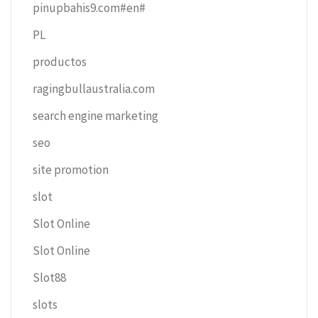
pinupbahis9.com#en#
PL
productos
ragingbullaustralia.com
search engine marketing
seo
site promotion
slot
Slot Online
Slot Online
Slot88
slots