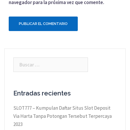
navegador para la próxima vez que comente.
Buscar:
Entradas recientes
SLOT777 – Kumpulan Daftar Situs Slot Deposit
Via Harta Tanpa Potongan Tersebut Terpercaya
2023