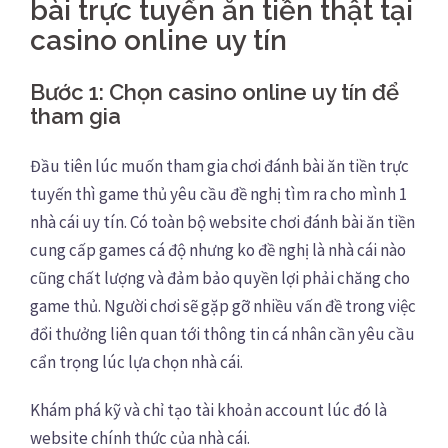
bài trực tuyến ăn tiền thật tại
casino online uy tín
Bước 1: Chọn casino online uy tín để
tham gia
Đầu tiên lúc muốn tham gia chơi đánh bài ăn tiền trực
tuyến thì game thủ yêu cầu đề nghị tìm ra cho mình 1
nhà cái uy tín. Có toàn bộ website chơi đánh bài ăn tiền
cung cấp games cá độ nhưng ko đề nghị là nhà cái nào
cũng chất lượng và đảm bảo quyền lợi phải chăng cho
game thủ. Người chơi sẽ gặp gỡ nhiều vấn đề trong việc
đổi thưởng liên quan tới thông tin cá nhân cần yêu cầu
cẩn trọng lúc lựa chọn nhà cái.
Khám phá kỹ và chỉ tạo tài khoản account lúc đó là
website chính thức của nhà cái.