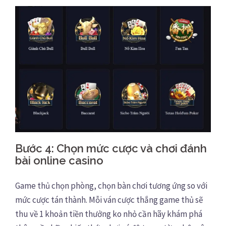
Bước 4: Chọn mức cược và chơi đánh
bài online casino
Game thủ chọn phòng, chọn bàn chơi tương ứng so với
mức cược tán thành. Mỗi ván cược thắng game thủ sẽ
thu về 1 khoản tiền thưởng ko nhỏ cần hãy khám phá