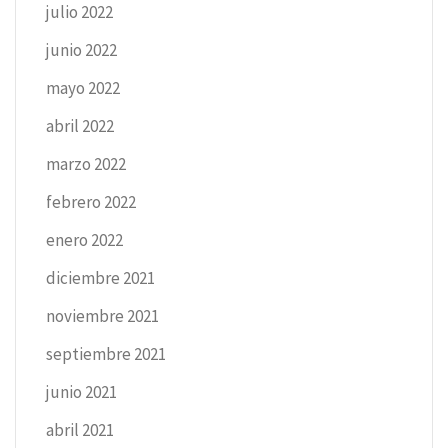
julio 2022
junio 2022
mayo 2022
abril 2022
marzo 2022
febrero 2022
enero 2022
diciembre 2021
noviembre 2021
septiembre 2021
junio 2021
abril 2021