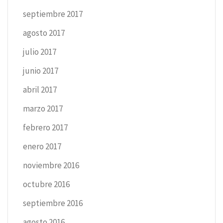
septiembre 2017
agosto 2017
julio 2017
junio 2017
abril 2017
marzo 2017
febrero 2017
enero 2017
noviembre 2016
octubre 2016
septiembre 2016
agosto 2016