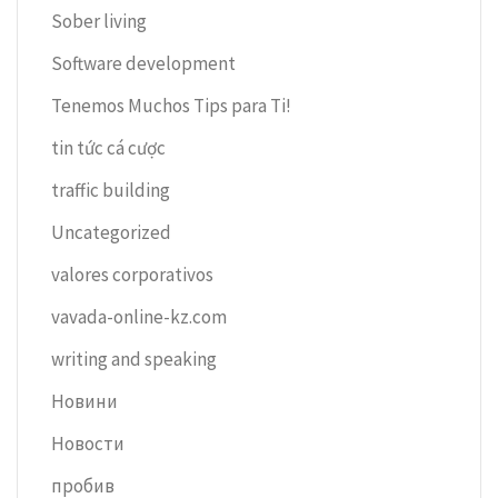
Sober living
Software development
Tenemos Muchos Tips para Ti!
tin tức cá cược
traffic building
Uncategorized
valores corporativos
vavada-online-kz.com
writing and speaking
Новини
Новости
пробив