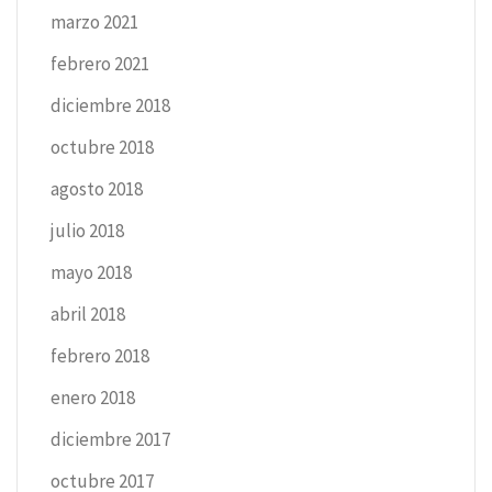
marzo 2021
febrero 2021
diciembre 2018
octubre 2018
agosto 2018
julio 2018
mayo 2018
abril 2018
febrero 2018
enero 2018
diciembre 2017
octubre 2017