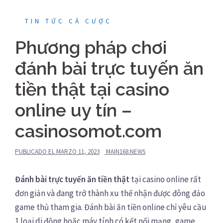
TIN TỨC CÁ CƯỢC
Phương pháp chơi
đánh bài trực tuyến ăn
tiền thật tại casino
online uy tín –
casinosomot.com
PUBLICADO EL
MARZO 11, 2023
MAIN168.NEWS
Đánh bài trực tuyến ăn tiền
thật
tại casino online rất
đơn giản và đang trở thành xu thế nhận được đông đảo
game thủ tham gia. Đánh bài ăn tiền online chỉ yêu cầu
1 loại di động hoặc máy tính có kết nối mạng, game