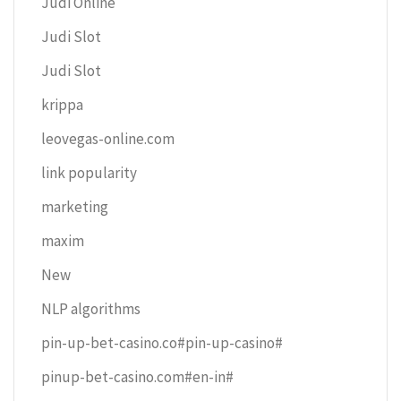
Judi Online
Judi Slot
Judi Slot
krippa
leovegas-online.com
link popularity
marketing
maxim
New
NLP algorithms
pin-up-bet-casino.co#pin-up-casino#
pinup-bet-casino.com#en-in#