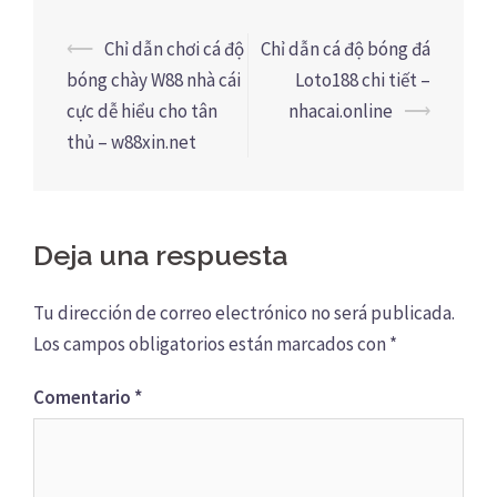
Navegación
⟵
Chỉ dẫn chơi cá độ
Chỉ dẫn cá độ bóng đá
de
bóng chày W88 nhà cái
Loto188 chi tiết –
entradas
cực dễ hiểu cho tân
nhacai.online
⟶
thủ – w88xin.net
Deja una respuesta
Tu dirección de correo electrónico no será publicada.
Los campos obligatorios están marcados con
*
Comentario
*