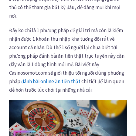
thủ có thể tham gia bất kỳ đâu, dễ dàng mọi khi mọi
nơi.
Đây ko chỉ là 1 phương pháp để giải trí mà còn là kiếm
nhận được 1 khoản thu nhập kha tương đối rút về
account cá nhân. Dù thế 1 số người lại chưa biết tới
phương pháp đánh bài ăn tiền thật trực tuyến này cần
đây vẫn là 1 dòng hình mới mẻ. Bài viết này
Casinosomot.com sẽ giới thiệu tới người dùng phương
pháp
đánh bài online ăn tiền thật
chi tiết để làm quen
dễ hơn trước lúc chơi tại những nhà cái.