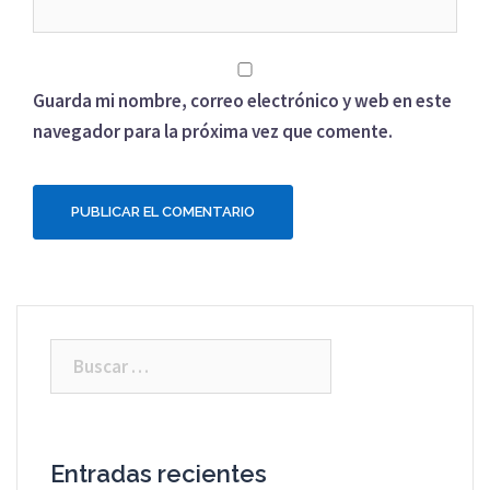
Guarda mi nombre, correo electrónico y web en este
navegador para la próxima vez que comente.
Buscar:
Entradas recientes