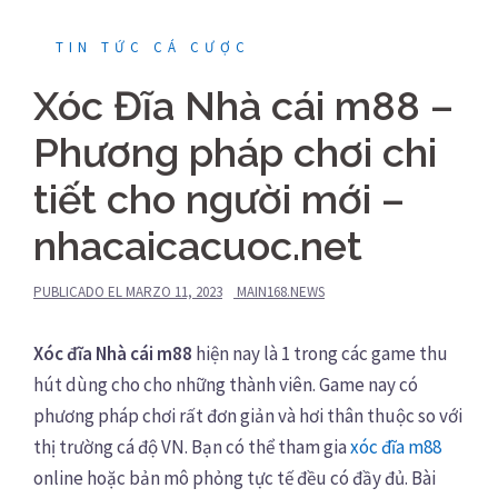
TIN TỨC CÁ CƯỢC
Xóc Đĩa Nhà cái m88 –
Phương pháp chơi chi
tiết cho người mới –
nhacaicacuoc.net
PUBLICADO EL
MARZO 11, 2023
MAIN168.NEWS
Xóc đĩa Nhà cái m88
hiện nay là 1 trong các game thu
hút dùng cho cho những thành viên. Game nay có
phương pháp chơi rất đơn giản và hơi thân thuộc so với
thị trường cá độ VN. Bạn có thể tham gia
xóc đĩa m88
online hoặc bản mô phỏng tực tế đều có đầy đủ. Bài