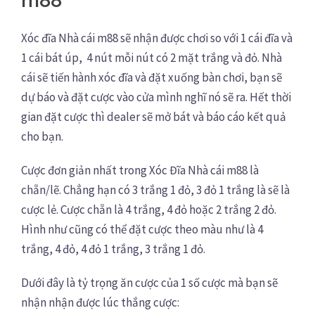
m88
Xóc đĩa Nhà cái m88 sẽ nhận được chơi so với 1 cái đĩa và
1 cái bát úp, 4 nút mỗi nút có 2 mặt trắng và đỏ. Nhà
cái sẽ tiến hành xóc đĩa và đặt xuống bàn chơi, bạn sẽ
dự báo và đặt cược vào cửa mình nghĩ nó sẽ ra. Hết thời
gian đặt cược thì dealer sẽ mở bát và báo cáo kết quả
cho bạn.
Cược đơn giản nhất trong Xóc Đĩa Nhà cái m88 là
chẵn/lẽ. Chẳng hạn có 3 trắng 1 đỏ, 3 đỏ 1 trắng là sẽ là
cược lẻ. Cược chẵn là 4 trắng, 4 đỏ hoặc 2 trắng 2 đỏ.
Hình như cũng có thể đặt cược theo màu như là 4
trắng, 4 đỏ, 4 đỏ 1 trắng, 3 trắng 1 đỏ.
Dưới đây là tỷ trọng ăn cược của 1 số cược mà bạn sẽ
nhận nhận được lúc thắng cược: