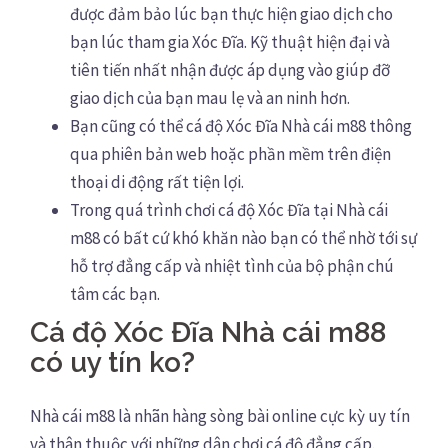
được đảm bảo lúc bạn thực hiện giao dịch cho
bạn lúc tham gia Xóc Đĩa. Kỹ thuật hiện đại và
tiên tiến nhất nhận được áp dụng vào giúp đỡ
giao dịch của bạn mau lẹ và an ninh hơn.
Bạn cũng có thể cá độ Xóc Đĩa Nhà cái m88 thông
qua phiên bản web hoặc phần mềm trên điện
thoại di động rất tiện lợi.
Trong quá trình chơi cá độ Xóc Đĩa tại Nhà cái
m88 có bất cứ khó khăn nào bạn có thể nhờ tới sự
hỗ trợ đẳng cấp và nhiệt tình của bộ phận chú
tâm các bạn.
Cá độ Xóc Đĩa Nhà cái m88
có uy tín ko?
Nhà cái m88 là nhãn hàng sòng bài online cực kỳ uy tín
và thân thuộc với những dân chơi cá độ đẳng cấp.