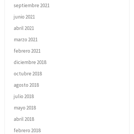
septiembre 2021
junio 2021
abril 2021
marzo 2021
febrero 2021
diciembre 2018
octubre 2018
agosto 2018
julio 2018
mayo 2018
abril 2018
febrero 2018