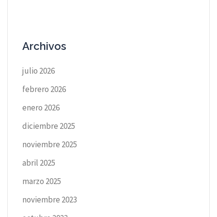
Archivos
julio 2026
febrero 2026
enero 2026
diciembre 2025
noviembre 2025
abril 2025
marzo 2025
noviembre 2023