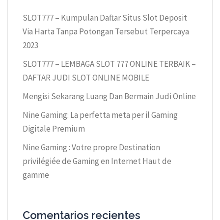
SLOT777 – Kumpulan Daftar Situs Slot Deposit
Via Harta Tanpa Potongan Tersebut Terpercaya
2023
SLOT777 – LEMBAGA SLOT 777 ONLINE TERBAIK –
DAFTAR JUDI SLOT ONLINE MOBILE
Mengisi Sekarang Luang Dan Bermain Judi Online
Nine Gaming: La perfetta meta per il Gaming
Digitale Premium
Nine Gaming : Votre propre Destination
privilégiée de Gaming en Internet Haut de
gamme
Comentarios recientes