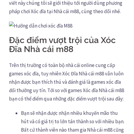
viết này chúng tôi sẽ giới thiệu tới người dùng phương
pháp chơi Xóc đĩa tại Nhà cái m88, cùng theo dõi nhé.
Đặc điểm vượt trội của Xóc
Đĩa Nhà cái m88
Trên thị trường có toàn bộ nhà cái online cung cấp
games xóc đĩa, tuy nhiên Xóc Đĩa Nhà cái m88 vẫn luôn
nhận được bạn thích thú và đánh giá là games xóc đĩa
đổi thưởng uy tín. Tới so với games Xóc đĩa Nhà cái m88
bạn có thể điểm qua những đặc điểm vượt trội sau đây:
Bạn sẽ nhận được nhận nhiều khuyến mão thu
hút và có giá trị to lớn tán thành so với nhiều bạn.
Bất cứ thành viên nào tham gia Nhà cái m88 cũng