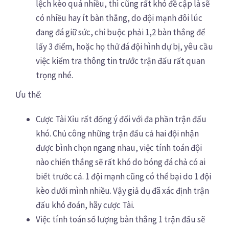
lệch kèo quá nhiều, thì cũng rất khó đề cập là sẽ
có nhiều hay ít bàn thắng, do đội mạnh đôi lúc
đang đá giữ sức, chỉ buộc phải 1,2 bàn thắng để
lấy 3 điểm, hoặc họ thử đá đội hình dự bị, yêu cầu
việc kiểm tra thông tin trước trận đấu rất quan
trọng nhé.
Ưu thế:
Cược Tài Xỉu rất đống ý đối với đa phần trận đấu
khó. Chủ công những trận đấu cả hai đội nhận
được bình chọn ngang nhau, việc tính toán đội
nào chiến thắng sẽ rất khó do bóng đá chả có ai
biết trước cả. 1 đội mạnh cũng có thể bại do 1 đội
kèo dưới mình nhiều. Vậy giả dụ đã xác định trận
đấu khó đoán, hãy cược Tài.
Việc tính toán số lượng bàn thắng 1 trận đấu sẽ