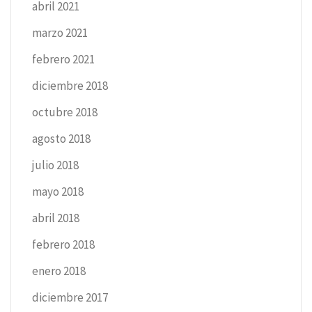
abril 2021
marzo 2021
febrero 2021
diciembre 2018
octubre 2018
agosto 2018
julio 2018
mayo 2018
abril 2018
febrero 2018
enero 2018
diciembre 2017