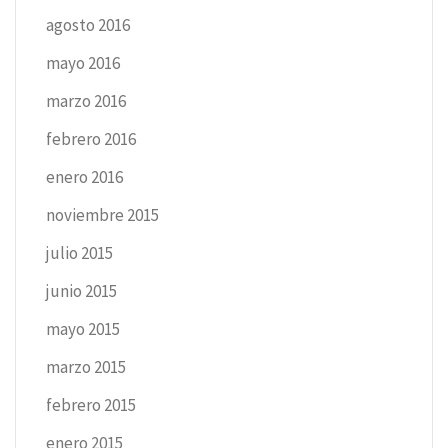
agosto 2016
mayo 2016
marzo 2016
febrero 2016
enero 2016
noviembre 2015
julio 2015
junio 2015
mayo 2015
marzo 2015
febrero 2015
enero 2015