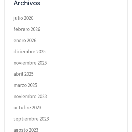
Archivos
julio 2026
febrero 2026
enero 2026
diciembre 2025
noviembre 2025
abril 2025
marzo 2025
noviembre 2023
octubre 2023
septiembre 2023
agosto 2023