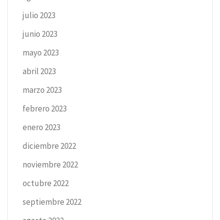
julio 2023
junio 2023
mayo 2023
abril 2023
marzo 2023
febrero 2023
enero 2023
diciembre 2022
noviembre 2022
octubre 2022
septiembre 2022