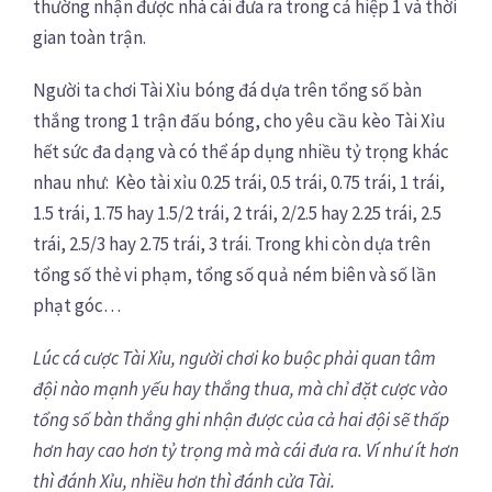
thường nhận được nhà cái đưa ra trong cả hiệp 1 và thời
gian toàn trận.
Người ta chơi Tài Xỉu bóng đá dựa trên tổng số bàn
thắng trong 1 trận đấu bóng, cho yêu cầu kèo Tài Xỉu
hết sức đa dạng và có thể áp dụng nhiều tỷ trọng khác
nhau như: Kèo tài xỉu 0.25 trái, 0.5 trái, 0.75 trái, 1 trái,
1.5 trái, 1.75 hay 1.5/2 trái, 2 trái, 2/2.5 hay 2.25 trái, 2.5
trái, 2.5/3 hay 2.75 trái, 3 trái. Trong khi còn dựa trên
tổng số thẻ vi phạm, tổng số quả ném biên và số lần
phạt góc…
Lúc cá cược Tài Xỉu, người chơi ko buộc phải quan tâm
đội nào mạnh yếu hay thắng thua, mà chỉ đặt cược vào
tổng số bàn thắng ghi nhận được của cả hai đội sẽ thấp
hơn hay cao hơn tỷ trọng mà mà cái đưa ra. Ví như ít hơn
thì đánh Xỉu, nhiều hơn thì đánh cửa Tài.