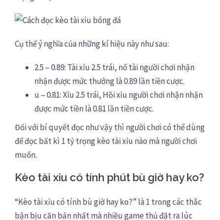
Cụ thể ý nghĩa của những kí hiệu này như sau:
2.5 – 0.89: Tài xỉu 2.5 trái, nổ tài người chơi nhận
nhận được mức thưởng là 0.89 lần tiền cược.
u – 0.81: Xỉu 2.5 trái, Hồi xỉu người chơi nhận nhận
được mức tiền là 0.81 lần tiền cược.
Đối với bí quyết đọc như vậy thì người chơi có thể dùng
để đọc bất kì 1 tỷ trọng kèo tài xỉu nào mà người chơi
muốn.
Kèo tài xỉu có tính phút bù giờ hay ko?
“Kèo tài xỉu có tính bù giờ hay ko?” là 1 trong các thắc
bận bịu căn bản nhất mà nhiều game thủ đặt ra lúc