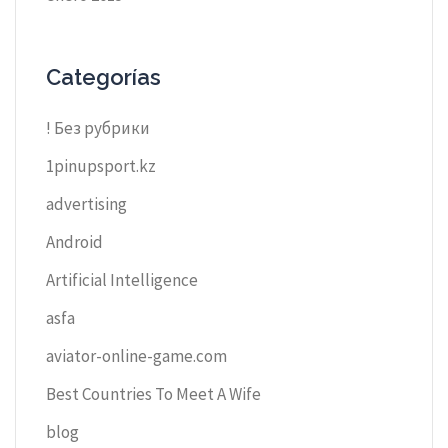
Categorías
! Без рубрики
1pinupsport.kz
advertising
Android
Artificial Intelligence
asfa
aviator-online-game.com
Best Countries To Meet A Wife
blog