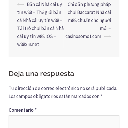
Navegación
⟵
Bắn cá Nhà cái uy
Chỉ dẫn phương pháp
de
tín w88 – Thế giới bắn
chơi Baccarat Nhà cái
entradas
cá Nhà cái uy tín w88 –
m88 chuẩn cho người
Tải trò chơi bắn cá Nhà
mới –
cái uy tín w88 IOS –
casinosomot.com
⟶
w88xin.net
Deja una respuesta
Tu dirección de correo electrónico no será publicada.
Los campos obligatorios están marcados con
*
Comentario
*