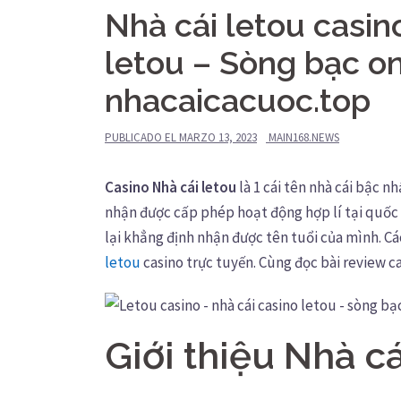
Nhà cái letou casin
letou – Sòng bạc on
nhacaicacuoc.top
PUBLICADO EL
MARZO 13, 2023
MAIN168.NEWS
Casino Nhà cái letou
là 1 cái tên nhà cái bậc n
nhận được cấp phép hoạt động hợp lí tại quốc 
lại khẳng định nhận được tên tuổi của mình. Cá
letou
casino trực tuyến. Cùng đọc bài review ca
Giới thiệu Nhà cá