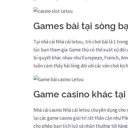
Games bài tại sòng bạ
Tại nhà cái Nhà cái letou, trò chơi bài là 1 tr
lúc bạn tham gia. Game thủ có thể xuất xứ đối
bí quyết khác nhau như European, French, Ame
luôn cảm thấy hài lòng đối với các ván chơi kịch
Game casino khác tại
Nhà cái casino Nhà cái letou chuyên dụng cho 
lại các game casino giải trí rất thân cận như P
cho phép bạn tích luỹ và nhận thưởng tới hàng