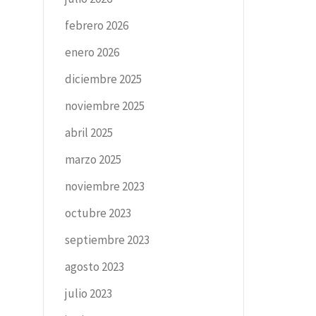
febrero 2026
enero 2026
diciembre 2025
noviembre 2025
abril 2025
marzo 2025
noviembre 2023
octubre 2023
septiembre 2023
agosto 2023
julio 2023