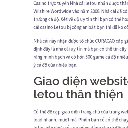
Casino trực tuyến Nhà cái letou nhận được thà
Wilshire Wordwide vào năm 2008. Nhà cái đã có
trường cá độ. Xét về độ uy tín thì bạn có thể h
cái casino Letou bị công an bắt bạn thì đã ko cò
Nhà cái này nhận được tổ chức CURACAO cấp gi
định đây là nhà cái uy tín mà bạn có thể tin cậ
ràng minh bạch và có hơn 500 game cá độ nhiề
ý cá độ của nhiều bạn.
Giao diện websit
letou thân thiện
Có thể đề cập giao diện trang chủ của trang we
load nhanh, mượt mà. Phiên bản có có thể chạy 
letou vẫn chưa có app riêng dành cho di động đ