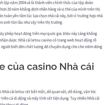
nh lập năm 2004 và là thành viên chính thức của tập đoàn
 hơn 20 năm khẳng định nhãn hàng và vị thế của mình trên thị
oàn toàn yên tâm lúc lựa chọn nhà cái này, bởi vì trường hợp nhà
n sinh tồn lâu như vậy trên thị trường.
ấy phép hoạt động trên mọi quốc gia. Điều này càng khẳng
y nhận được. Nhà cái letou casino có trang web hoạt động rõ
u người biết đến chất lượng để chuyên dụng cho cho niềm đống
e của casino Nhà cái
b Nhà cái letou rất bắt mắt, dễ quan sát, dễ dùng, vận tốc
trên cả di động và máy tính rất tiện dụng. Tuy nhiên Nhà cái
iện thoại di động.