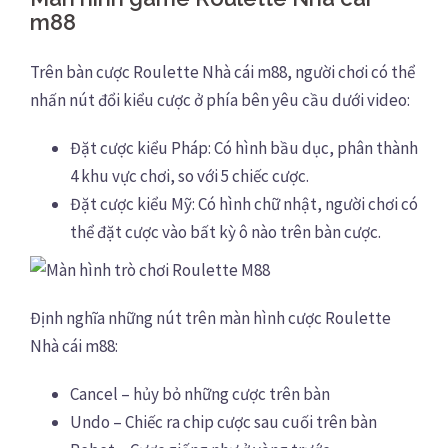
m88
Trên bàn cược Roulette Nhà cái m88, người chơi có thể
nhấn nút đổi kiểu cược ở phía bên yêu cầu dưới video:
Đặt cược kiểu Pháp: Có hình bầu dục, phân thành
4 khu vực chơi, so với 5 chiếc cược.
Đặt cược kiểu Mỹ: Có hình chữ nhật, người chơi có
thể đặt cược vào bất kỳ ô nào trên bàn cược.
Định nghĩa những nút trên màn hình cược Roulette
Nhà cái m88:
Cancel – hủy bỏ những cược trên bàn
Undo – Chiếc ra chip cược sau cuối trên bàn