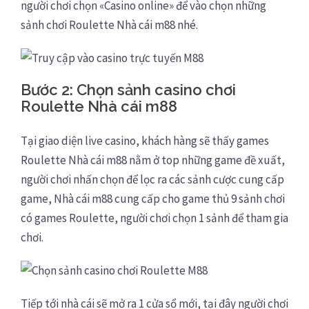
người chơi chọn «Casino online» để vào chọn những
sảnh chơi Roulette Nhà cái m88 nhé.
Bước 2: Chọn sảnh casino chơi
Roulette Nhà cái m88
Tại giao diện live casino, khách hàng sẽ thấy games
Roulette Nhà cái m88 nằm ở top những game đề xuất,
người chơi nhấn chọn để lọc ra các sảnh cược cung cấp
game, Nhà cái m88 cung cấp cho game thủ 9 sảnh chơi
có games Roulette, người chơi chọn 1 sảnh để tham gia
chơi.
Tiếp tới nhà cái sẽ mở ra 1 cửa sổ mới, tại đây người chơi