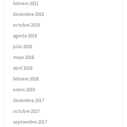
febrero 2021
diciembre 2018
octubre 2018
agosto 2018
julio 2018
mayo 2018
abril 2018
febrero 2018
enero 2018
diciembre 2017
octubre 2017
septiembre 2017