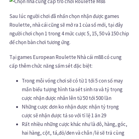
Sau lúc người chơi đã nhấn chọn nhận được games
Roulette, nhà cái cũng sẽ mở ra 1 của sổ mới, tại đây
người chơi chọn 1 trong 4 mức cược 5, 15, 50 và 150 chip
để chọn bàn chơi tương ứng.
Tại games European Roulette Nhà cái m88 có cung
cấp thêm chức năng sấm sét đặc biệt:
Trong mỗi vóng chơi sẽ có từ 1 tới 5 con số may
mắn biểu tượng hình tia sét sinh ra và tỷ trọng
cược nhận được nhân lên từ 50 tới 500 lần
Những cược đơn ko nhận được nhận tỷ trọng
cược sẽ nhận được tả so với tỉ lệ 1 ăn 29
Rất nhiều những cược khác như là đô, hàng, góc,
hai hàng, cột, tá,đỏ/đen và chẵn /lẻ sẽ trả cùng