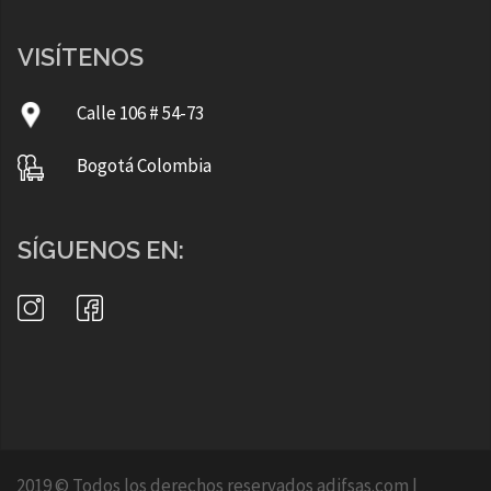
VISÍTENOS
Calle 106 # 54-73
Bogotá Colombia
SÍGUENOS EN:
2019 © Todos los derechos reservados adifsas.com
|