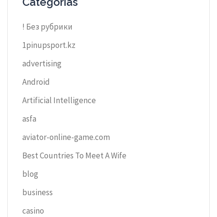
Categorías
! Без рубрики
1pinupsport.kz
advertising
Android
Artificial Intelligence
asfa
aviator-online-game.com
Best Countries To Meet A Wife
blog
business
casino