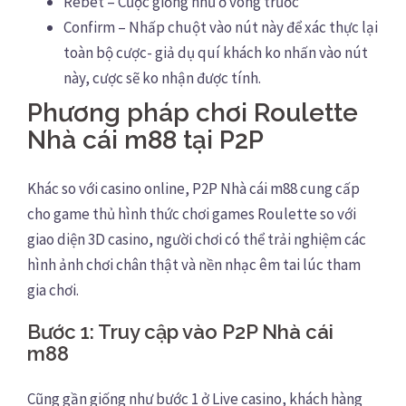
Rebet – Cược giống như ở vòng trước
Confirm – Nhấp chuột vào nút này để xác thực lại
toàn bộ cược- giả dụ quí khách ko nhấn vào nút
này, cược sẽ ko nhận được tính.
Phương pháp chơi Roulette
Nhà cái m88 tại P2P
Khác so với casino online, P2P Nhà cái m88 cung cấp
cho game thủ hình thức chơi games Roulette so với
giao diện 3D casino, người chơi có thể trải nghiệm các
hình ảnh chơi chân thật và nền nhạc êm tai lúc tham
gia chơi.
Bước 1: Truy cập vào P2P Nhà cái
m88
Cũng gần giống như bước 1 ở Live casino, khách hàng