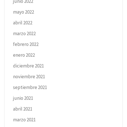
junio 2022
mayo 2022
abril 2022
marzo 2022
febrero 2022
enero 2022
diciembre 2021
noviembre 2021
septiembre 2021
junio 2021
abril 2021
marzo 2021