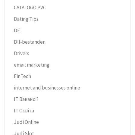
CATALOGO PVC
Dating Tips
DE
Dll-bestanden
Drivers
email marketing
FinTech
internet and businesses online
IT Вакансії
IT Освіта
Judi Online
Judi Slot