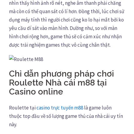
nhìn thấy hình ảnh rõ nét, nghe âm thanh phải chăng
mà còn có thể quan sát có lí hơn. Đồng thời, lúc chơi sử
dụng máy tính thì người chơi cũng ko lo hại mắt bởi ko
yêu cầu dí sát vào màn hình. Dường như, so với màn
hình chơi rộng hơn, game thủ sẽ có cảm xúc như nhận
được trải nghiệm games thực vô cùng chân thật.
Chỉ dẫn phương pháp chơi
Roulette Nhà cái m88 tại
Casino online
Roulette tại
casino trực tuyến m88
là game luôn
thuộc top đầu về số lượng game thủ của nhà cái uy tín
này.