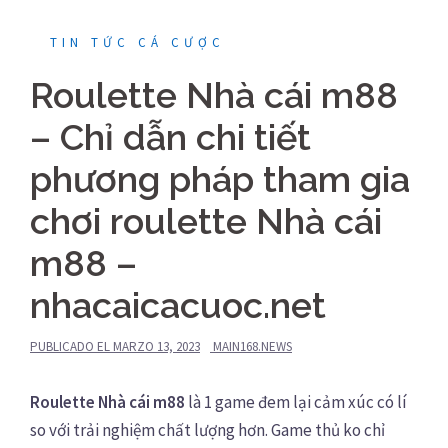
TIN TỨC CÁ CƯỢC
Roulette Nhà cái m88
– Chỉ dẫn chi tiết
phương pháp tham gia
chơi roulette Nhà cái
m88 –
nhacaicacuoc.net
PUBLICADO EL
MARZO 13, 2023
MAIN168.NEWS
Roulette Nhà cái m88
là 1 game đem lại cảm xúc có lí
so với trải nghiệm chất lượng hơn. Game thủ ko chỉ