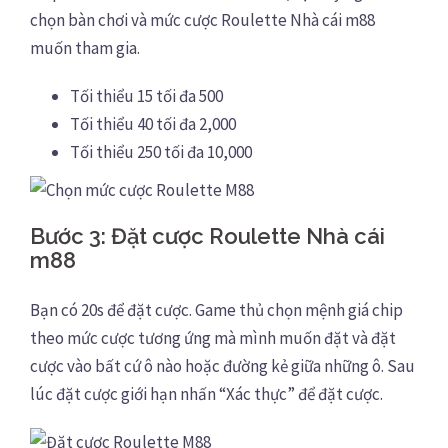
chọn bàn chơi và mức cược Roulette Nhà cái m88
muốn tham gia.
Tối thiểu 15 tối đa 500
Tối thiểu 40 tối đa 2,000
Tối thiểu 250 tối đa 10,000
Bước 3: Đặt cược Roulette Nhà cái
m88
Bạn có 20s để đặt cược. Game thủ chọn mệnh giá chip
theo mức cược tương ứng mà mình muốn đặt và đặt
cược vào bất cứ ô nào hoặc đường kẻ giữa những ô. Sau
lúc đặt cược giới hạn nhấn “Xác thực” để đặt cược.