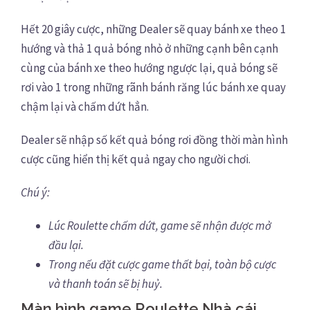
Hết 20 giây cược, những Dealer sẽ quay bánh xe theo 1
hướng và thả 1 quả bóng nhỏ ở những cạnh bên cạnh
cùng của bánh xe theo hướng ngược lại, quả bóng sẽ
rơi vào 1 trong những rãnh bánh răng lúc bánh xe quay
chậm lại và chấm dứt hẳn.
Dealer sẽ nhập số kết quả bóng rơi đồng thời màn hình
cược cũng hiển thị kết quả ngay cho người chơi.
Chú ý:
Lúc Roulette chấm dứt, game sẽ nhận được mở
đầu lại.
Trong nếu đặt cược game thất bại, toàn bộ cược
và thanh toán sẽ bị huỷ.
Màn hình game Roulette Nhà cái