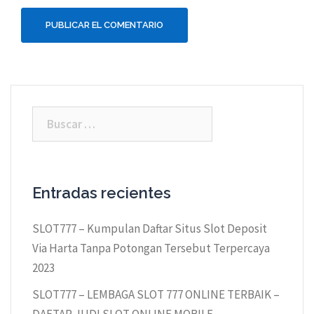
Buscar:
Entradas recientes
SLOT777 – Kumpulan Daftar Situs Slot Deposit
Via Harta Tanpa Potongan Tersebut Terpercaya
2023
SLOT777 – LEMBAGA SLOT 777 ONLINE TERBAIK –
DAFTAR JUDI SLOT ONLINE MOBILE