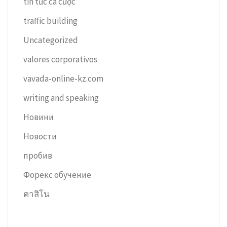
tin tức cá cược
traffic building
Uncategorized
valores corporativos
vavada-online-kz.com
writing and speaking
Новини
Новости
пробив
Форекс обучение
คาสิโน