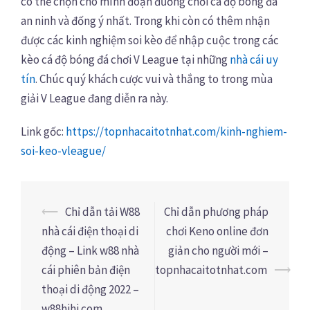
có thể chọn cho mình đoạn đường chơi cá độ bóng đá
an ninh và đống ý nhất. Trong khi còn có thêm nhận
được các kinh nghiệm soi kèo để nhập cuộc trong các
kèo cá độ bóng đá chơi V League tại những
nhà cái uy
tín
. Chúc quý khách cược vui và thắng to trong mùa
giải V League đang diễn ra này.
Link gốc:
https://topnhacaitotnhat.com/kinh-nghiem-
soi-keo-vleague/
Navegación
⟵
Chỉ dẫn tải W88
Chỉ dẫn phương pháp
de
nhà cái điện thoại di
chơi Keno online đơn
entradas
động – Link w88 nhà
giản cho người mới –
cái phiên bản điện
topnhacaitotnhat.com
⟶
thoại di động 2022 –
w88hihi.com