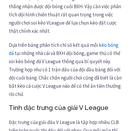
thắng nhận được đội bóng cuối BXH. Vậy cần việc phân
tích đội hình chiến thuật rất quan trọng trong việc
người chơi soi kèo VLeague để lựa chọn kèo đặt cược
thật chính xác nhất.
Dựa trên bảng phân tích chỉ số kết quả mỗi
kèo bóng
đá
tại những nhà cái và BXH đội bóng, game thủ có thể
soi kèo bóng đá V League thông qua bí quyết này.
Trường hợp như có 1 trận đấu của đội đầu bảng đối với
đội cuối bảng. Chắc chắn người chơi cũng đã biết là cần
bắt kèo cá cược V League nào để có thể ăn tiền thưởng
rồi chứ.
Tính đặc trưng của giải V League
Đặc trưng của giải đấu V League là tập hợp nhiều CLB
trên toàn quốc thi đấu đối với nhau. Qua mỗi mùa thì