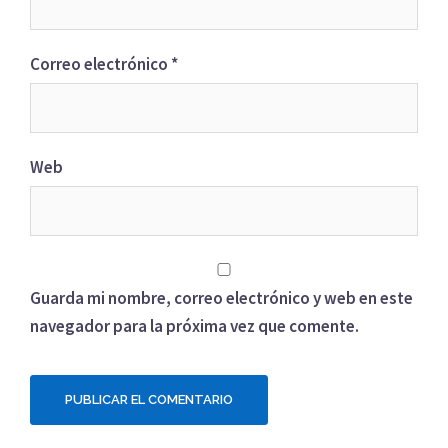
Correo electrónico
*
Web
Guarda mi nombre, correo electrónico y web en este
navegador para la próxima vez que comente.