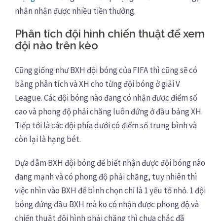
nhận nhận được nhiều tiền thưởng.
Phân tích đội hình chiến thuật để xem
đội nào trên kèo
Cũng giống như BXH đội bóng của FIFA thì cũng sẽ có
bảng phân tích và XH cho từng đội bóng ở giải V
League. Các đội bóng nào đang có nhận được điểm số
cao và phong độ phải chăng luôn đứng ở đầu bảng XH.
Tiếp tới là các đội phía dưới có điểm số trung bình và
còn lại là hạng bét.
Dựa dẫm BXH đội bóng để biết nhận được đội bóng nào
đang mạnh và có phong độ phải chăng, tuy nhiên thì
việc nhìn vào BXH để bình chọn chỉ là 1 yếu tố nhỏ. 1 đội
bóng đứng đầu BXH mà ko có nhận được phong độ và
chiến thuật đội hình phải chăng thì chưa chắc đã