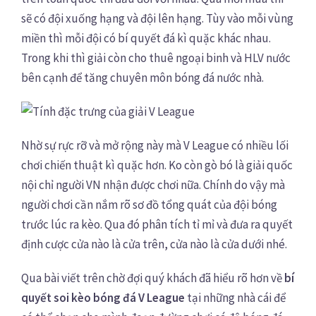
sẽ có đội xuống hạng và đội lên hạng. Tùy vào mỗi vùng
miền thì mỗi đội có bí quyết đá kì quặc khác nhau.
Trong khi thì giải còn cho thuê ngoại binh và HLV nước
bên cạnh để tăng chuyên môn bóng đá nước nhà.
Nhờ sự rực rỡ và mở rộng này mà V League có nhiều lối
chơi chiến thuật kì quặc hơn. Ko còn gò bó là giải quốc
nội chỉ người VN nhận được chơi nữa. Chính do vậy mà
người chơi cần nắm rõ sơ đồ tổng quát của đội bóng
trước lúc ra kèo. Qua đó phân tích tỉ mỉ và đưa ra quyết
định cược cửa nào là cửa trên, cửa nào là cửa dưới nhé.
Qua bài viết trên chờ đợi quý khách đã hiểu rõ hơn về
bí
quyết soi kèo bóng đá V League
tại những nhà cái để