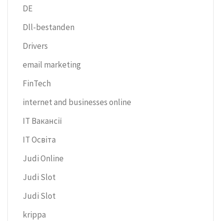
DE
Dll-bestanden
Drivers
email marketing
FinTech
internet and businesses online
IT Вакансії
IT Освіта
Judi Online
Judi Slot
Judi Slot
krippa