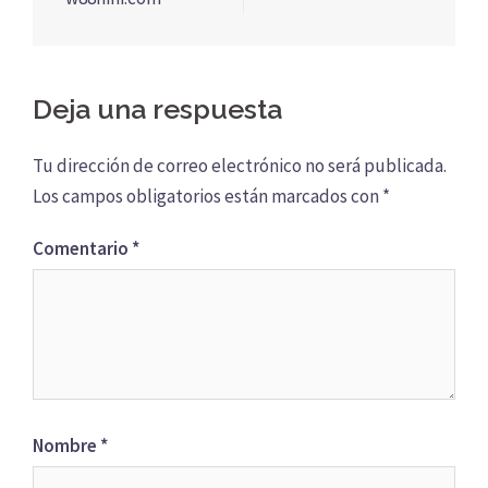
Deja una respuesta
Tu dirección de correo electrónico no será publicada.
Los campos obligatorios están marcados con
*
Comentario
*
Nombre
*