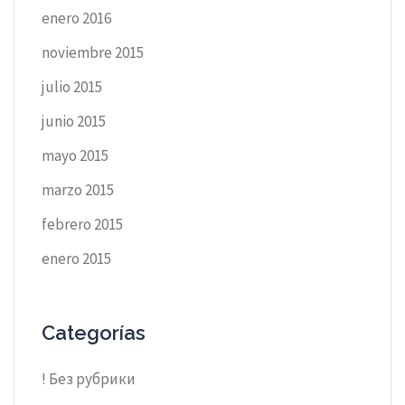
enero 2016
noviembre 2015
julio 2015
junio 2015
mayo 2015
marzo 2015
febrero 2015
enero 2015
Categorías
! Без рубрики