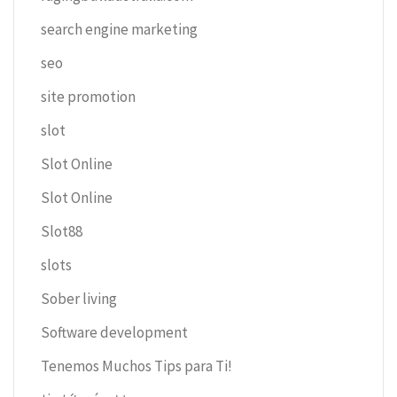
search engine marketing
seo
site promotion
slot
Slot Online
Slot Online
Slot88
slots
Sober living
Software development
Tenemos Muchos Tips para Ti!