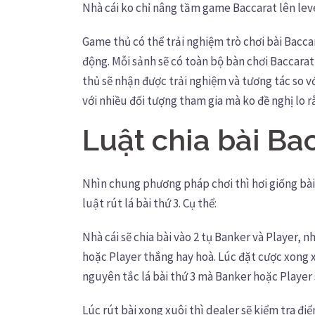
Nhà cái ko chỉ nâng tầm game Baccarat lên lev
Game thủ có thể trải nghiệm trò chơi bài Bacc
động. Mỗi sảnh sẽ có toàn bộ bàn chơi Baccara
thủ sẽ nhận được trải nghiệm và tương tác so v
với nhiều đối tượng tham gia mà ko đề nghị lo r
Luật chia bài Ba
Nhìn chung phương pháp chơi thì hơi giống bài 
luật rút lá bài thứ 3. Cụ thể:
Nhà cái sẽ chia bài vào 2 tụ Banker và Player,
hoặc Player thắng hay hoà. Lúc đặt cược xong xu
nguyên tắc lá bài thứ 3 mà Banker hoặc Player 
Lúc rút bài xong xuôi thì dealer sẽ kiểm tra đi