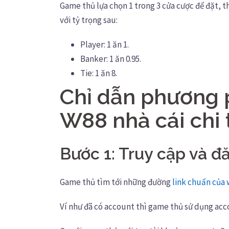
Game thủ lựa chọn 1 trong 3 cửa cược để đặt,
với tỷ trọng sau:
Player: 1 ăn 1.
Banker: 1 ăn 0.95.
Tie: 1 ăn 8.
Chỉ dẫn phương 
W88 nhà cái chi 
Bước 1: Truy cập và 
Game thủ tìm tới những đường
link chuẩn của
Ví như đã có account thì game thủ sử dụng ac