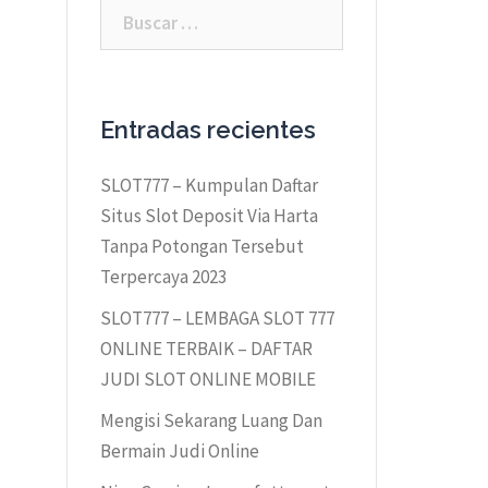
Buscar:
Entradas recientes
SLOT777 – Kumpulan Daftar
Situs Slot Deposit Via Harta
Tanpa Potongan Tersebut
Terpercaya 2023
SLOT777 – LEMBAGA SLOT 777
ONLINE TERBAIK – DAFTAR
JUDI SLOT ONLINE MOBILE
Mengisi Sekarang Luang Dan
Bermain Judi Online