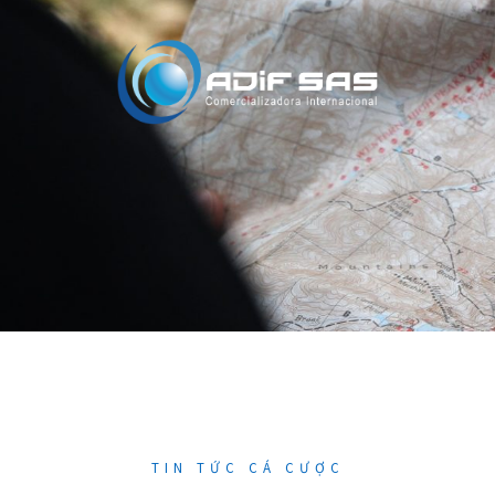
Saltar
al
contenido
TIN TỨC CÁ CƯỢC