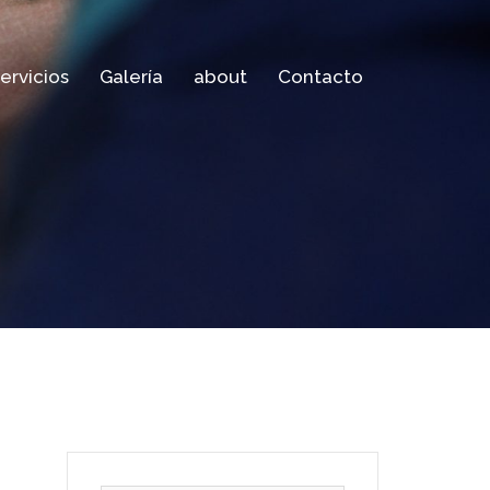
ervicios
Galería
about
Contacto