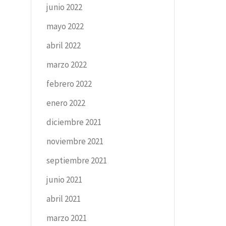
junio 2022
mayo 2022
abril 2022
marzo 2022
febrero 2022
enero 2022
diciembre 2021
noviembre 2021
septiembre 2021
junio 2021
abril 2021
marzo 2021