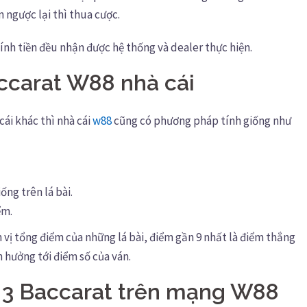
 ngược lại thì thua cược.
tính tiền đều nhận được hệ thống và dealer thực hiện.
accarat W88 nhà cái
ái khác thì nhà cái
w88
cũng có phương pháp tính giống như
ống trên lá bài.
ểm.
n vị tổng điểm của những lá bài, điểm gần 9 nhất là điểm thắng
h hưởng tới điểm số của ván.
hứ 3 Baccarat trên mạng W88