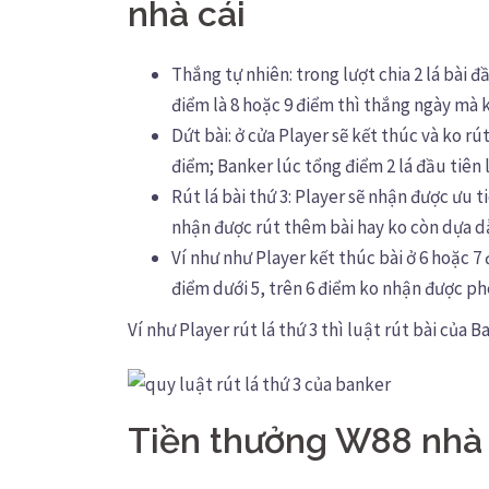
nhà cái
Thắng tự nhiên: trong lượt chia 2 lá bài 
điểm là 8 hoặc 9 điểm thì thắng ngày mà ko
Dứt bài: ở cửa Player sẽ kết thúc và ko rút
điểm; Banker lúc tổng điểm 2 lá đầu tiên l
Rút lá bài thứ 3: Player sẽ nhận được ưu ti
nhận được rút thêm bài hay ko còn dựa dẫ
Ví như như Player kết thúc bài ở 6 hoặc 7
điểm dưới 5, trên 6 điểm ko nhận được ph
Ví như Player rút lá thứ 3 thì luật rút bài của 
Tiền thưởng W88 nhà 