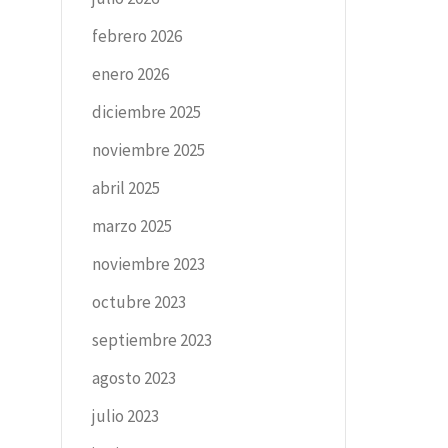
febrero 2026
enero 2026
diciembre 2025
noviembre 2025
abril 2025
marzo 2025
noviembre 2023
octubre 2023
septiembre 2023
agosto 2023
julio 2023