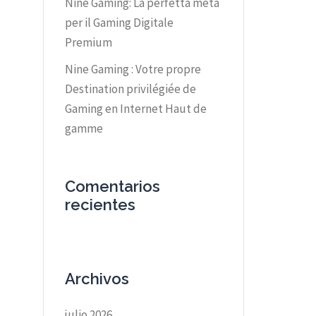
Nine Gaming: La perfetta meta
per il Gaming Digitale
Premium
Nine Gaming : Votre propre
Destination privilégiée de
Gaming en Internet Haut de
gamme
Comentarios
recientes
Archivos
julio 2026