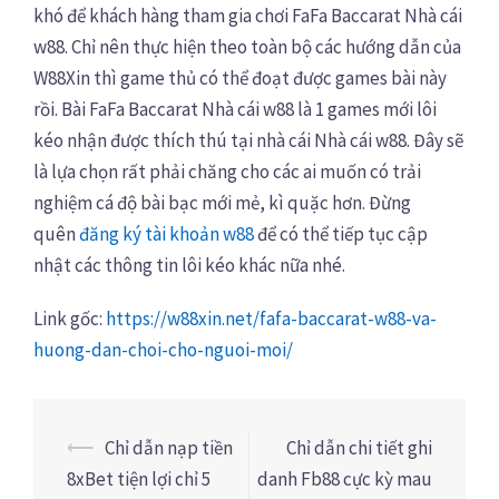
khó để khách hàng tham gia chơi FaFa Baccarat Nhà cái
w88. Chỉ nên thực hiện theo toàn bộ các hướng dẫn của
W88Xin thì game thủ có thể đoạt được games bài này
rồi. Bài FaFa Baccarat Nhà cái w88 là 1 games mới lôi
kéo nhận được thích thú tại nhà cái Nhà cái w88. Đây sẽ
là lựa chọn rất phải chăng cho các ai muốn có trải
nghiệm cá độ bài bạc mới mẻ, kì quặc hơn. Đừng
quên
đăng ký tài khoản w88
để có thể tiếp tục cập
nhật các thông tin lôi kéo khác nữa nhé.
Link gốc:
https://w88xin.net/fafa-baccarat-w88-va-
huong-dan-choi-cho-nguoi-moi/
Navegación
⟵
Chỉ dẫn nạp tiền
Chỉ dẫn chi tiết ghi
de
8xBet tiện lợi chỉ 5
danh Fb88 cực kỳ mau