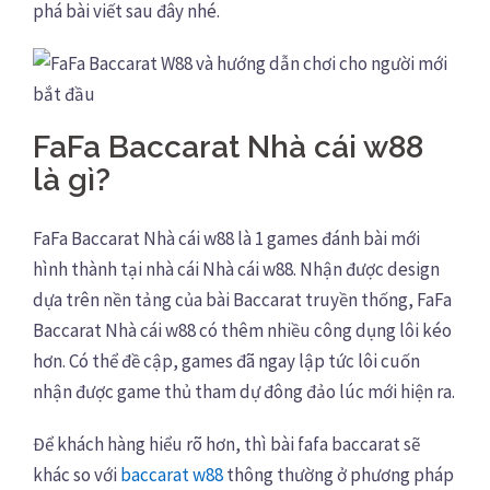
phá bài viết sau đây nhé.
FaFa Baccarat Nhà cái w88
là gì?
FaFa Baccarat Nhà cái w88 là 1 games đánh bài mới
hình thành tại nhà cái Nhà cái w88. Nhận được design
dựa trên nền tảng của bài Baccarat truyền thống, FaFa
Baccarat Nhà cái w88 có thêm nhiều công dụng lôi kéo
hơn. Có thể đề cập, games đã ngay lập tức lôi cuốn
nhận được game thủ tham dự đông đảo lúc mới hiện ra.
Để khách hàng hiểu rõ hơn, thì bài fafa baccarat sẽ
khác so với
baccarat w88
thông thường ở phương pháp