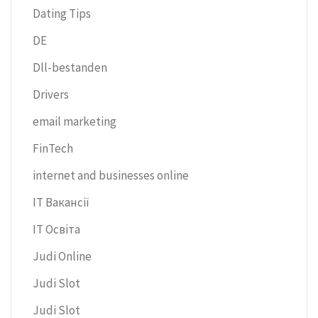
Dating Tips
DE
Dll-bestanden
Drivers
email marketing
FinTech
internet and businesses online
IT Вакансії
IT Освіта
Judi Online
Judi Slot
Judi Slot