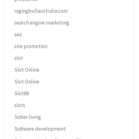
ragingbullaustralia.com
search engine marketing
seo
site promotion
slot
Slot Online
Slot Online
Slot88
slots
Sober living
Software development