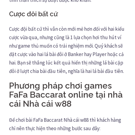
Cược đôi bất cứ
Cược đội bất cứ thì vẫn còn mới mẻ hơn đối với hai kiểu
cược vừa qua, nhưng cũng là 1 lựa chọn hơi thu hút ví
như game thủ muốn có trải nghiệm mới. Quý khách sẽ
đặt cược vào hai lá bài đôi ở Banker hay Player hoặc cả
hai. Bạn sẽ thắng lúc kết quả hiển thị những lá bài cặp
đôi ở lượt chia bài đầu tiên, nghĩa là hai lá bài đầu tiên.
Phương pháp chơi games
FaFa Baccarat online tại nhà
cái Nhà cái w88
Để chơi bài FaFa Baccarat Nhà cái w88 thì khách hàng
chỉ nên thực hiện theo những bước sau đây: