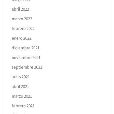
abril 2022
marzo 2022
febrero 2022
enero 2022
diciembre 2021
noviembre 2021
septiembre 2021
junio 2021
abril 2021
marzo 2021
febrero 2021