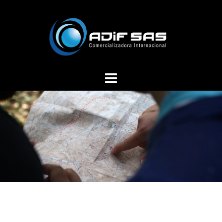
Saltar
al
contenido