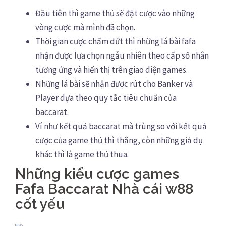
Đầu tiên thì game thủ sẽ đặt cược vào những
vòng cược mà mình đã chọn.
Thời gian cược chấm dứt thì những lá bài fafa
nhận được lựa chọn ngẫu nhiên theo cấp số nhân
tương ứng và hiển thị trên giao diện games.
Những lá bài sẽ nhận được rút cho Banker và
Player dựa theo quy tắc tiêu chuẩn của
baccarat.
Ví như kết quả baccarat mà trùng so với kết quả
cược của game thủ thì thắng, còn những giả dụ
khác thì là game thủ thua.
Những kiểu cược games
Fafa Baccarat Nhà cái w88
cốt yếu