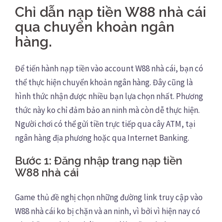
Chỉ dẫn nạp tiền W88 nhà cái
qua chuyển khoản ngân
hàng.
Để tiến hành nạp tiền vào account W88 nhà cái, bạn có
thể thực hiện chuyển khoản ngân hàng. Đây cũng là
hình thức nhận được nhiều bạn lựa chọn nhất. Phương
thức này ko chỉ đảm bảo an ninh mà còn dễ thực hiện.
Người chơi có thể gửi tiền trực tiếp qua cây ATM, tại
ngân hàng địa phương hoặc qua Internet Banking.
Bước 1: Đăng nhập trang nạp tiền
W88 nhà cái
Game thủ đề nghị chọn những đường link truy cập vào
W88 nhà cái ko bị chặn và an ninh, vì bởi vì hiện nay có