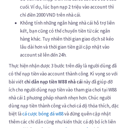
cuối. Ví dụ, lúc bạn nạp 2 triệu vào account thì
chỉ điền 2000 VND trên nhà cái.
Không tính những ngân hàng nhà cái hỗ trợ liên
kết, bạn cũng có thể chuyển tiền từ các ngân
hàng khác. Tuy nhiên thời gian giao dịch sẽ kéo
lâu dài hơn và thời gian tiền gửi cập nhật vào
account sẽ lên đến 24h.
Thực hiện nhận được 3 bước trên đây là người dùng đã
có thể nạp tiền vào account thành công. Kì vọng so với
bài viết
chỉ dẫn
nạp tiền W88 nhà cái
này đã giúp đỡ
ích cho người dùng nạp tiền vào tham gia chơi tại W88
nhà cái 1 phương pháp nhanh nhẹn hơn. Chúc người
dùng nạp tiền thành công và chơi cá độ thỏa thích, đặc
biệt là
cá cược bóng đá w88
và đừng quên cập nhật
thêm các chỉ dẫn cũng như kiến thức cá độ bổ ích liên