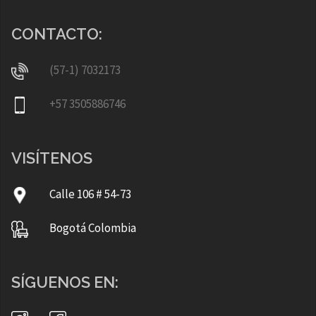
CONTACTO:
(57-1) 7032173
+57 3505886746
VISÍTENOS
Calle 106 # 54-73
Bogotá Colombia
SÍGUENOS EN: