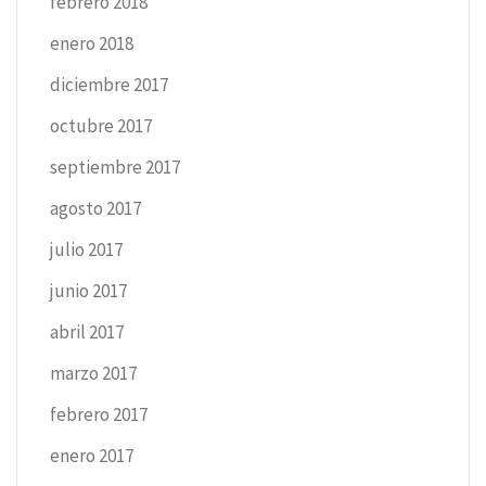
febrero 2018
enero 2018
diciembre 2017
octubre 2017
septiembre 2017
agosto 2017
julio 2017
junio 2017
abril 2017
marzo 2017
febrero 2017
enero 2017