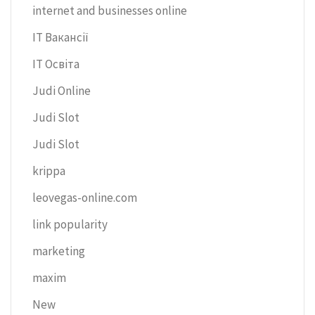
internet and businesses online
IT Вакансії
IT Освіта
Judi Online
Judi Slot
Judi Slot
krippa
leovegas-online.com
link popularity
marketing
maxim
New