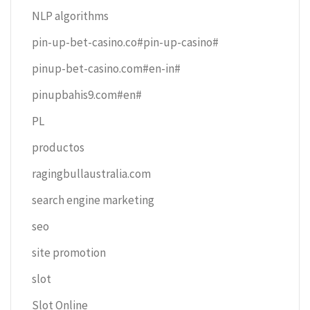
NLP algorithms
pin-up-bet-casino.co#pin-up-casino#
pinup-bet-casino.com#en-in#
pinupbahis9.com#en#
PL
productos
ragingbullaustralia.com
search engine marketing
seo
site promotion
slot
Slot Online