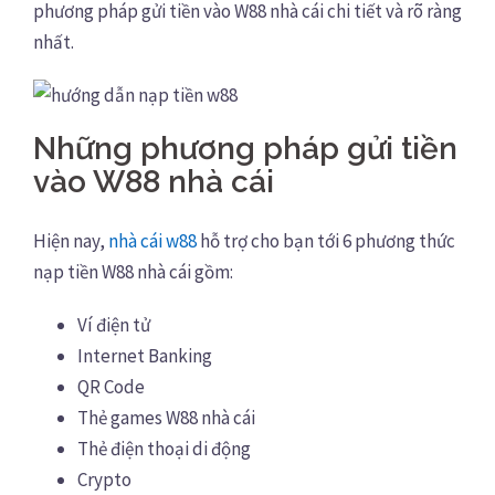
phương pháp gửi tiền vào W88 nhà cái chi tiết và rõ ràng
nhất.
Những phương pháp gửi tiền
vào W88 nhà cái
Hiện nay,
nhà cái w88
hỗ trợ cho bạn tới 6 phương thức
nạp tiền W88 nhà cái gồm:
Ví điện tử
Internet Banking
QR Code
Thẻ games W88 nhà cái
Thẻ điện thoại di động
Crypto