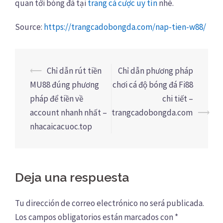
quan tới bóng đá tại
trang cá cược uy tín
nhé.
Source:
https://trangcadobongda.com/nap-tien-w88/
Navegación
⟵
Chỉ dẫn rút tiền
Chỉ dẫn phương pháp
de
MU88 đúng phương
chơi cá độ bóng đá Fi88
entradas
pháp để tiền về
chi tiết –
account nhanh nhất –
trangcadobongda.com
⟶
nhacaicacuoc.top
Deja una respuesta
Tu dirección de correo electrónico no será publicada.
Los campos obligatorios están marcados con
*