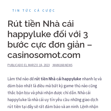
TIN TỨC CÁ CƯỢC
Rút tiền Nhà cái
happyluke đối với 3
bước cực đơn giản –
casinosomot.com
PUBLICADO EL
MARZO 18, 2023
MAIN168.NEWS
Làm thế nào để
rút tiền Nhà cái happyluke
nhanh lẹ và
đảm bảo nhất là điều mà bất kỳ game thủ nào cũng
thắc bận bịu và phải nhận được chỉ dẫn. Nhà cái
happyluke là nhà cái uy tín yêu cầu những giao dịch
rút tiền tại đây sẽ rất đảm bảo và an ninh. Lệnh nhận