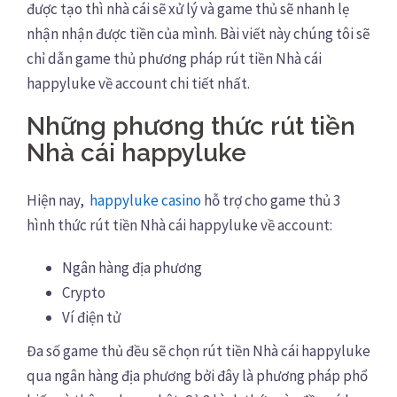
được tạo thì nhà cái sẽ xử lý và game thủ sẽ nhanh lẹ
nhận nhận được tiền của mình. Bài viết này chúng tôi sẽ
chỉ dẫn game thủ phương pháp rút tiền Nhà cái
happyluke về account chi tiết nhất.
Những phương thức rút tiền
Nhà cái happyluke
Hiện nay,
happyluke casino
hỗ trợ cho game thủ 3
hình thức rút tiền Nhà cái happyluke về account:
Ngân hàng địa phương
Crypto
Ví điện tử
Đa số game thủ đều sẽ chọn rút tiền Nhà cái happyluke
qua ngân hàng địa phương bởi đây là phương pháp phổ