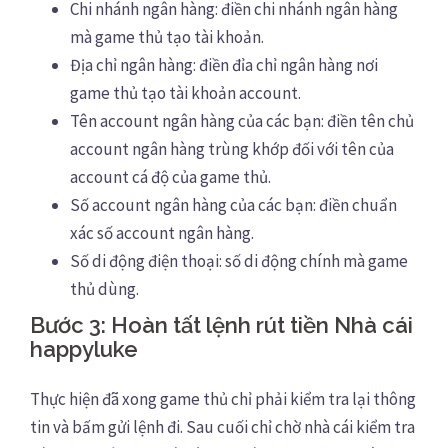
Chi nhánh ngân hàng: điền chi nhánh ngân hàng
mà game thủ tạo tài khoản.
Địa chỉ ngân hàng: điền đỉa chỉ ngân hàng nơi
game thủ tạo tài khoản account.
Tên account ngân hàng của các bạn: điền tên chủ
account ngân hàng trùng khớp đối với tên của
account cá độ của game thủ.
Số account ngân hàng của các bạn: điền chuẩn
xác số account ngân hàng.
Số di động điện thoại: số di động chính mà game
thủ dùng.
Bước 3: Hoàn tất lệnh rút tiền Nhà cái
happyluke
Thực hiện đã xong game thủ chỉ phải kiểm tra lại thông
tin và bấm gửi lệnh đi. Sau cuối chỉ chờ nhà cái kiểm tra