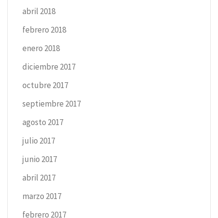
abril 2018
febrero 2018
enero 2018
diciembre 2017
octubre 2017
septiembre 2017
agosto 2017
julio 2017
junio 2017
abril 2017
marzo 2017
febrero 2017