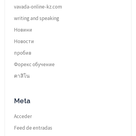
vavada-online-kz.com
writing and speaking
Новини
Новости
пробив
Форекс обучение
คาสิโน
Meta
Acceder
Feed de entradas