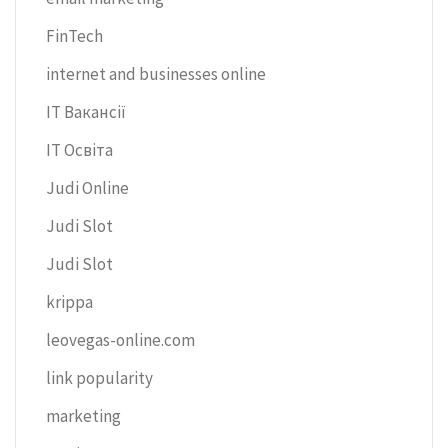
FinTech
internet and businesses online
IT Вакансії
IT Освіта
Judi Online
Judi Slot
Judi Slot
krippa
leovegas-online.com
link popularity
marketing