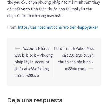
thủ yêu cầu chọn phương pháp nào mà mình cảm thấy
dễ nhất và có tính thân thuộc hơn thì mới yêu cầu
chọn. Chúc khách hàng may mắn.
From:
https://casinosomot.com/rut-tien-happyluke/
Navegación
⟵
Account Nhà cái
Chỉ dẫn chơi Poker M88
de
w88 bị block – Phương
cá cược trực tuyến
entradas
pháp lấy lại account
chuẩn cho tân binh –
Nhà cái w88 dễ dàng
m88xin.com
⟶
nhất – w88.icu
Deja una respuesta