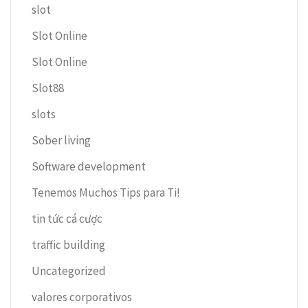
slot
Slot Online
Slot Online
Slot88
slots
Sober living
Software development
Tenemos Muchos Tips para Ti!
tin tức cá cược
traffic building
Uncategorized
valores corporativos