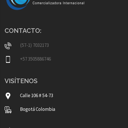
CONTACTO:
(57-1) 7032173
+57 3505886746
VISÍTENOS
Calle 106 # 54-73
Bogotá Colombia