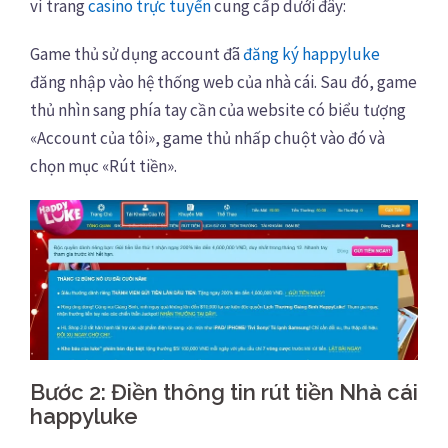
vì trang
casino trực tuyến
cung cấp dưới đây:
Game thủ sử dụng account đã
đăng ký happyluke
đăng nhập vào hệ thống web của nhà cái. Sau đó, game
thủ nhìn sang phía tay cần của website có biểu tượng
«Account của tôi», game thủ nhấp chuột vào đó và
chọn mục «Rút tiền».
Bước 2: Điền thông tin rút tiền Nhà cái
happyluke