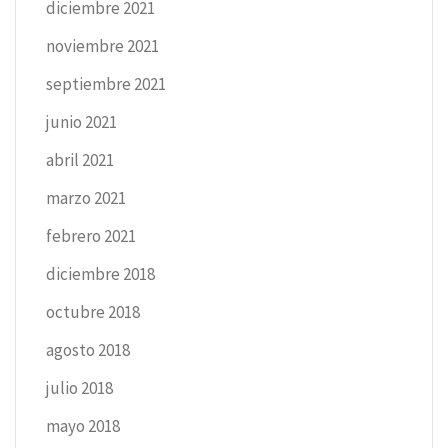
diciembre 2021
noviembre 2021
septiembre 2021
junio 2021
abril 2021
marzo 2021
febrero 2021
diciembre 2018
octubre 2018
agosto 2018
julio 2018
mayo 2018