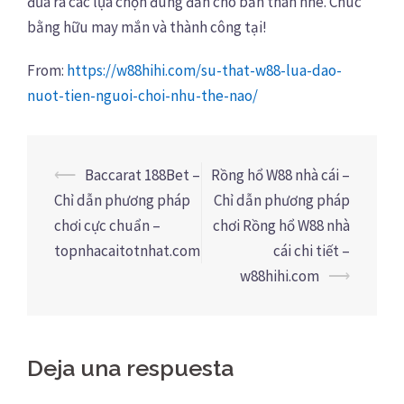
đưa ra các lựa chọn đúng đắn cho bản thân nhé. Chúc
bằng hữu may mắn và thành công tại!
From:
https://w88hihi.com/su-that-w88-lua-dao-
nuot-tien-nguoi-choi-nhu-the-nao/
Navegación
⟵
Baccarat 188Bet –
Rồng hổ W88 nhà cái –
de
Chỉ dẫn phương pháp
Chỉ dẫn phương pháp
entradas
chơi cực chuẩn –
chơi Rồng hổ W88 nhà
topnhacaitotnhat.com
cái chi tiết –
w88hihi.com
⟶
Deja una respuesta