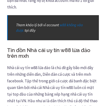
bạn đã nhắc rằng họ bị khoá account mà ko 1 lời giải
thích.
Tham khảo lý bởi vì account
w88 không vào
được
tại đây
Tin đồn Nhà cái uy tín w88 lừa đảo
trên mxh
Nhà cái uy tín w88 lừa đảo là chủ đề gây bão mới đây
trên những diễn đàn, Diễn dàn cá cược và trên mxh
facebook. Tập thể trong giới cá cược đá banh đặc biệt
quan tâm bởi nhà cái Nhà cái uy tín w88 luôn có mặt
tại top đầu của những bảng xếp hạng nhà cái uy tín
nhất tại VN. Hầu như ai là dân thích thú cá độ thể thao