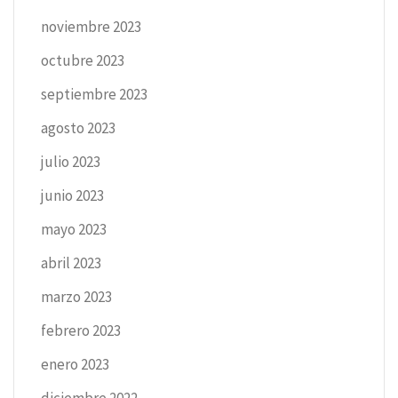
noviembre 2023
octubre 2023
septiembre 2023
agosto 2023
julio 2023
junio 2023
mayo 2023
abril 2023
marzo 2023
febrero 2023
enero 2023
diciembre 2022