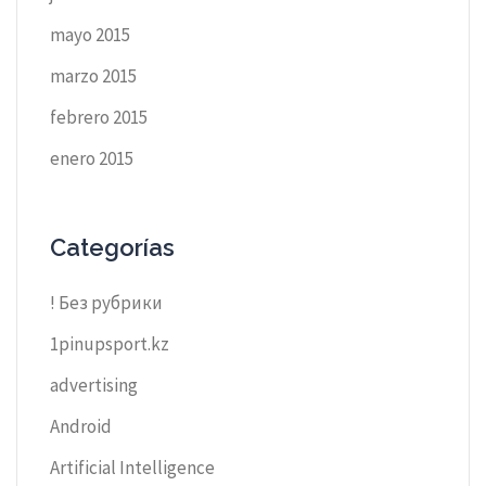
mayo 2015
marzo 2015
febrero 2015
enero 2015
Categorías
! Без рубрики
1pinupsport.kz
advertising
Android
Artificial Intelligence