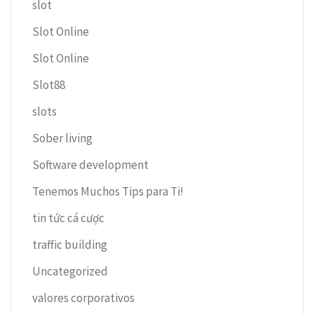
slot
Slot Online
Slot Online
Slot88
slots
Sober living
Software development
Tenemos Muchos Tips para Ti!
tin tức cá cược
traffic building
Uncategorized
valores corporativos