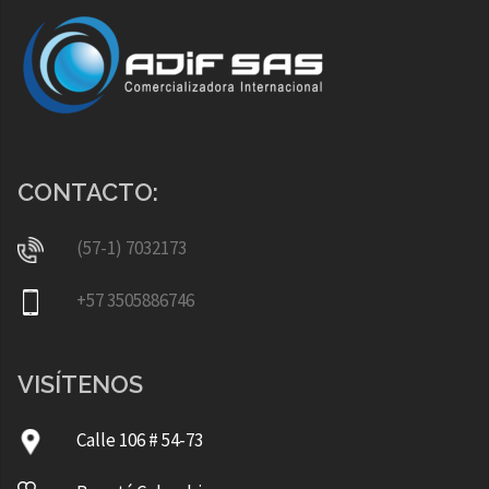
CONTACTO:
(57-1) 7032173
+57 3505886746
VISÍTENOS
Calle 106 # 54-73