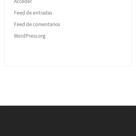
Acceder
Feed de entradas
Feed de comentarios
WordPress.org