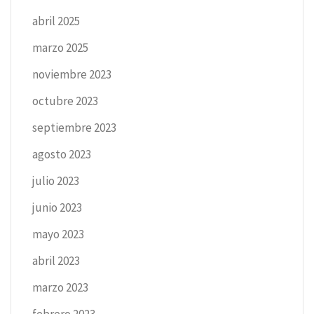
abril 2025
marzo 2025
noviembre 2023
octubre 2023
septiembre 2023
agosto 2023
julio 2023
junio 2023
mayo 2023
abril 2023
marzo 2023
febrero 2023