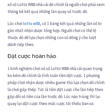
xổ số Lotto W88 nhà cái đó chính là người chơi phải xem
thống kê kết quả những lần quay số trước đó.
Lúc chơi
lotto w88
, có 1 bảng kết quả những lần xổ bi
gần nhất nhận được tổng hợp. Người chơi có thể lệ
thuộc đó để lựa chọn những con số đống ý cho lượt
đánh tiếp theo.
Đặt cược hoàn hảo
1 kinh nghiệm chơi xổ số Lotto W88 nhà cái quan trọng
ko kém đó chính là tính toán tiền đặt cược. 1 phương
pháp chơi nhận được nhiều game thủ lựa chọn đó chính
là chơi gấp thếp. Tức là tiền đặt cược cho lần tiếp theo
gấp đôi số tiền của lần trước đó. Lúc nào trúng thì lại
quay lại đặt cược theo mức cược tối thiểu ban sơ.