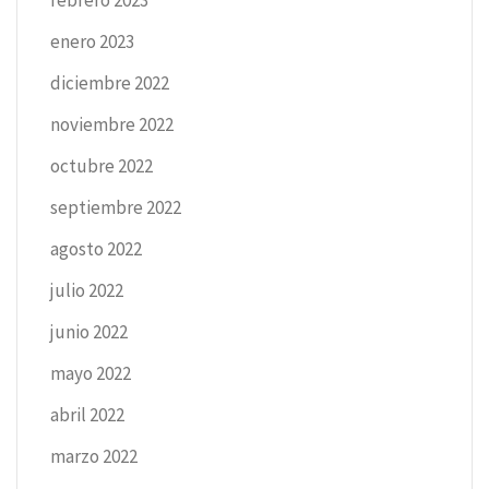
enero 2023
diciembre 2022
noviembre 2022
octubre 2022
septiembre 2022
agosto 2022
julio 2022
junio 2022
mayo 2022
abril 2022
marzo 2022