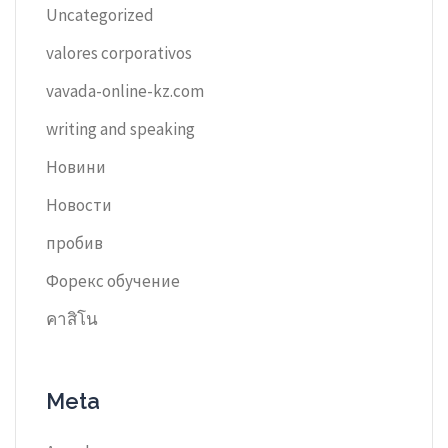
Uncategorized
valores corporativos
vavada-online-kz.com
writing and speaking
Новини
Новости
пробив
Форекс обучение
คาสิโน
Meta