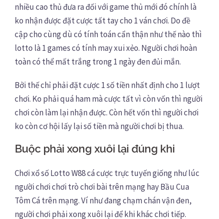
nhiều cao thủ đưa ra đối với game thủ mới đó chính là
ko nhận được đặt cược tất tay cho 1 ván chơi. Do đề
cập cho cùng dù có tính toán cẩn thận như thế nào thì
lotto là 1 games có tính may xui xẻo. Người chơi hoàn
toàn có thể mất trắng trong 1 ngày đen đủi mắn.
Bởi thế chỉ phải đặt cược 1 số tiền nhất định cho 1 lượt
chơi. Ko phải quá ham mà cược tất vì còn vốn thì người
chơi còn làm lại nhận được. Còn hết vốn thì người chơi
ko còn cơ hội lấy lại số tiền mà người chơi bị thua.
Buộc phải xong xuôi lại đúng khi
Chơi xổ số Lotto W88 cá cược trực tuyến giống như lúc
người chơi chơi trò chơi bài trên mạng hay Bầu Cua
Tôm Cá trên mạng. Ví như đang chạm chán vận đen,
người chơi phải xong xuôi lại để khi khác chơi tiếp.