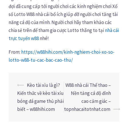
đợi đã cung cấp tới người chơi các kinh nghiệm chơi Xổ
số Lotto W88 nhà cái bổ ích giúp đỡ người chơi tăng tài
năng cá độ của mình. Người chơi hãy tham khảo các
chia sẻ trên để tham gia cược Lotto thắng to tại
nhà cái
trực tuyến w88
nhé!
From:
https://w88hihi.com/kinh-nghiem-choi-xo-so-
lotto-w88-tu-cac-bac-cao-thu/
Navegación
⟵
Kèo tài xỉu là gì?
W88 nhà cái Thể thao –
de
Kiến thức về kèo tài xỉu
Nền tảng cá độ đỉnh
entradas
bóng đá game thủ phải
cao cảm giác –
biết – w88hihi.com
topnhacaitotnhat.com
⟶