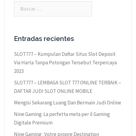
Buscar:
Entradas recientes
SLOT777 – Kumpulan Daftar Situs Slot Deposit
Via Harta Tanpa Potongan Tersebut Terpercaya
2023
SLOT777 – LEMBAGA SLOT 777 ONLINE TERBAIK –
DAFTAR JUDI SLOT ONLINE MOBILE
Mengisi Sekarang Luang Dan Bermain Judi Online
Nine Gaming: La perfetta meta per il Gaming
Digitale Premium
Nine Gaming : Votre propre Destination