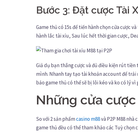
Bước 3: Đặt cược Tài 
Game thủ có 15s để tiến hành chọn cửa cược và 
hành lắc tài xỉu, Sau lúc hết thời gian cược, D
Giả dụ bạn thắng cược và đủ điều kiện rút tiền 
mình. Nhanh tay tạo tài khoản account để trải
bảo game thủ có thể sẽ bị lôi kéo và ko có lý v
Những cửa cược t
So với 2 sản phẩm
casino m88
và P2P M88 nhà cá
game thủ đều có thể tham khảo các Tuỳ chọn cư