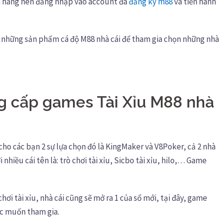
ch hàng nên đăng nhập vào account đã
đăng ký m88
và tiến hành
 những sản phẩm cá độ M88 nhà cái để tham gia chọn những nhà
g cấp games Tài Xỉu M88 nhà
 cho các bạn 2 sự lựa chọn đó là KingMaker và V8Poker, cả 2 nhà
i nhiều cái tên là: trò chơi tài xỉu, Sicbo tài xỉu, hilo,… Game
i tài xỉu, nhà cái cũng sẽ mở ra 1 của sổ mới, tại đây, game
ợc muốn tham gia.