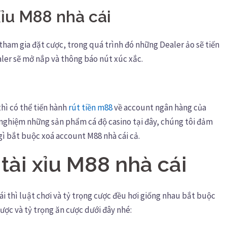
Xỉu M88 nhà cái
tham gia đặt cược, trong quá trình đó những Dealer ảo sẽ tiến
ealer sẽ mở nắp và thông báo nút xúc xắc.
thì có thể tiến hành
rút tiền m88
về account ngân hàng của
 nghiệm những sản phẩm cá độ casino tại đây, chúng tôi đảm
ì gì bắt buộc xoá account M88 nhà cái cả.
ài xỉu M88 nhà cái
i thì luật chơi và tỷ trọng cược đều hơi giống nhau bắt buộc
ợc và tỷ trọng ăn cược dưới đây nhé: