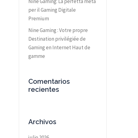
Nine Gaming: La perfetta meta
per il Gaming Digitale
Premium
Nine Gaming : Votre propre
Destination privilégiée de
Gaming en Internet Haut de
gamme
Comentarios
recientes
Archivos
julio 2026