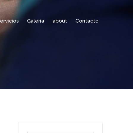
ervicios
Galería
about
Contacto