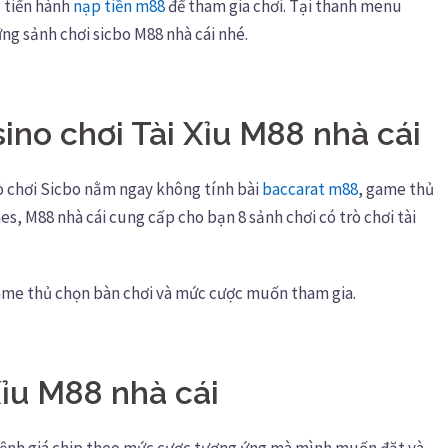
 tiến hành
nạp tiền m88
để tham gia chơi. Tại thanh menu
ng sảnh chơi sicbo M88 nhà cái nhé.
ino chơi Tài Xỉu M88 nhà cái
trò chơi Sicbo nằm ngay không tính bài
baccarat m88
, game thủ
s, M88 nhà cái cung cấp cho bạn 8 sảnh chơi có trò chơi tài
y game thủ chọn bàn chơi và mức cược muốn tham gia.
Xỉu M88 nhà cái