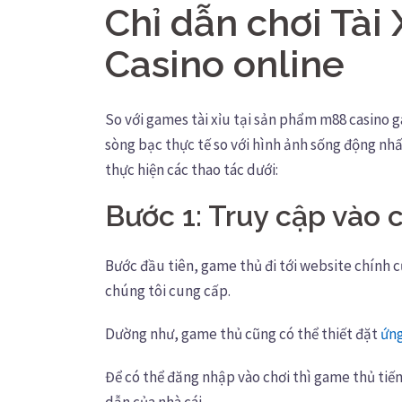
Chỉ dẫn chơi Tài 
Casino online
So với games tài xỉu tại sản phẩm m88 casino 
sòng bạc thực tế so với hình ảnh sống động nh
thực hiện các thao tác dưới:
Bước 1: Truy cập vào 
Bước đầu tiên, game thủ đi tới website chính 
chúng tôi cung cấp.
Dường như, game thủ cũng có thể thiết đặt
ứn
Để có thể đăng nhập vào chơi thì game thủ tiế