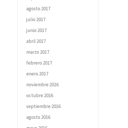
agosto 2017
julio 2017
junio 2017
abril 2017
marzo 2017
febrero 2017
enero 2017
noviembre 2016
octubre 2016
septiembre 2016
agosto 2016