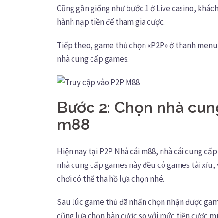
Cũng gần giống như bước 1 ở Live casino, khá
hành nạp tiền để tham gia cược.
Tiếp theo, game thủ chọn «P2P» ở thanh menu
nhà cung cấp games.
Bước 2: Chọn nhà cun
m88
Hiện nay tại P2P Nhà cái m88, nhà cái cung cấp
nhà cung cấp games này đều có games tài xỉu, vơ
chơi có thể tha hồ lựa chọn nhé.
Sau lúc game thủ đã nhấn chọn nhận được games 
cũng lựa chọn bàn cược so với mức tiền cược m