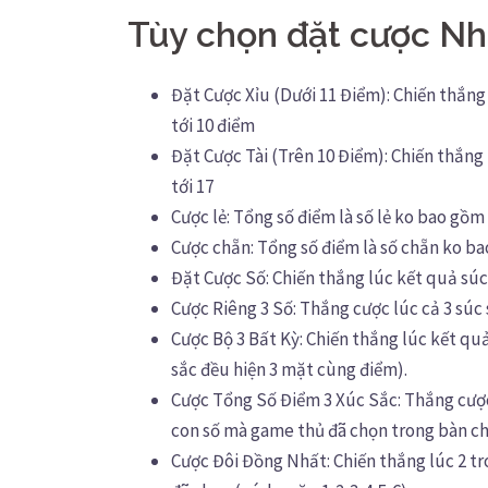
Tùy chọn đặt cược Nhà
Đặt Cược Xỉu (Dưới 11 Điểm): Chiến thắng
tới 10 điểm
Đặt Cược Tài (Trên 10 Điểm): Chiến thắng
tới 17
Cược lẻ: Tổng số điểm là số lẻ ko bao gồm
Cược chẵn: Tổng số điểm là số chẵn ko b
Đặt Cược Số: Chiến thắng lúc kết quả súc
Cược Riêng 3 Số: Thắng cược lúc cả 3 súc
Cược Bộ 3 Bất Kỳ: Chiến thắng lúc kết quả
sắc đều hiện 3 mặt cùng điểm).
Cược Tổng Số Điểm 3 Xúc Sắc: Thắng cược 
con số mà game thủ đã chọn trong bàn ch
Cược Đôi Đồng Nhất: Chiến thắng lúc 2 tr