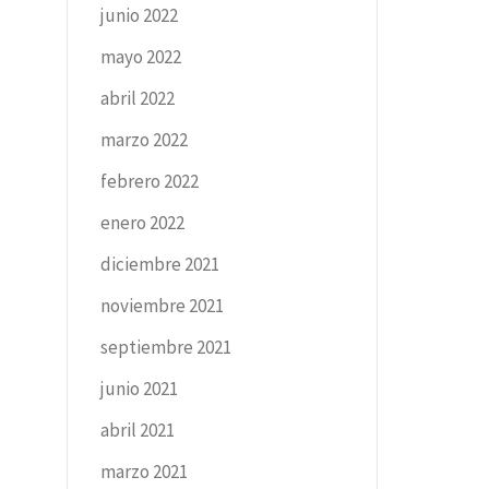
junio 2022
mayo 2022
abril 2022
marzo 2022
febrero 2022
enero 2022
diciembre 2021
noviembre 2021
septiembre 2021
junio 2021
abril 2021
marzo 2021