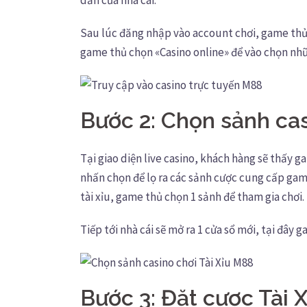
dẫn của nhà cái.
Sau lúc đăng nhập vào account chơi, game thủ
game thủ chọn «Casino online» để vào chọn nhữ
Bước 2: Chọn sảnh cas
Tại giao diện live casino, khách hàng sẽ thấy
nhấn chọn để lọ ra các sảnh cược cung cấp ga
tài xỉu, game thủ chọn 1 sảnh để tham gia chơi.
Tiếp tới nhà cái sẽ mở ra 1 cửa sổ mới, tại đâ
Bước 3: Đặt cược Tài 