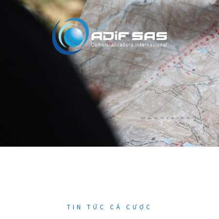
Saltar
al
contenido
TIN TỨC CÁ CƯỢC