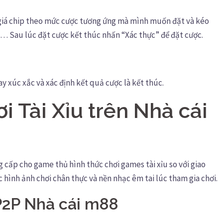
 giá chip theo mức cược tương ứng mà mình muốn đặt và kéo
lẽ… Sau lúc đặt cược kết thúc nhấn “Xác thực” để đặt cược.
y xúc xắc và xác định kết quả cược là kết thúc.
 Tài Xỉu trên Nhà cái
g cấp cho game thủ hình thức chơi games tài xỉu so với giao
c hình ảnh chơi chân thực và nền nhạc êm tai lúc tham gia chơi.
 P2P Nhà cái m88