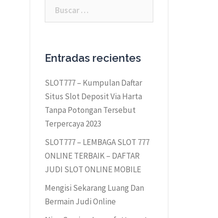
Buscar:
Entradas recientes
SLOT777 – Kumpulan Daftar
Situs Slot Deposit Via Harta
Tanpa Potongan Tersebut
Terpercaya 2023
SLOT777 – LEMBAGA SLOT 777
ONLINE TERBAIK – DAFTAR
JUDI SLOT ONLINE MOBILE
Mengisi Sekarang Luang Dan
Bermain Judi Online