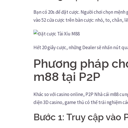
Bạn có 20s để đặt cược. Người chơi chọn mệnh
vào 52 cửa cược trên bàn cược: nhỏ, to, chẵn, 
Hết 20 giây cược, những Dealer sẽ nhấn nút qua
Phương pháp chơi
m88 tại P2P
Khác so với casino online, P2P Nhà cái m88 cun
diện 3D casino, game thủ có thể trải nghiệm cá
Bước 1: Truy cập vào