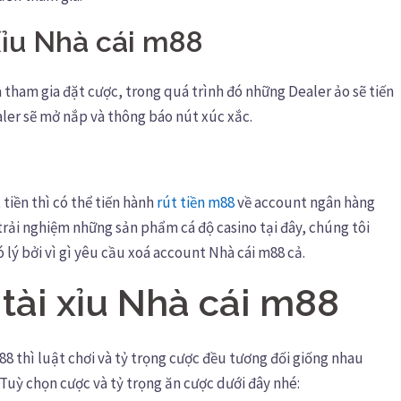
Xỉu Nhà cái m88
à tham gia đặt cược, trong quá trình đó những Dealer ảo sẽ tiến
ealer sẽ mở nắp và thông báo nút xúc xắc.
tiền thì có thể tiến hành
rút tiền m88
về account ngân hàng
trải nghiệm những sản phẩm cá độ casino tại đây, chúng tôi
 lý bởi vì gì yêu cầu xoá account Nhà cái m88 cả.
tài xỉu Nhà cái m88
8 thì luật chơi và tỷ trọng cược đều tương đối giống nhau
uỳ chọn cược và tỷ trọng ăn cược dưới đây nhé: