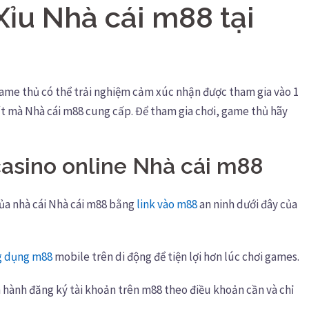
Xỉu Nhà cái m88 tại
game thủ có thể trải nghiệm cảm xúc nhận được tham gia vào 1
ất mà Nhà cái m88 cung cấp. Để tham gia chơi, game thủ hãy
casino online Nhà cái m88
của nhà cái Nhà cái m88 bằng
link vào m88
an ninh dưới đây của
g dụng m88
mobile trên di động để tiện lợi hơn lúc chơi games.
n hành đăng ký tài khoản trên m88 theo điều khoản cần và chỉ