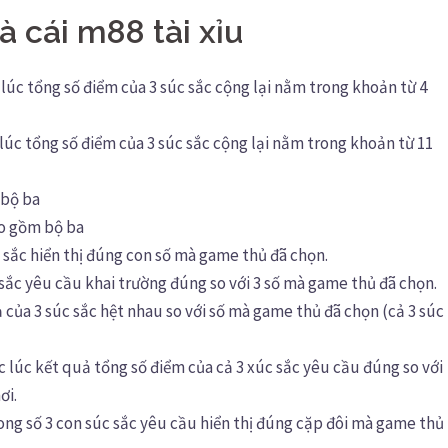
 cái m88 tài xỉu
 lúc tổng số điểm của 3 súc sắc cộng lại nằm trong khoản từ 4
 lúc tổng số điểm của 3 súc sắc cộng lại nằm trong khoản từ 11
 bộ ba
ao gồm bộ ba
 sắc hiển thị đúng con số mà game thủ đã chọn.
 sắc yêu cầu khai trường đúng so với 3 số mà game thủ đã chọn.
 của 3 súc sắc hệt nhau so với số mà game thủ đã chọn (cả 3 súc
lúc kết quả tổng số điểm của cả 3 xúc sắc yêu cầu đúng so với
ơi.
ong số 3 con súc sắc yêu cầu hiển thị đúng cặp đôi mà game thủ