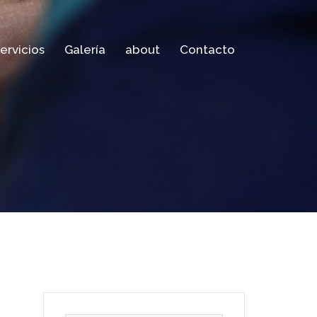
ervicios
Galería
about
Contacto