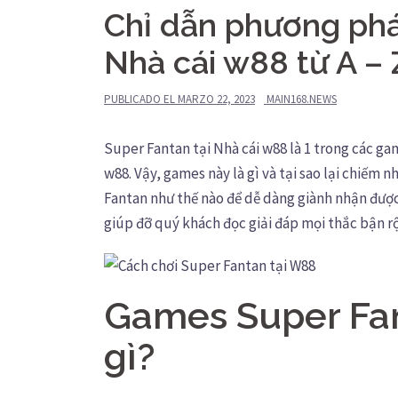
Chỉ dẫn phương phá
Nhà cái w88 từ A – 
PUBLICADO EL
MARZO 22, 2023
MAIN168.NEWS
Super Fantan tại Nhà cái w88 là 1 trong các ga
w88. Vậy, games này là gì và tại sao lại chiế
Fantan như thế nào để dễ dàng giành nhận được
giúp đỡ quý khách đọc giải đáp mọi thắc bận r
Games Super Fan
gì?