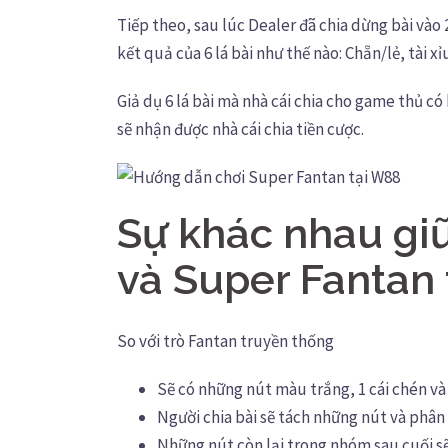
Tiếp theo, sau lúc Dealer đã chia dừng bài vào
kết quả của 6 lá bài như thế nào: Chẵn/lẻ, tài x
Giả dụ 6 lá bài mà nhà cái chia cho game thủ c
sẽ nhận được nhà cái chia tiền cược.
Sự khác nhau gi
và Super Fantan 
So với trò Fantan truyền thống
Sẽ có những nút màu trắng, 1 cái chén và
Người chia bài sẽ tách những nút và phâ
Những nút còn lại trong nhóm sau cuối sẽ l