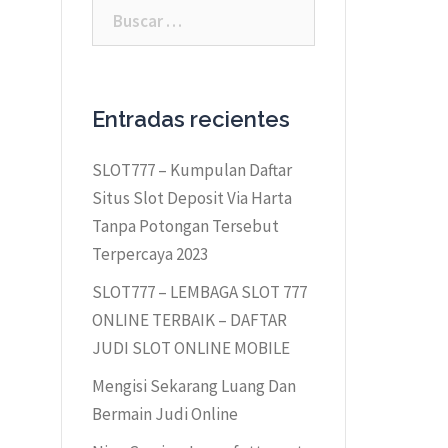
Buscar:
Entradas recientes
SLOT777 – Kumpulan Daftar
Situs Slot Deposit Via Harta
Tanpa Potongan Tersebut
Terpercaya 2023
SLOT777 – LEMBAGA SLOT 777
ONLINE TERBAIK – DAFTAR
JUDI SLOT ONLINE MOBILE
Mengisi Sekarang Luang Dan
Bermain Judi Online