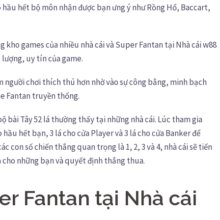
ó hầu hết bộ môn nhận được bạn ưng ý như Rồng Hổ, Baccart,
g kho games của nhiều nhà cái và Super Fantan tại Nhà cái w88
 lượng, uy tín của game.
m người chơi thích thú hơn nhờ vào sự công bằng, minh bạch
ame Fantan truyền thống.
 bài Tây 52 lá thường thấy tại những nhà cái. Lúc tham gia
o hầu hết bạn, 3 lá cho cửa Player và 3 lá cho cửa Banker để
c con số chiến thắng quan trọng là 1, 2, 3 và 4, nhà cái sẽ tiến
a cho những bạn và quyết định thắng thua.
er Fantan tại Nhà cái