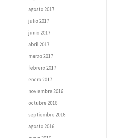
agosto 2017
julio 2017
junio 2017
abril 2017
marzo 2017
febrero 2017
enero 2017
noviembre 2016
octubre 2016
septiembre 2016
agosto 2016