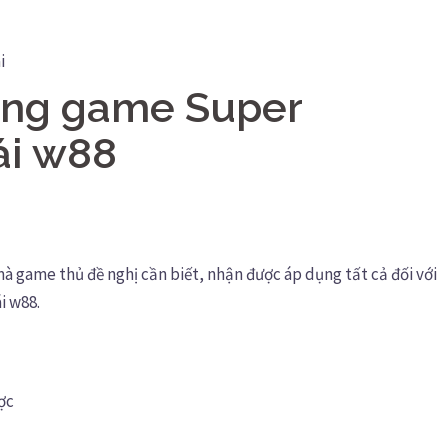
i
rong game Super
ái w88
à game thủ đề nghị cần biết, nhận được áp dụng tất cả đối với
i w88.
ợc