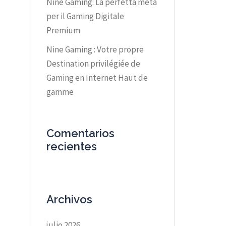
Nine Gaming: La perfetta meta
per il Gaming Digitale
Premium
Nine Gaming : Votre propre
Destination privilégiée de
Gaming en Internet Haut de
gamme
Comentarios
recientes
Archivos
julio 2026