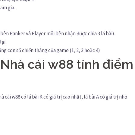
am gia.
 (bên Banker và Player mỗi bên nhận được chia 3 lá bài).
lại
ững con số chiến thắng của game (1, 2, 3 hoặc 4)
 Nhà cái w88 tính điểm
ái w88 có lá bài K có giá trị cao nhất, lá bài A có giá trị nhỏ