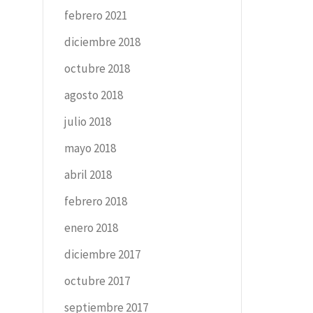
febrero 2021
diciembre 2018
octubre 2018
agosto 2018
julio 2018
mayo 2018
abril 2018
febrero 2018
enero 2018
diciembre 2017
octubre 2017
septiembre 2017