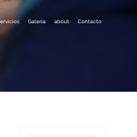
ervicios
Galería
about
Contacto