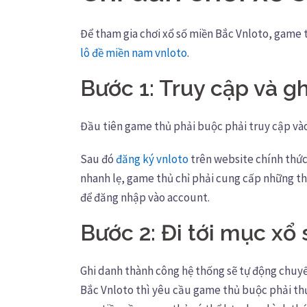
Để tham gia chơi xổ số miền Bắc Vnloto, game
lô đề miền nam vnloto
.
Bước 1: Truy cập và g
Đầu tiên game thủ phải buộc phải truy cập vào
Sau đó
đăng ký vnloto
trên website chính thức 
nhanh lẹ, game thủ chỉ phải cung cấp những th
để đăng nhập vào account.
Bước 2: Đi tới mục xổ
Ghi danh thành công hệ thống sẽ tự động chuyể
Bắc Vnloto thì yêu cầu game thủ buộc phải th