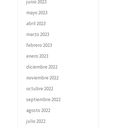
junio 2023
mayo 2023
abril 2023
marzo 2023
febrero 2023
enero 2023
diciembre 2022
noviembre 2022
octubre 2022
septiembre 2022
agosto 2022
julio 2022