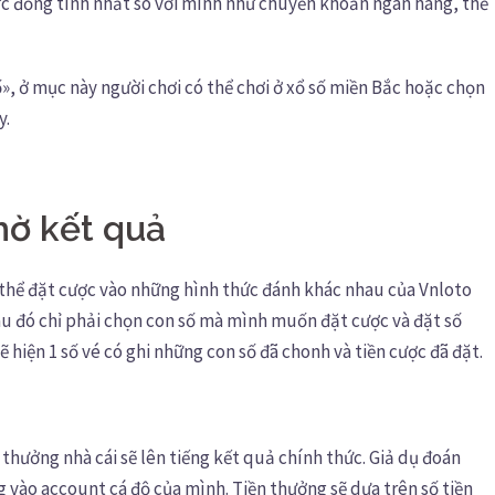
ức đồng tình nhất so với mình như chuyển khoản ngân hàng, thẻ
ố», ở mục này người chơi có thể chơi ở xổ số miền Bắc hoặc chọn
y.
hờ kết quả
ó thể đặt cược vào những hình thức đánh khác nhau của Vnloto
Sau đó chỉ phải chọn con số mà mình muốn đặt cược và đặt số
ẽ hiện 1 số vé có ghi những con số đã chonh và tiền cược đã đặt.
 thưởng nhà cái sẽ lên tiếng kết quả chính thức. Giả dụ đoán
 vào account cá độ của mình. Tiền thưởng sẽ dựa trên số tiền