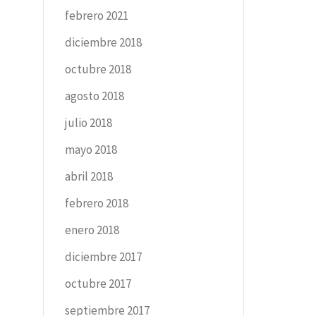
febrero 2021
diciembre 2018
octubre 2018
agosto 2018
julio 2018
mayo 2018
abril 2018
febrero 2018
enero 2018
diciembre 2017
octubre 2017
septiembre 2017