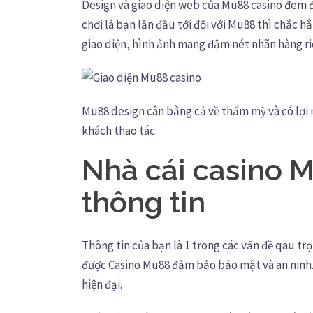
Design và giao diện web của Mu88 casino đem đ
chơi là bạn lần đầu tới đối với Mu88 thì chắc h
giao diện, hình ảnh mang đậm nét nhãn hàng riên
Mu88 design cân bằng cả về thẩm mỹ và có lợi
khách thao tác.
Nhà cái casino 
thông tin
Thông tin của bạn là 1 trong các vấn đề qau t
được Casino Mu88 đảm bảo bảo mật và an ninh. V
hiện đại.