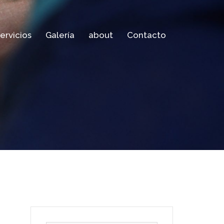
ervicios
Galería
about
Contacto