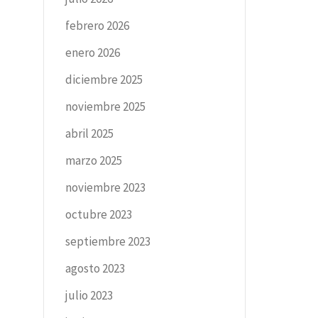
febrero 2026
enero 2026
diciembre 2025
noviembre 2025
abril 2025
marzo 2025
noviembre 2023
octubre 2023
septiembre 2023
agosto 2023
julio 2023