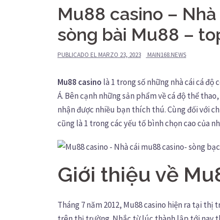
Mu88 casino – Nhà 
sòng bài Mu88 – to
PUBLICADO EL
MARZO 23, 2023
MAIN168.NEWS
Mu88 casino
là 1 trong số những nhà cái cá độ 
Á. Bên cạnh những sản phẩm về cá độ thể thao, 
nhận được nhiều bạn thích thú. Cùng đối với c
cũng là 1 trong các yếu tố bình chọn cao của nh
Giới thiệu về Mu
Tháng 7 năm 2012, Mu88 casino hiện ra tại thị
trên thị trường. Nhắc từ lúc thành lập tới nay 