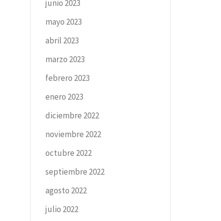
junio 2023
mayo 2023
abril 2023
marzo 2023
febrero 2023
enero 2023
diciembre 2022
noviembre 2022
octubre 2022
septiembre 2022
agosto 2022
julio 2022