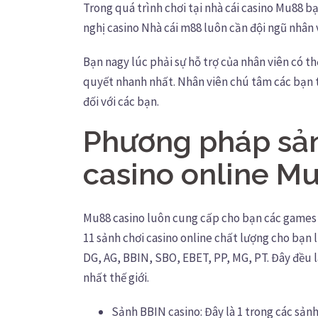
Trong quá trình chơi tại nhà cái casino Mu88 b
nghị casino Nhà cái m88 luôn cần đội ngũ nhân v
Bạn nagy lúc phải sự hỗ trợ của nhân viên có th
quyết nhanh nhất. Nhân viên chú tâm các bạn t
đối với các bạn.
Phương pháp sảnh
casino online M
Mu88 casino luôn cung cấp cho bạn các games h
11 sảnh chơi casino online chất lượng cho bạn 
DG, AG, BBIN, SBO, EBET, PP, MG, PT. Đây đều 
nhất thế giới.
Sảnh BBIN casino: Đây là 1 trong các sản