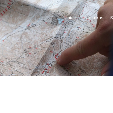
Inicio
Nosotros
S