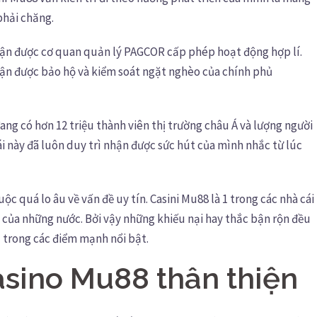
phải chăng.
ận được cơ quan quản lý PAGCOR cấp phép hoạt động hợp lí.
hận được bảo hộ và kiểm soát ngặt nghèo của chính phủ
ang có hơn 12 triệu thành viên thị trường châu Á và lượng người
cái này đã luôn duy trì nhận được sức hút của mình nhắc từ lúc
c quá lo âu về vấn đề uy tín. Casini Mu88 là 1 trong các nhà cái
g của những nước. Bởi vậy những khiếu nại hay thắc bận rộn đều
1 trong các điểm mạnh nổi bật.
asino Mu88 thân thiện