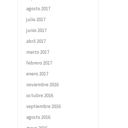
agosto 2017
julio 2017
junio 2017
abril 2017
marzo 2017
febrero 2017
enero 2017
noviembre 2016
octubre 2016
septiembre 2016
agosto 2016