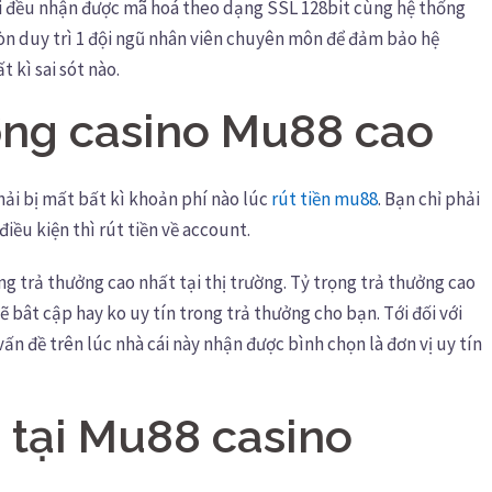
cái đều nhận được mã hoá theo dạng SSL 128bit cùng hệ thống
còn duy trì 1 đội ngũ nhân viên chuyên môn để đảm bảo hệ
 kì sai sót nào.
ưởng casino Mu88 cao
hải bị mất bất kì khoản phí nào lúc
rút tiền mu88
. Bạn chỉ phải
điều kiện thì rút tiền về account.
 trả thưởng cao nhất tại thị trường. Tỷ trọng trả thưởng cao
sẽ bât cập hay ko uy tín trong trả thưởng cho bạn. Tới đối với
ấn đề trên lúc nhà cái này nhận được bình chọn là đơn vị uy tín
 tại Mu88 casino