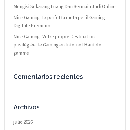
Mengisi Sekarang Luang Dan Bermain Judi Online
Nine Gaming: La perfetta meta per il Gaming
Digitale Premium
Nine Gaming : Votre propre Destination
privilégiée de Gaming en Internet Haut de
gamme
Comentarios recientes
Archivos
julio 2026