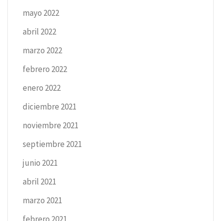
mayo 2022
abril 2022
marzo 2022
febrero 2022
enero 2022
diciembre 2021
noviembre 2021
septiembre 2021
junio 2021
abril 2021
marzo 2021
febrero 2021