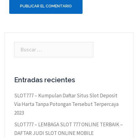
Buscar:
Entradas recientes
SLOT777 – Kumpulan Daftar Situs Slot Deposit
Via Harta Tanpa Potongan Tersebut Terpercaya
2023
SLOT777 – LEMBAGA SLOT 777 ONLINE TERBAIK –
DAFTAR JUDI SLOT ONLINE MOBILE