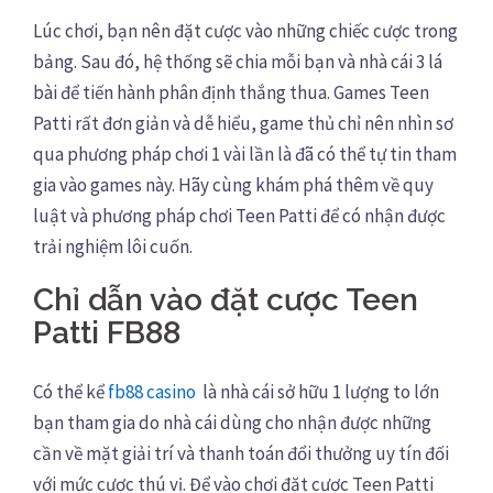
Lúc chơi, bạn nên đặt cược vào những chiếc cược trong
bảng. Sau đó, hệ thống sẽ chia mỗi bạn và nhà cái 3 lá
bài để tiến hành phân định thắng thua. Games Teen
Patti rất đơn giản và dễ hiểu, game thủ chỉ nên nhìn sơ
qua phương pháp chơi 1 vài lần là đã có thể tự tin tham
gia vào games này. Hãy cùng khám phá thêm về quy
luật và phương pháp chơi Teen Patti để có nhận được
trải nghiệm lôi cuốn.
Chỉ dẫn vào đặt cược Teen
Patti FB88
Có thể kể
fb88 casino
là nhà cái sở hữu 1 lượng to lớn
bạn tham gia do nhà cái dùng cho nhận được những
cần về mặt giải trí và thanh toán đổi thưởng uy tín đối
với mức cược thú vị. Để vào chơi đặt cược Teen Patti