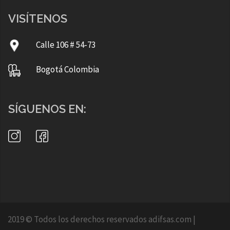
VISÍTENOS
Calle 106 # 54-73
Bogotá Colombia
SÍGUENOS EN:
2019 © Todos los derechos reservados adifsas.com
|