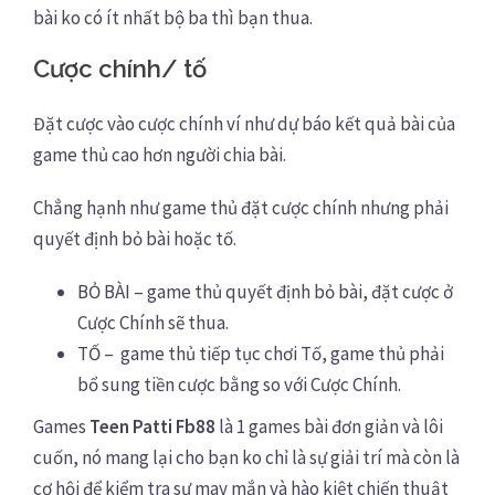
bài ko có ít nhất bộ ba thì bạn thua.
Cược chính/ tố
Đặt cược vào cược chính ví như dự báo kết quả bài của
game thủ cao hơn người chia bài.
Chẳng hạnh như game thủ đặt cược chính nhưng phải
quyết định bỏ bài hoặc tố.
BỎ BÀI – game thủ quyết định bỏ bài, đặt cược ở
Cược Chính sẽ thua.
TỐ – game thủ tiếp tục chơi Tố, game thủ phải
bổ sung tiền cược bằng so với Cược Chính.
Games
Teen Patti Fb88
là 1 games bài đơn giản và lôi
cuốn, nó mang lại cho bạn ko chỉ là sự giải trí mà còn là
cơ hội để kiểm tra sự may mắn và hào kiệt chiến thuật