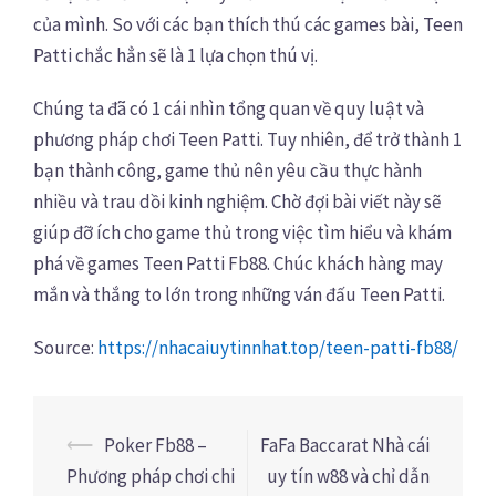
của mình. So với các bạn thích thú các games bài, Teen
Patti chắc hẳn sẽ là 1 lựa chọn thú vị.
Chúng ta đã có 1 cái nhìn tổng quan về quy luật và
phương pháp chơi Teen Patti. Tuy nhiên, để trở thành 1
bạn thành công, game thủ nên yêu cầu thực hành
nhiều và trau dồi kinh nghiệm. Chờ đợi bài viết này sẽ
giúp đỡ ích cho game thủ trong việc tìm hiểu và khám
phá về games Teen Patti Fb88. Chúc khách hàng may
mắn và thắng to lớn trong những ván đấu Teen Patti.
Source:
https://nhacaiuytinnhat.top/teen-patti-fb88/
Navegación
⟵
Poker Fb88 –
FaFa Baccarat Nhà cái
de
Phương pháp chơi chi
uy tín w88 và chỉ dẫn