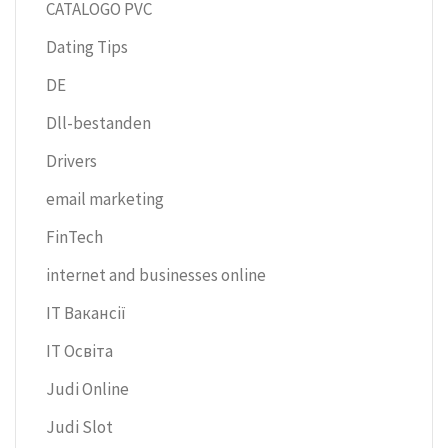
CATALOGO PVC
Dating Tips
DE
Dll-bestanden
Drivers
email marketing
FinTech
internet and businesses online
IT Вакансії
IT Освіта
Judi Online
Judi Slot