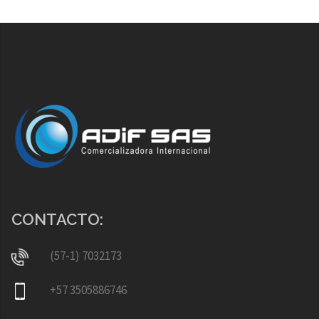
CONTACTO:
(57-1) 7032173
+57 3505886746