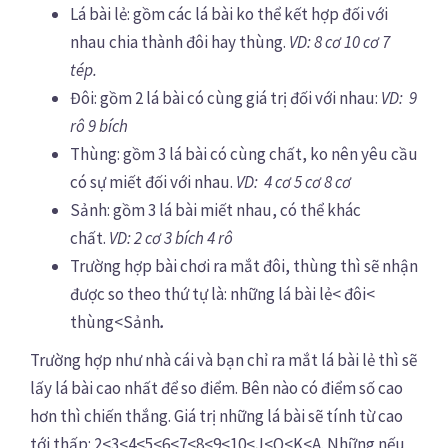
Lá bài lẻ: gồm các lá bài ko thể kết hợp đối với
nhau chia thành đôi hay thùng.
VD: 8 cơ 10 cơ 7
tép.
Đôi: gồm 2 lá bài có cùng giá trị đối với nhau:
VD: 9
rô 9 bích
Thùng: gồm 3 lá bài có cùng chất, ko nên yêu cầu
có sự miết đối với nhau.
VD: 4 cơ 5 cơ 8 cơ
Sảnh: gồm 3 lá bài miết nhau, có thể khác
chất.
VD: 2 cơ 3 bích 4 rô
Trường hợp bài chơi ra mắt đôi, thùng thì sẽ nhận
được so theo thứ tự là: những lá bài lẻ< đôi<
thùng<Sảnh
.
Trường hợp như nhà cái và bạn chỉ ra mắt lá bài lẻ thì sẽ
lấy lá bài cao nhất để so điểm. Bên nào có điểm số cao
hơn thì chiến thắng. Giá trị những lá bài sẽ tính từ cao
tới thấp: 2<3<4<5<6<7<8<9<10<J<Q<K<A. Những nếu