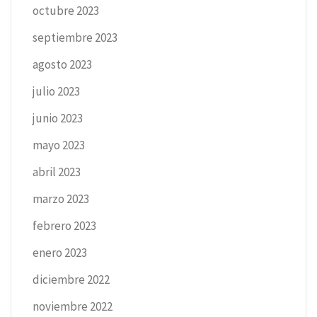
octubre 2023
septiembre 2023
agosto 2023
julio 2023
junio 2023
mayo 2023
abril 2023
marzo 2023
febrero 2023
enero 2023
diciembre 2022
noviembre 2022