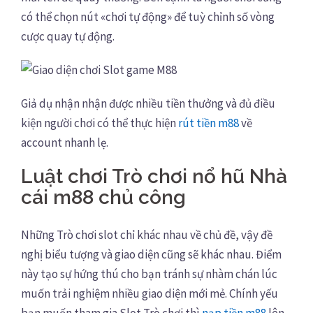
có thể chọn nút «chơi tự động» để tuỳ chỉnh số vòng
cược quay tự động.
Giả dụ nhận nhận được nhiều tiền thưởng và đủ điều
kiện người chơi có thể thực hiện
rút tiền m88
về
account nhanh lẹ.
Luật chơi Trò chơi nổ hũ Nhà
cái m88 chủ công
Những Trò chơi slot chỉ khác nhau về chủ đề, vậy đề
nghị biểu tượng và giao diện cũng sẽ khác nhau. Điểm
này tạo sự hứng thú cho bạn tránh sự nhàm chán lúc
muốn trải nghiệm nhiều giao diện mới mẻ. Chính yếu
bạn muốn tham gia Slot Trò chơi thì
nạp tiền m88
lên