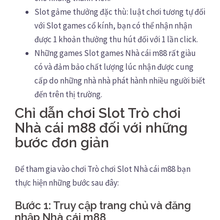
Slot gảme thưởng đặc thù: luật chơi tương tự đối
với Slot games cổ kính, bạn có thể nhận nhận
được 1 khoản thưởng thu hút đối với 1 lần click.
Những games Slot games Nhà cái m88 rất giàu
có và đảm bảo chất lượng lúc nhận được cung
cấp do những nhà nhà phát hành nhiều người biết
đến trên thị trường.
Chỉ dẫn chơi Slot Trò chơi
Nhà cái m88 đối với những
bước đơn giản
Để tham gia vào chơi Trò chơi Slot Nhà cái m88 bạn
thực hiện những bước sau đây:
Bước 1: Truy cập trang chủ và đăng
nhập Nhà cái m88