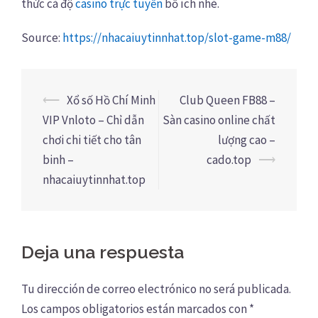
thức cá độ
casino trực tuyến
bổ ích nhé.
Source:
https://nhacaiuytinnhat.top/slot-game-m88/
Navegación
⟵
Xổ số Hồ Chí Minh
Club Queen FB88 –
de
VIP Vnloto – Chỉ dẫn
Sàn casino online chất
entradas
chơi chi tiết cho tân
lượng cao –
binh –
cado.top
⟶
nhacaiuytinnhat.top
Deja una respuesta
Tu dirección de correo electrónico no será publicada.
Los campos obligatorios están marcados con
*