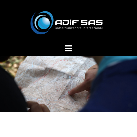
Saltar
al
contenido