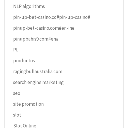
NLP algorithms
pin-up-bet-casino.co#pin-up-casino#
pinup-bet-casino.com#en-in#
pinupbahis9.com#en#
PL
productos
ragingbullaustralia.com
search engine marketing
seo
site promotion
slot
Slot Online