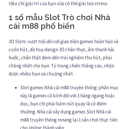
tiêu chí giải trí của bạn vừa có thể giải toả stress.
1 số mẫu Slot Trò chơi Nhà
cái m88 phổ biến
3D Slots: vượt trội đối với giao diện games hoàn hảo và
cuốn hút, đồ hoạ design 3D chân thực, âm thanh hài
hước, chân thật đem đến trải nghiệm thu hút, phải
chăng nhất cho bạn. Tỷ trọng chiến thắng cao, nhận
được nhiều bạn ưa chuộng nhất.
Slot games Nhà cái m88 truyền thống: phân mục
này là games cổ kính đối với 3 hàng ngang hoặc
dọc, bạn chỉ phải bấm nút quay là có điểm
thưởng. Nhà cái xây dựng games Slot Nhà cái
m88 truyền thống mnang lại 1 sân chơi thực tiến
cho những thành viên.