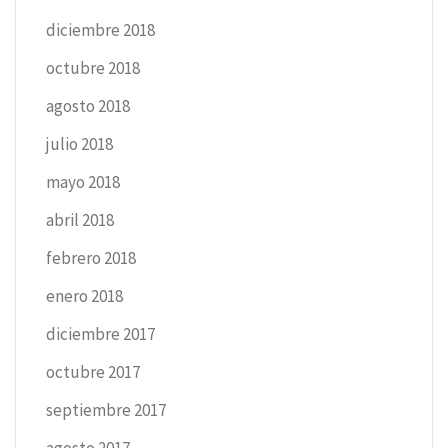
diciembre 2018
octubre 2018
agosto 2018
julio 2018
mayo 2018
abril 2018
febrero 2018
enero 2018
diciembre 2017
octubre 2017
septiembre 2017
agosto 2017