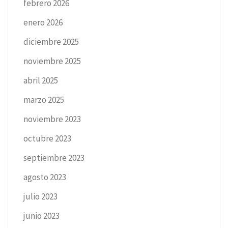
febrero 2026
enero 2026
diciembre 2025
noviembre 2025
abril 2025
marzo 2025
noviembre 2023
octubre 2023
septiembre 2023
agosto 2023
julio 2023
junio 2023