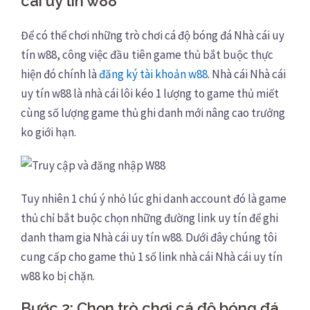
cái uy tín w88
Để có thể chơi những trò chơi cá độ bóng đá Nhà cái uy
tín w88, công việc đầu tiên game thủ bắt buộc thực
hiện đó chính là
đăng ký tài khoản w88
. Nhà cái Nhà cái
uy tín w88 là nhà cái lôi kéo 1 lượng to game thủ miết
cùng số lượng game thủ ghi danh mới nâng cao trưởng
ko giới hạn.
Tuy nhiên 1 chú ý nhỏ lúc ghi danh account đó là game
thủ chỉ bắt buộc chọn những đường link uy tín để ghi
danh tham gia Nhà cái uy tín w88. Dưới đây chúng tôi
cung cấp cho game thủ 1 số link nhà cái Nhà cái uy tín
w88 ko bị chặn.
Bước 2: Chọn trò chơi cá độ bóng đá