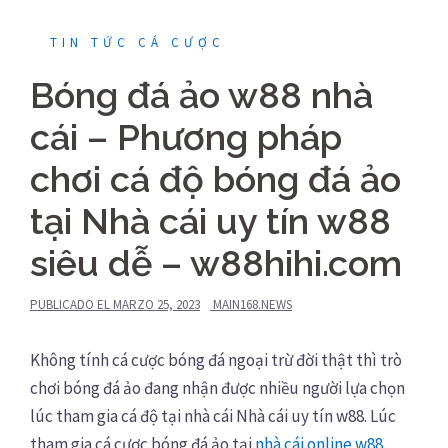
TIN TỨC CÁ CƯỢC
Bóng đá ảo w88 nhà
cái – Phương pháp
chơi cá độ bóng đá ảo
tại Nhà cái uy tín w88
siêu dễ – w88hihi.com
PUBLICADO EL
MARZO 25, 2023
MAIN168.NEWS
Không tính cá cược bóng đá ngoại trừ đời thật thì trò
chơi bóng đá ảo đang nhận được nhiều người lựa chọn
lúc tham gia cá độ tại nhà cái Nhà cái uy tín w88. Lúc
tham gia cá cược bóng đá ảo tại
nhà cái online w88
,