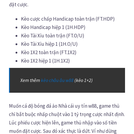
đặt cược.
Kèo cược chấp Handicap toàn trận (FT.HDP)
Kèo Handicap hiệp 1 (1H.HDP)
Kèo Tài Xỉu toàn trận (FT.O/U)
Kèo Tài Xỉu hiệp 1 (1H.O/U)
Kèo 1X2 toàn trận (FT.1X2)
Kèo 1X2 hiệp 1 (1H.1X2)
Xem thêm
kèo châu âu w88
(kèo 1×2)
Muốn cá độ bóng đá ảo Nhà cái uy tín w88, game thủ
chỉ bắt buộc nhấp chuột vào 1 tỷ trọng cược nhất định.
Lúc phiếu cược hiện lên, game thủ nhập vào số tiền
muốn đặt cược. Sau đó xác thực là dứt. Ví như dừng