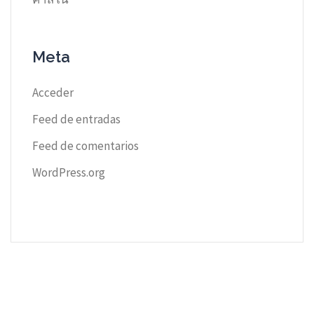
Meta
Acceder
Feed de entradas
Feed de comentarios
WordPress.org