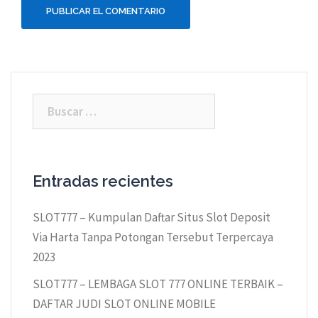
Buscar:
Entradas recientes
SLOT777 – Kumpulan Daftar Situs Slot Deposit
Via Harta Tanpa Potongan Tersebut Terpercaya
2023
SLOT777 – LEMBAGA SLOT 777 ONLINE TERBAIK –
DAFTAR JUDI SLOT ONLINE MOBILE