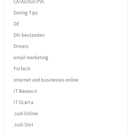
CATALOGO PVC
Dating Tips
DE
Dll-bestanden
Drivers
email marketing
FinTech
internet and businesses online
IT Вакансії
IT Освіта
Judi Online
Judi Slot