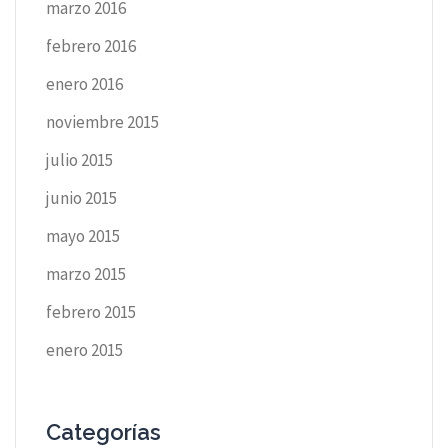
marzo 2016
febrero 2016
enero 2016
noviembre 2015
julio 2015
junio 2015
mayo 2015
marzo 2015
febrero 2015
enero 2015
Categorías