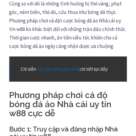
Cùng so với đó là những tình huống bị thẻ vàng, phạt
góc, ném biên, thẻ đỏ, cứu thua như bóng đá thực.
Phương pháp chơi và đặt cược bóng đá ảo Nhà cái uy
tín w88 ko khác biệt đối với những trận đấu chính thức.
Thời gian cược nhanh, ăn tiền siêu tốc khiến cho cá
cược bóng đá ảo ngày càng nhận được ưa chuộng.
Chỉ dẫn
cá cược bóng đá w88
chi tiết tại đây
Phương pháp chơi cá độ
bóng đá ảo Nhà cái uy tín
w88 cực dễ
Bước 1: Truy cập và đăng nhập Nhà