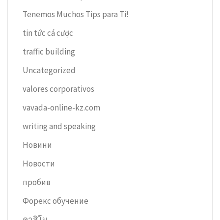
Tenemos Muchos Tips para Ti!
tin tức cá cược
traffic building
Uncategorized
valores corporativos
vavada-online-kz.com
writing and speaking
Новини
Новости
пробив
Форекс обучение
คาสิโน