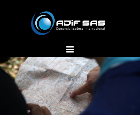
Saltar
al
contenido