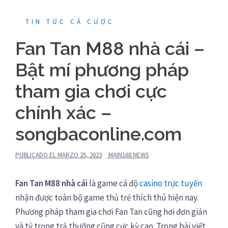
TIN TỨC CÁ CƯỢC
Fan Tan M88 nhà cái –
Bật mí phương pháp
tham gia chơi cực
chính xác –
songbaconline.com
PUBLICADO EL
MARZO 25, 2023
MAIN168.NEWS
Fan Tan M88 nhà cái
là game cá độ
casino trực tuyến
nhận được toàn bộ game thủ trẻ thích thú hiện nay.
Phương pháp tham gia chơi Fan Tan cũng hơi đơn giản
và tỷ trọng trả thưởng cũng cực kỳ cao. Trong bài viết