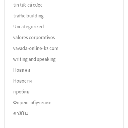
tin tức cá cược
traffic building
Uncategorized
valores corporativos
vavada-online-kz.com
writing and speaking
Новини
Новости
пробив
Форекс обучение
คาสิโน