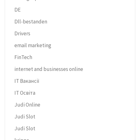
DE
Dll-bestanden
Drivers
email marketing
FinTech
internet and businesses online
IT Вакансії
IT Освіта
Judi Online
Judi Slot
Judi Slot