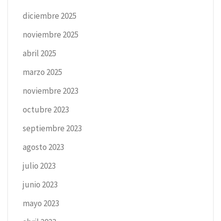
diciembre 2025
noviembre 2025
abril 2025
marzo 2025
noviembre 2023
octubre 2023
septiembre 2023
agosto 2023
julio 2023
junio 2023
mayo 2023