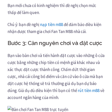
Bạn mới chưa có kinh nghiệm thì đề nghị chọn mức
thấp để làm quen.
Chú ý: bạn đề nghị
nạp tiền m88
để đảm bảo điều kiện
nhận được tham gia chơi Fan Tan M88 nhà cái.
Bước 3: Căn nguyên chơi và đặt cược
Bạn vào bàn chơi và tiến hành đặt cược vào những ô cửa
cược bằng những chip tiền có mệnh giá khác nhau và
xác thực đặt cược thành công. Chấm dứt thời gian
cược, nhà cái công bố điểm và căn cứ vào ô cửa mà bạn
đặt cược hệ thống sẽ trả thưởng giả dụ bạn dự báo
đúng. Giả dụ đủ điều kiện thì bạn có thể
rút tiền m88
về
account ngân hàng của mình.