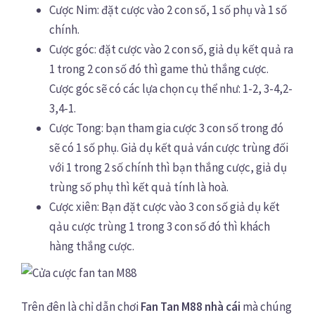
Cược Nim: đặt cược vào 2 con số, 1 số phụ và 1 số
chính.
Cược góc: đặt cược vào 2 con số, giả dụ kết quả ra
1 trong 2 con số đó thì game thủ thắng cược.
Cược góc sẽ có các lựa chọn cụ thể như: 1-2, 3-4,2-
3,4-1.
Cược Tong: bạn tham gia cược 3 con số trong đó
sẽ có 1 số phụ. Giả dụ kết quả ván cược trùng đối
với 1 trong 2 số chính thì bạn thắng cược, giả dụ
trùng số phụ thì kết quả tính là hoà.
Cược xiên: Bạn đặt cược vào 3 con số giả dụ kết
qảu cược trùng 1 trong 3 con số đó thì khách
hàng thắng cược.
Trên đên là chỉ dẫn chơi
Fan Tan M88 nhà cái
mà chúng