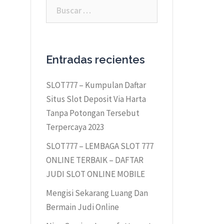
Buscar:
Entradas recientes
SLOT777 – Kumpulan Daftar
Situs Slot Deposit Via Harta
Tanpa Potongan Tersebut
Terpercaya 2023
SLOT777 – LEMBAGA SLOT 777
ONLINE TERBAIK – DAFTAR
JUDI SLOT ONLINE MOBILE
Mengisi Sekarang Luang Dan
Bermain Judi Online