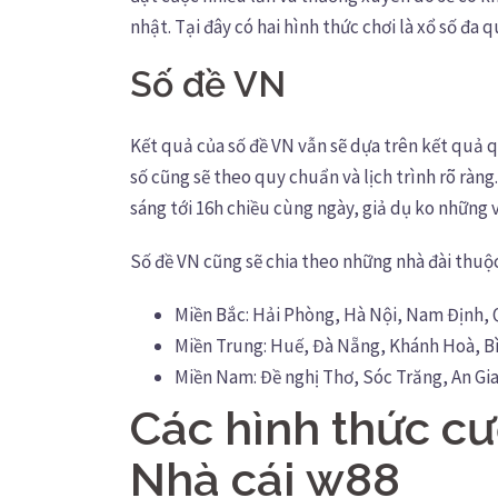
nhật. Tại đây có hai hình thức chơi là xổ số đa q
Số đề VN
Kết quả của số đề VN vẫn sẽ dựa trên kết quả 
số cũng sẽ theo quy chuẩn và lịch trình rõ rà
sáng tới 16h chiều cùng ngày, giả dụ ko những
Số đề VN cũng sẽ chia theo những nhà đài thuộ
Miền Bắc: Hải Phòng, Hà Nội, Nam Định,
Miền Trung: Huế, Đà Nẵng, Khánh Hoà, Bì
Miền Nam: Đề nghị Thơ, Sóc Trăng, An Gi
Các hình thức cư
Nhà cái w88