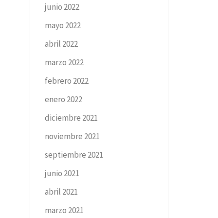
junio 2022
mayo 2022
abril 2022
marzo 2022
febrero 2022
enero 2022
diciembre 2021
noviembre 2021
septiembre 2021
junio 2021
abril 2021
marzo 2021