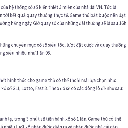
ủa hệ thống xổ số kiến thiết 3 miền của nhà đài VN. Tức là
uan tới kết quả quay thưởng thực tế. Game thủ bắt buộc nên đặt
ưởng hằng ngày. Giờ quay số của những đài thường sẽ là sau 16h
hững chuyên mục xổ số siêu tốc, lượt đặt cược và quay thưởng
ng siêu nhiều như 1 ăn 95.
 hết hình thức cho game thủ có thể thoải mái lựa chọn như:
xổ số GLI, Lotto, Fast 3. Theo đó sẽ có các dòng lô đề như sau:
hanh lẹ, trong 3 phút sẽ tiến hành xổ số 1 lần. Game thủ có thể
á nhiều lượt xổ nhận được diễn ra và nhận được nhà cái cập