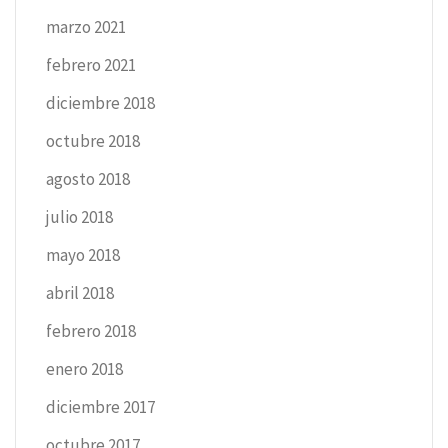
marzo 2021
febrero 2021
diciembre 2018
octubre 2018
agosto 2018
julio 2018
mayo 2018
abril 2018
febrero 2018
enero 2018
diciembre 2017
octubre 2017