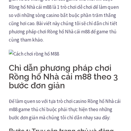
Rồng hổ Nhà cái m88 là 1 trò chơi dễ chơi để làm quen
so với những sòng casino bắt buộc phần trăm thắng
cũng hơi cao. Bài viết này chúng tôi sẽ chỉ dẫn chi tiết
phương pháp chơi Rồng hổ Nhà cái m88 để game thủ
cùng tham khảo.
Chỉ dẫn phương pháp chơi
Rồng hổ Nhà cái m88 theo 3
bước đơn giản
Để làm quen so với tựa trò chơi casino Rồng hổ Nhà cái
m88 game thủ chỉ buộc phải thực hiện theo những
bước đơn giản mà chúng tôi chỉ dẫn nhay sau đây:
Bước 1: Truy cập trang chủ và đăng