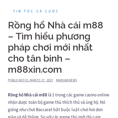
TIN TỨC CÁ CƯỢC
Rồng hổ Nhà cái m88
– Tìm hiểu phương
pháp chơi mới nhất
cho tân binh –
m88xin.com
PUBLICADO EL
MARZO 27, 2023
MAIN168.NEWS
Rồng hổ Nhà cái m88
là 1 trong các game casino online
nhận được toàn bộ game thủ thích thú và ủng hộ. Nó
giống như chơi Baccarat bắt buộc luật chơi hơi đơn
giản và dễ thắng. So với các game thủ mới thì cược