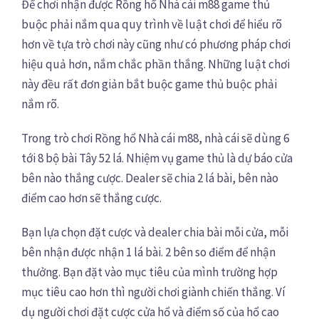
Để chơi nhận được Rồng hổ Nhà cái m88 game thủ
buộc phải nắm qua quy trình về luật chơi để hiểu rõ
hơn về tựa trò chơi này cũng như có phương pháp chơi
hiệu quả hơn, nắm chắc phần thắng. Những luật chơi
này đều rất đơn giản bắt buộc game thủ buộc phải
nắm rõ.
Trong trò chơi Rồng hổ Nhà cái m88, nhà cái sẽ dùng 6
tới 8 bộ bài Tây 52 lá. Nhiệm vụ game thủ là dự báo cửa
bên nào thắng cược. Dealer sẽ chia 2 lá bài, bên nào
điểm cao hơn sẽ thắng cược.
Bạn lựa chọn đặt cược và dealer chia bài mỗi cửa, mỗi
bên nhận được nhận 1 lá bài. 2 bên so điểm để nhận
thưởng. Bạn đặt vào mục tiêu của mình trường hợp
mục tiêu cao hơn thì người chơi giành chiến thắng. Ví
dụ người chơi đặt cược cửa hổ và điểm số của hổ cao