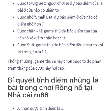
Cược to/Big Bet: người chơi sẽ dự báo điêm của lá
bài ở cửa nào có điểm to 7.
Cược nhỏ/Small Bet: dự báo điểm ở cửa nào có
điểm nhỏ hơn 7.
Cược chẵn – lẻ: game thủ dự báo điểm của cửa
nào có số điểm chẵn hoặc lẻ.
Cược Suit: game thủ dự báo điểm đều nhau so với
tỷ trọng ăn là 1:2.
Thông thường, game thủ sẽ hay chọn cược to do phần
trăm thắng của cược này hơi cao.
Bí quyết tính điểm những lá
bài trong chơi Rồng hổ tại
Nhà cái m88
A nhận được tính điểm là 1.