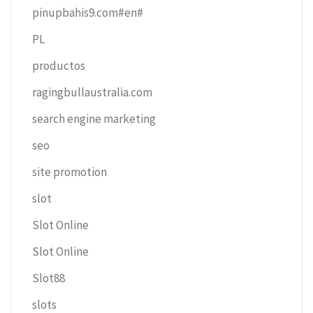
pinupbahis9.com#en#
PL
productos
ragingbullaustralia.com
search engine marketing
seo
site promotion
slot
Slot Online
Slot Online
Slot88
slots