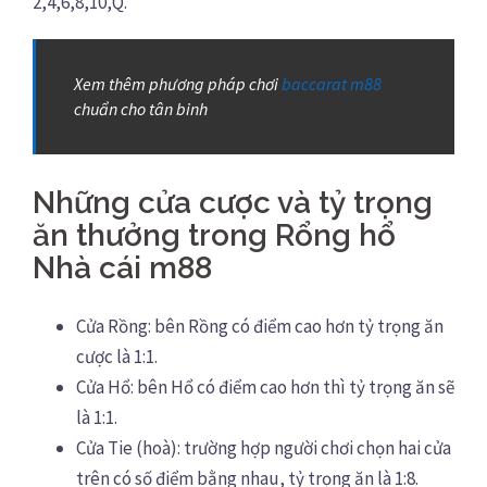
2,4,6,8,10,Q.
Xem thêm phương pháp chơi
baccarat m88
chuẩn cho tân binh
Những cửa cược và tỷ trọng
ăn thưởng trong Rổng hổ
Nhà cái m88
Cửa Rồng: bên Rồng có điểm cao hơn tỷ trọng ăn
cược là 1:1.
Cửa Hổ: bên Hổ có điểm cao hơn thì tỷ trọng ăn sẽ
là 1:1.
Cửa Tie (hoà): trường hợp người chơi chọn hai cửa
trên có số điểm bằng nhau, tỷ trọng ăn là 1:8.