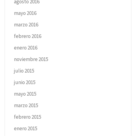
agosto 2016
mayo 2016
marzo 2016
febrero 2016
enero 2016
noviembre 2015
julio 2015
junio 2015
mayo 2015
marzo 2015
febrero 2015
enero 2015