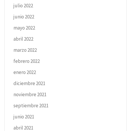
julio 2022
junio 2022
mayo 2022
abril 2022
marzo 2022
febrero 2022
enero 2022
diciembre 2021
noviembre 2021
septiembre 2021
junio 2021
abril 2021