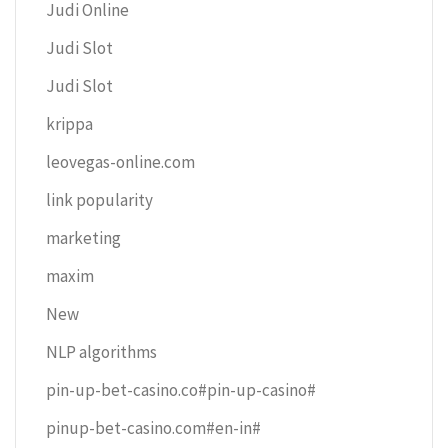
Judi Online
Judi Slot
Judi Slot
krippa
leovegas-online.com
link popularity
marketing
maxim
New
NLP algorithms
pin-up-bet-casino.co#pin-up-casino#
pinup-bet-casino.com#en-in#