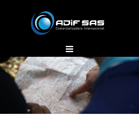
Saltar
al
contenido