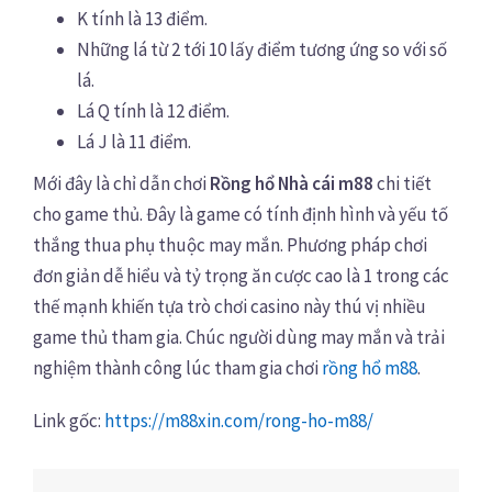
K tính là 13 điểm.
Những lá từ 2 tới 10 lấy điểm tương ứng so với số
lá.
Lá Q tính là 12 điểm.
Lá J là 11 điểm.
Mới đây là chỉ dẫn chơi
Rồng hổ Nhà cái m88
chi tiết
cho game thủ. Đây là game có tính định hình và yếu tố
thắng thua phụ thuộc may mắn. Phương pháp chơi
đơn giản dễ hiểu và tỷ trọng ăn cược cao là 1 trong các
thế mạnh khiến tựa trò chơi casino này thú vị nhiều
game thủ tham gia. Chúc người dùng may mắn và trải
nghiệm thành công lúc tham gia chơi
rồng hổ m88
.
Link gốc:
https://m88xin.com/rong-ho-m88/