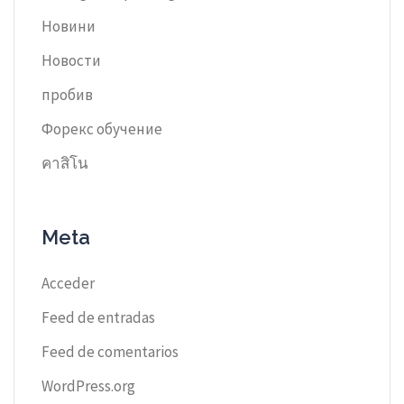
Новини
Новости
пробив
Форекс обучение
คาสิโน
Meta
Acceder
Feed de entradas
Feed de comentarios
WordPress.org