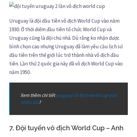
Uruguay là đội đầu tiên vô địch World Cup vào năm
1930. Ở thời điểm đầu tiên tổ chức World Cup và
Uruguay cũng là đội chủ nhà. Dù rằng ko nhận được
bình chọn cao nhưng Uruguay đã làm yêu cầu lịch sử
đầu tiên trên thế giới lúc trở thành nhà vô địch đầu
tiên. Lần thứ 2 quốc gia này đã vô địch World Cup vào
năm 1950.
Xem thêm chi tiết
uruguay vô địch world cup bao
nhiêu lần
?
7. Đội tuyển vô địch World Cup – Anh