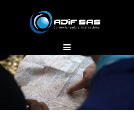
Saltar
al
contenido