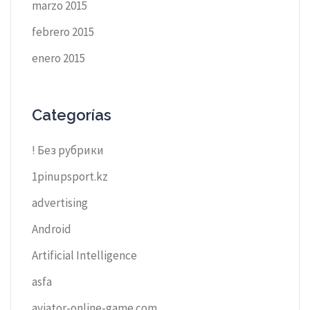
marzo 2015
febrero 2015
enero 2015
Categorías
! Без рубрики
1pinupsport.kz
advertising
Android
Artificial Intelligence
asfa
aviator-online-game.com