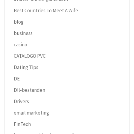
Best Countries To Meet A Wife
blog
business
casino
CATALOGO PVC
Dating Tips
DE
Dll-bestanden
Drivers
email marketing
FinTech