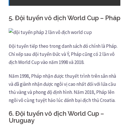
5. Đội tuyển vô địch World Cup – Pháp
Đội tuyển tiếp theo trong danh sách đó chính là Pháp.
Chỉ xếp sau đội tuyển Đức và Ý, Pháp cũng có 2 lần vô
địch World Cup vào năm 1998 và 2018.
Năm 1998, Pháp nhận được thuyết trình trên sân nhà
và đã giành nhận được ngôi vị cao nhất đối với lứa cầu
thủ vàng và phong độ định hình. Năm 2018, Pháp lên
ngôi vô cùng tuyệt hảo lúc đánh bại địch thủ Croatia.
6. Đội tuyển vô địch World Cup –
Uruguay