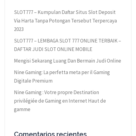
SLOT777 – Kumpulan Daftar Situs Slot Deposit
Via Harta Tanpa Potongan Tersebut Terpercaya
2023
SLOT777 – LEMBAGA SLOT 777 ONLINE TERBAIK –
DAFTAR JUDI SLOT ONLINE MOBILE
Mengisi Sekarang Luang Dan Bermain Judi Online
Nine Gaming: La perfetta meta per il Gaming
Digitale Premium
Nine Gaming : Votre propre Destination
privilégiée de Gaming en Internet Haut de
gamme
Comentarios recientes