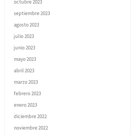
octubre 2023
septiembre 2023
agosto 2023
julio 2023
junio 2023
mayo 2023
abril 2023
marzo 2023
febrero 2023
enero 2023
diciembre 2022
noviembre 2022