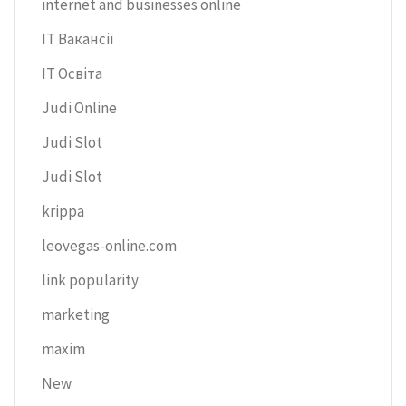
internet and businesses online
IT Вакансії
IT Освіта
Judi Online
Judi Slot
Judi Slot
krippa
leovegas-online.com
link popularity
marketing
maxim
New