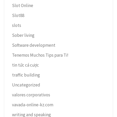
Slot Online
Slot88
slots
Sober living
Software development
Tenemos Muchos Tips para Ti!
tin tức cá cược
traffic building
Uncategorized
valores corporativos
vavada-online-kz.com
writing and speaking