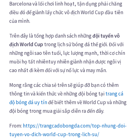
Barcelona và lối chơi linh hoạt, tận dụng phải chăng
điều đó để giành lấy chức vô địch World Cup đầu tiên
của mình.
Trên đây là tổng hợp danh sách những
đội tuyển vô
địch World Cup
trong lịch sử bóng đá thế giới. Đối với
những ngôi sao tên tuổi, lực lượng mạnh, thời cơ chín
muồi họ tất nhiêntuy nhiên giành nhận được ngôi vị
cao nhất đi kèm đối với sự nổ lực và may mắn.
Mong rằng các chia sẻ trên sẽ giúp đỡ bạn có thêm
thông tin và kiến thức về những đội bóng tại
trang cá
độ bóng đá uy tín
để biết thêm về World Cup và những
đội bóng trong mua giải sắp diễn ra đến đây.
From:
https://trangcadobongda.com/top-nhung-doi-
tuyen-vo-dich-world-cup-trong-lich-su/