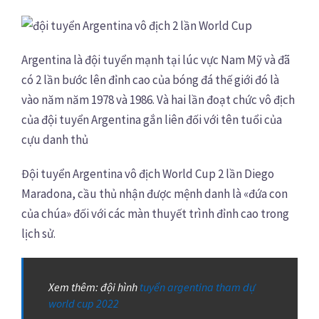
Argentina là đội tuyển mạnh tại lúc vực Nam Mỹ và đã
có 2 lần bước lên đỉnh cao của bóng đá thế giới đó là
vào năm năm 1978 và 1986. Và hai lần đoạt chức vô địch
của đội tuyển Argentina gắn liên đối với tên tuổi của
cựu danh thủ
Đội tuyển Argentina vô địch World Cup 2 lần Diego
Maradona, cầu thủ nhận được mệnh danh là «đứa con
của chúa» đối với các màn thuyết trình đỉnh cao trong
lịch sử.
Xem thêm: đội hình
tuyển argentina tham dự
world cup 2022