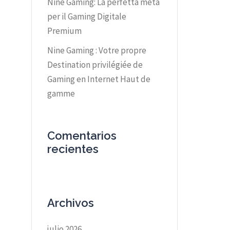
Nine Gaming: La perfetta meta
per il Gaming Digitale
Premium
Nine Gaming : Votre propre
Destination privilégiée de
Gaming en Internet Haut de
gamme
Comentarios
recientes
Archivos
julio 2026