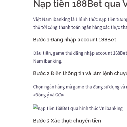
Nạp tiền 188Bet qua 
Việt Nam ibanking là 1 hình thức nạp tiền tươn
thủ tới cổng thanh toán ngân hàng xác thực tha
Bước 1 Đăng nhập account 188Bet
Đầu tiên, game thủ đăng nhập account 188Bet 
Nam ibanking.
Bước 2 Điền thông tin và làm lệnh chuy
Chọn ngân hàng mà game thủ đang sử dụng và 
«Đồng ý và Gửi».
Bước 3 Xác thực chuyển tiền