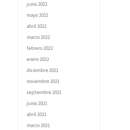
junio 2022
mayo 2022
abril 2022
marzo 2022
febrero 2022
enero 2022
diciembre 2021
noviembre 2021
septiembre 2021
junio 2021
abril 2021
marzo 2021