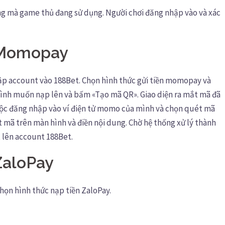
àng mà game thủ đang sử dụng. Người chơi đăng nhập vào và xác
 Momopay
p account vào 188Bet. Chọn hình thức gửi tiền momopay và
mình muốn nạp lên và bấm «Tạo mã QR». Giao diện ra mắt mã đã
buộc đăng nhập vào ví điện tử momo của mình và chọn quét mã
mã trên màn hình và điền nội dung. Chờ hệ thống xử lý thành
 lên account 188Bet.
ZaloPay
ọn hình thức nạp tiền ZaloPay.