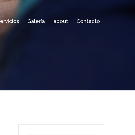
ervicios
Galería
about
Contacto