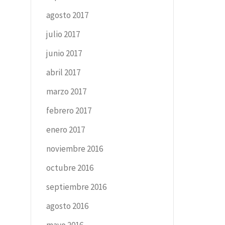
agosto 2017
julio 2017
junio 2017
abril 2017
marzo 2017
febrero 2017
enero 2017
noviembre 2016
octubre 2016
septiembre 2016
agosto 2016