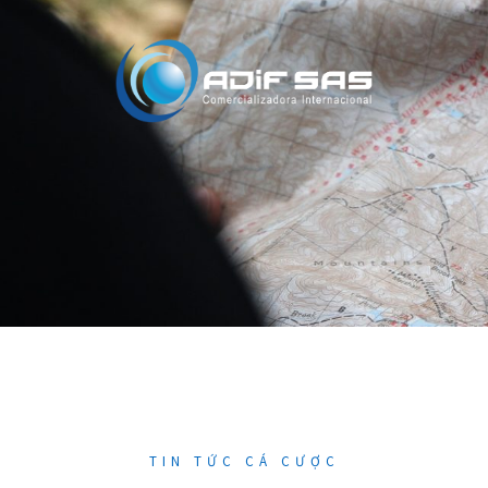
Saltar
al
contenido
TIN TỨC CÁ CƯỢC