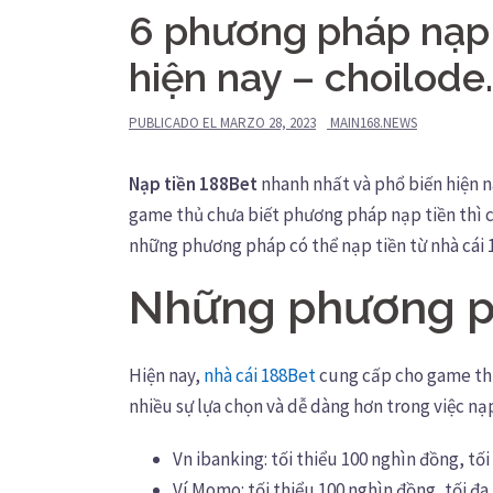
6 phương pháp nạp 
hiện nay – choilode
PUBLICADO EL
MARZO 28, 2023
MAIN168.NEWS
Nạp tiền 188Bet
nhanh nhất và phổ biến hiện na
game thủ chưa biết phương pháp nạp tiền thì c
những phương pháp có thể nạp tiền từ nhà cái 
Những phương ph
Hiện nay,
nhà cái 188Bet
cung cấp cho game thủ
nhiều sự lựa chọn và dễ dàng hơn trong việc nạp
Vn ibanking: tối thiểu 100 nghìn đồng, tối
Ví Momo: tối thiểu 100 nghìn đồng, tối đa 