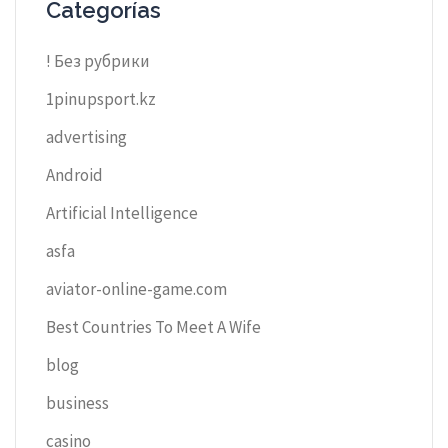
Categorías
! Без рубрики
1pinupsport.kz
advertising
Android
Artificial Intelligence
asfa
aviator-online-game.com
Best Countries To Meet A Wife
blog
business
casino