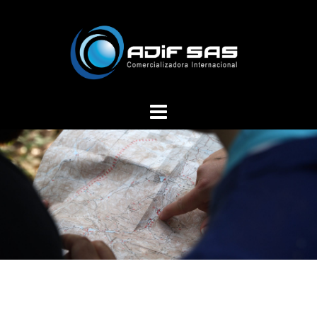
Saltar
al
contenido