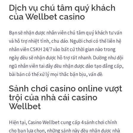
Dịch vụ chú tâm quý khách
của Wellbet casino
Bạn sẽ nhận được nhân viên chú tâm quý khách tư vấn
và hỗ trợ nhiệt tình, chu đáo. Người chơi có thể liên hệ
nhân viên CSKH 24/7 vào bất cứ thời gian nào trong
ngày đều sẽ nhận được hỗ trợ rất nhanh. Dường như đội
ngũ nhân viên tai đây đều nhận được đào tạo đẳng cấp,
bài bản có thể xử lý mọi thắc bận bịu, vấn đề.
Sảnh chơi casino online vượt
trội của nhà cái casino
Wellbet
Hiện tại, Casino Wellbet cung cấp 4 sảnh chơi chính
cho bạn lựa chọn, những sảnh này đều nhận được nhà