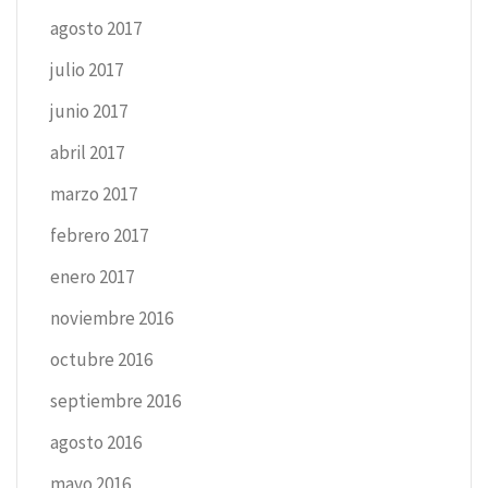
agosto 2017
julio 2017
junio 2017
abril 2017
marzo 2017
febrero 2017
enero 2017
noviembre 2016
octubre 2016
septiembre 2016
agosto 2016
mayo 2016