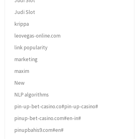
Judi Slot
Judi Slot
krippa
leovegas-online.com
link popularity
marketing
maxim
New
NLP algorithms
pin-up-bet-casino.co#pin-up-casino#
pinup-bet-casino.com#en-in#
pinupbahis9.com#en#