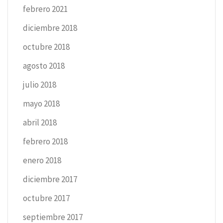
febrero 2021
diciembre 2018
octubre 2018
agosto 2018
julio 2018
mayo 2018
abril 2018
febrero 2018
enero 2018
diciembre 2017
octubre 2017
septiembre 2017