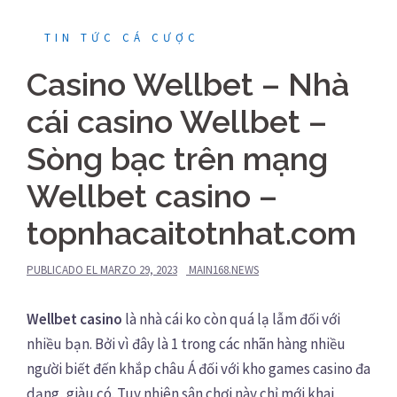
TIN TỨC CÁ CƯỢC
Casino Wellbet – Nhà
cái casino Wellbet –
Sòng bạc trên mạng
Wellbet casino –
topnhacaitotnhat.com
PUBLICADO EL
MARZO 29, 2023
MAIN168.NEWS
Wellbet casino
là nhà cái ko còn quá lạ lẫm đối với
nhiều bạn. Bởi vì đây là 1 trong các nhãn hàng nhiều
người biết đến khắp châu Á đối với kho games casino đa
dạng, giàu có. Tuy nhiên sân chơi này chỉ mới khai