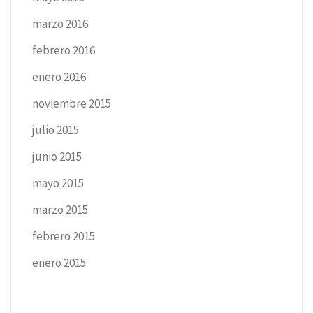
marzo 2016
febrero 2016
enero 2016
noviembre 2015
julio 2015
junio 2015
mayo 2015
marzo 2015
febrero 2015
enero 2015