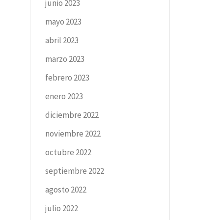
junio 2023
mayo 2023
abril 2023
marzo 2023
febrero 2023
enero 2023
diciembre 2022
noviembre 2022
octubre 2022
septiembre 2022
agosto 2022
julio 2022