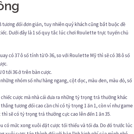
công
8 tương đối đơn giản, tuy nhiên quý khách cũng bắt buộc đề
ếc. Dưới đây là 1 số quy tắc lúc chơi Roulette trực tuyến chủ
 có 37 ô số tính từ 0-36, so với Roulette Mỹ thì sẽ có 38 ô số
ược.
 0 tới 36 ở trên bàn cược.
o những nhóm số như hàng ngang, cột dọc, màu đen, màu đỏ, số
chiếc cược mà nhà cái đưa ra những tỷ trọng trả thưởng khác
thắng tương đối cao cần chỉ có tỷ trọng 1 ăn 1, còn ví như game
thì sẽ có tỷ trọng trả thưởng cực cao lên đến 1 ăn 35.
u có mức xong xuôi đặt cược tối thiểu và tối đa. Do đó trước lúc
g xuôi cược tán thành đối với bản lĩnh kinh phí của mình nhé.