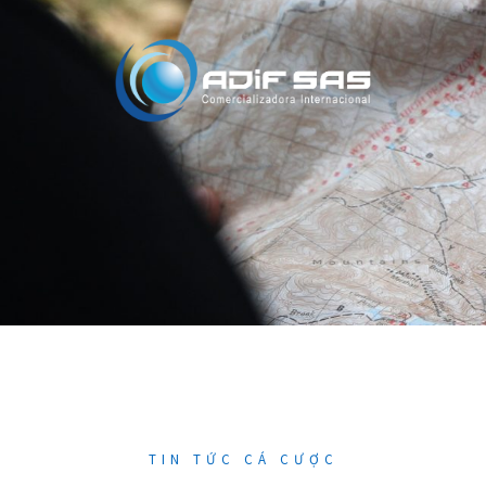
Saltar
al
contenido
TIN TỨC CÁ CƯỢC