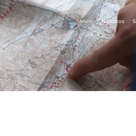
Inicio
Nosotros
S