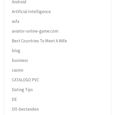
Android
Artificial Intelligence
asfa
aviator-online-game.com
Best Countries To Meet A Wife
blog
business
casino
CATALOGO PVC
Dating Tips
DE
Dll-bestanden