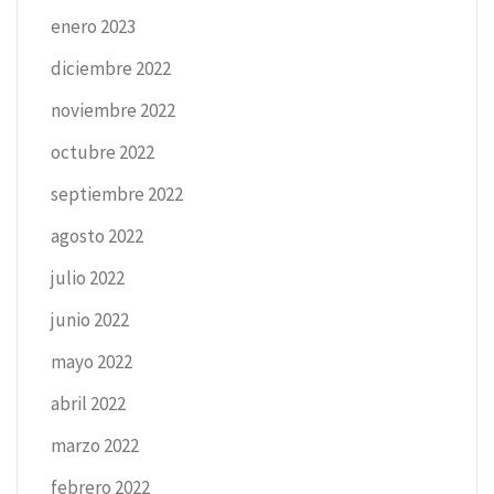
enero 2023
diciembre 2022
noviembre 2022
octubre 2022
septiembre 2022
agosto 2022
julio 2022
junio 2022
mayo 2022
abril 2022
marzo 2022
febrero 2022