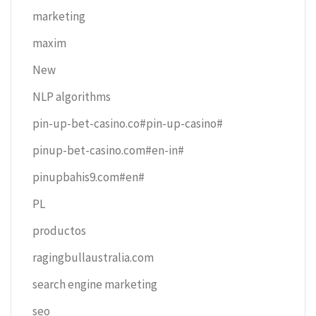
marketing
maxim
New
NLP algorithms
pin-up-bet-casino.co#pin-up-casino#
pinup-bet-casino.com#en-in#
pinupbahis9.com#en#
PL
productos
ragingbullaustralia.com
search engine marketing
seo