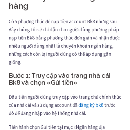
hàng
Có 5 phương thức để nạp tiền account Bk8 nhưng sau
đây chúng tôi sẽ chỉ dẫn cho người dùng phương pháp
nạp tiền Bk8 bằng phương thức đơn giản và nhận được
nhiều người dùng nhất là chuyển khoản ngân hàng,
những cách còn lại người dùng có thể áp dụng gần
giống.
Bước 1: Truy cập vào trang nhà cái
Bk8 và chọn «Gửi tiền»
Đầu tiên người dùng truy cập vào trang chủ chính thức
của nhà cái và sử dụng account đã
đăng ký bk8
trước
đó để đăng nhập vào hệ thống nhà cái.
Tiến hành chọn Gửi tiền tại mục «Ngân hàng địa