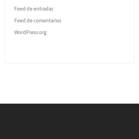
Feed de entradas
Feed de comentarios
WordPress.org