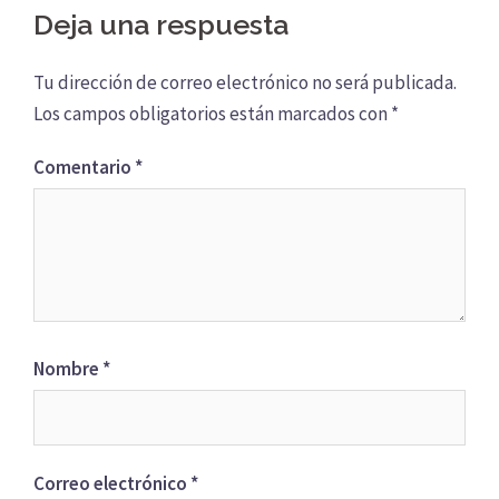
Deja una respuesta
Tu dirección de correo electrónico no será publicada.
Los campos obligatorios están marcados con
*
Comentario
*
Nombre
*
Correo electrónico
*