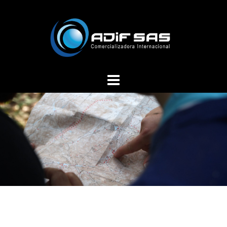
Saltar
al
contenido