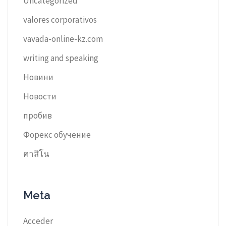
Uncategorized
valores corporativos
vavada-online-kz.com
writing and speaking
Новини
Новости
пробив
Форекс обучение
คาสิโน
Meta
Acceder