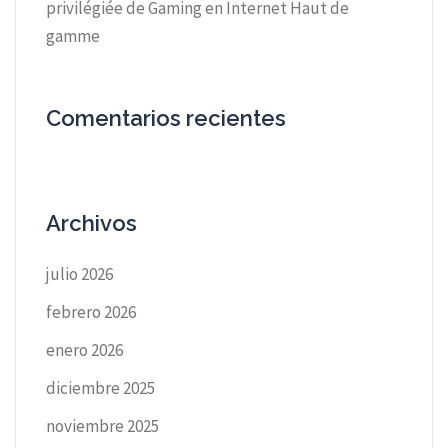
privilégiée de Gaming en Internet Haut de
gamme
Comentarios recientes
Archivos
julio 2026
febrero 2026
enero 2026
diciembre 2025
noviembre 2025