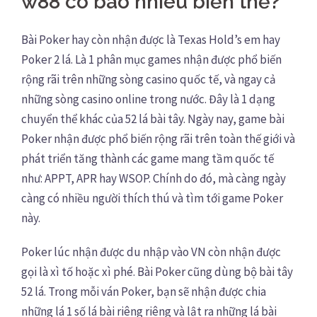
w88 có bao nhiêu biến thể?
Bài Poker hay còn nhận được là Texas Hold’s em hay
Poker 2 lá. Là 1 phân mục games nhận được phổ biến
rộng rãi trên những sòng casino quốc tế, và ngay cả
những sòng casino online trong nước. Đây là 1 dạng
chuyển thể khác của 52 lá bài tây. Ngày nay, game bài
Poker nhận được phổ biến rộng rãi trên toàn thế giới và
phát triển tăng thành các game mang tầm quốc tế
như: APPT, APR hay WSOP. Chính do đó, mà càng ngày
càng có nhiều người thích thú và tìm tới game Poker
này.
Poker lúc nhận được du nhập vào VN còn nhận được
gọi là xì tố hoặc xì phé. Bài Poker cũng dùng bộ bài tây
52 lá. Trong mỗi ván Poker, bạn sẽ nhận được chia
những lá 1 số lá bài riêng riêng và lật ra những lá bài