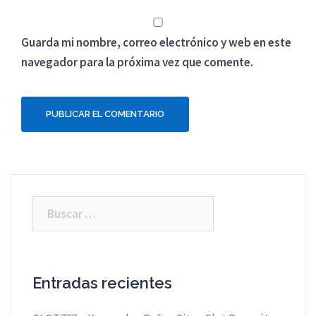
Guarda mi nombre, correo electrónico y web en este
navegador para la próxima vez que comente.
Buscar:
Entradas recientes