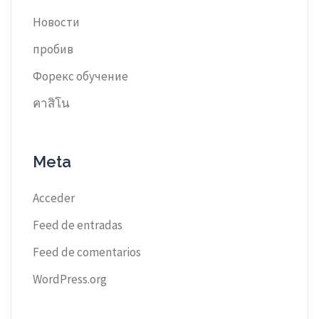
Новости
пробив
Форекс обучение
คาสิโน
Meta
Acceder
Feed de entradas
Feed de comentarios
WordPress.org