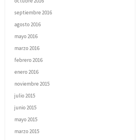
octubre 2016
septiembre 2016
agosto 2016
mayo 2016
marzo 2016
febrero 2016
enero 2016
noviembre 2015
julio 2015
junio 2015
mayo 2015
marzo 2015