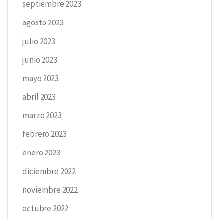
septiembre 2023
agosto 2023
julio 2023
junio 2023
mayo 2023
abril 2023
marzo 2023
febrero 2023
enero 2023
diciembre 2022
noviembre 2022
octubre 2022