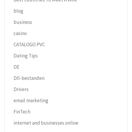
blog
business
casino
CATALOGO PVC
Dating Tips
DE
Dll-bestanden
Drivers
email marketing
FinTech
internet and businesses online