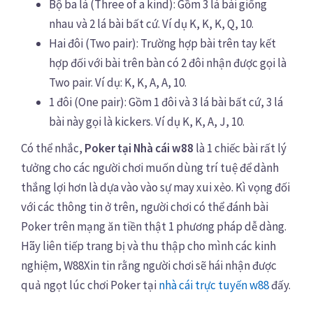
Bộ ba lá (Three of a kind): Gồm 3 lá bài giống
nhau và 2 lá bài bất cứ. Ví dụ K, K, K, Q, 10.
Hai đôi (Two pair): Trường hợp bài trên tay kết
hợp đối với bài trên bàn có 2 đôi nhận được gọi là
Two pair. Ví dụ: K, K, A, A, 10.
1 đôi (One pair): Gồm 1 đôi và 3 lá bài bất cứ, 3 lá
bài này gọi là kickers. Ví dụ K, K, A, J, 10.
Có thể nhắc,
Poker tại Nhà cái w88
là 1 chiếc bài rất lý
tưởng cho các người chơi muốn dùng trí tuệ để dành
thắng lợi hơn là dựa vào vào sự may xui xẻo. Kì vọng đối
với các thông tin ở trên, người chơi có thể đánh bài
Poker trên mạng ăn tiền thật 1 phương pháp dễ dàng.
Hãy liên tiếp trang bị và thu thập cho mình các kinh
nghiệm, W88Xin tin rằng người chơi sẽ hái nhận được
quả ngọt lúc chơi Poker tại
nhà cái trực tuyến w88
đấy.