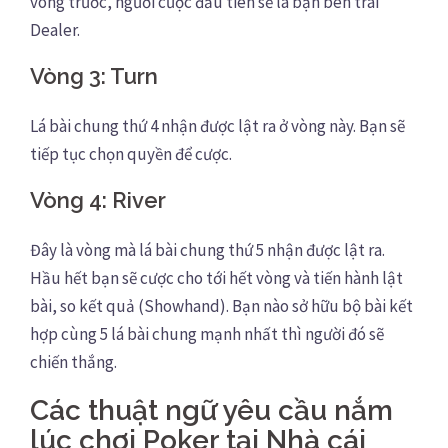
vòng trước, người cược đầu tiên sẽ là bạn bên trái
Dealer.
Vòng 3: Turn
Lá bài chung thứ 4 nhận được lật ra ở vòng này. Bạn sẽ
tiếp tục chọn quyền để cược.
Vòng 4: River
Đây là vòng mà lá bài chung thứ 5 nhận được lật ra.
Hầu hết bạn sẽ cược cho tới hết vòng và tiến hành lật
bài, so kết quả (Showhand). Bạn nào sở hữu bộ bài kết
hợp cùng 5 lá bài chung mạnh nhất thì người đó sẽ
chiến thắng.
Các thuật ngữ yêu cầu nắm
lúc chơi Poker tại Nhà cái