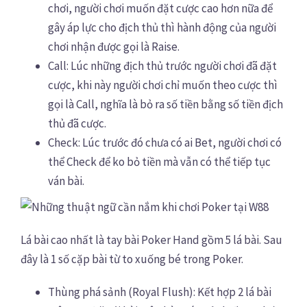
chơi, người chơi muốn đặt cược cao hơn nữa để
gây áp lực cho địch thủ thì hành động của người
chơi nhận được gọi là Raise.
Call: Lúc những địch thủ trước người chơi đã đặt
cược, khi này người chơi chỉ muốn theo cược thì
gọi là Call, nghĩa là bỏ ra số tiền bằng số tiền địch
thủ đã cược.
Check: Lúc trước đó chưa có ai Bet, người chơi có
thể Check để ko bỏ tiền mà vẫn có thể tiếp tục
ván bài.
Lá bài cao nhất là tay bài Poker Hand gồm 5 lá bài. Sau
đây là 1 số cặp bài từ to xuống bé trong Poker.
Thùng phá sảnh (Royal Flush): Kết hợp 2 lá bài