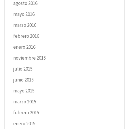
agosto 2016
mayo 2016
marzo 2016
febrero 2016
enero 2016
noviembre 2015
julio 2015
junio 2015
mayo 2015
marzo 2015
febrero 2015
enero 2015