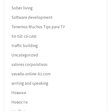
Sober living
Software development
Tenemos Muchos Tips para Ti!
tin tức cá cược
traffic building
Uncategorized
valores corporativos
vavada-online-kz.com
writing and speaking
Новини
Новости