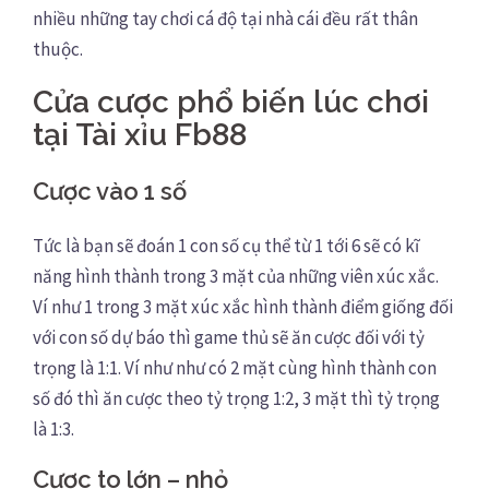
nhiều những tay chơi cá độ tại nhà cái đều rất thân
thuộc.
Cửa cược phổ biến lúc chơi
tại Tài xỉu Fb88
Cược vào 1 số
Tức là bạn sẽ đoán 1 con số cụ thể từ 1 tới 6 sẽ có kĩ
năng hình thành trong 3 mặt của những viên xúc xắc.
Ví như 1 trong 3 mặt xúc xắc hình thành điểm giống đối
với con số dự báo thì game thủ sẽ ăn cược đối với tỷ
trọng là 1:1. Ví như như có 2 mặt cùng hình thành con
số đó thì ăn cược theo tỷ trọng 1:2, 3 mặt thì tỷ trọng
là 1:3.
Cược to lớn – nhỏ