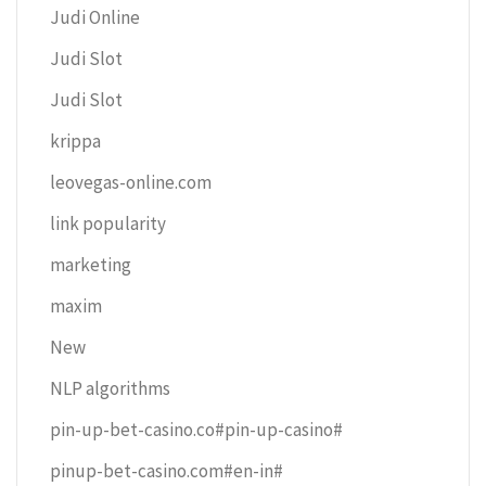
Judi Online
Judi Slot
Judi Slot
krippa
leovegas-online.com
link popularity
marketing
maxim
New
NLP algorithms
pin-up-bet-casino.co#pin-up-casino#
pinup-bet-casino.com#en-in#