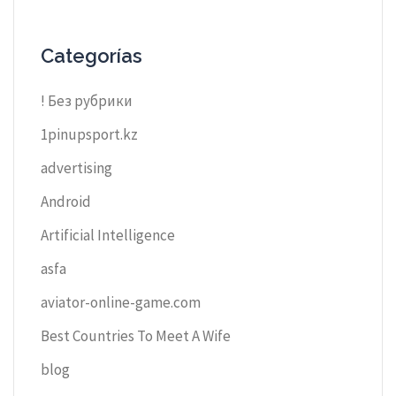
Categorías
! Без рубрики
1pinupsport.kz
advertising
Android
Artificial Intelligence
asfa
aviator-online-game.com
Best Countries To Meet A Wife
blog