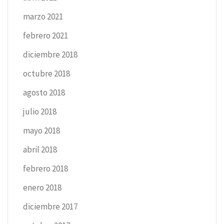
marzo 2021
febrero 2021
diciembre 2018
octubre 2018
agosto 2018
julio 2018
mayo 2018
abril 2018
febrero 2018
enero 2018
diciembre 2017