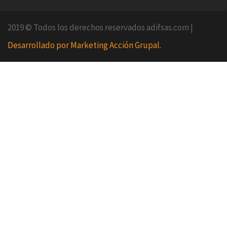
2019 © Todos los derechos reservados adifsas.com
|
Desarrollado por Marketing Acción Grupal.