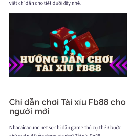
viết chỉ dẫn cho tiết dưới đây nhé.
Chỉ dẫn chơi Tài xỉu Fb88 cho
người mới
Nhacaicacuoc.net sẽ chỉ dẫn game thủ cụ thể 3 bước