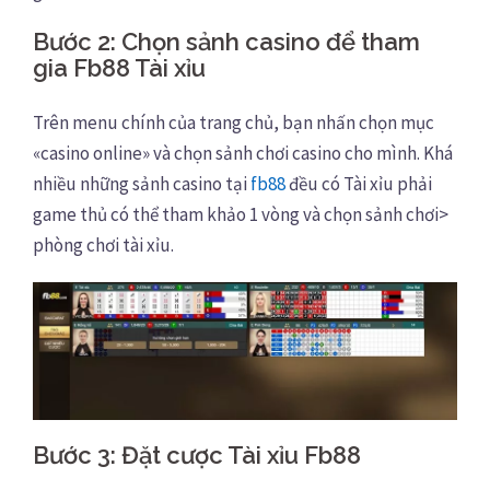
Bước 2: Chọn sảnh casino để tham
gia Fb88 Tài xỉu
Trên menu chính của trang chủ, bạn nhấn chọn mục
«casino online» và chọn sảnh chơi casino cho mình. Khá
nhiều những sảnh casino tại
fb88
đều có Tài xỉu phải
game thủ có thể tham khảo 1 vòng và chọn sảnh chơi>
phòng chơi tài xỉu.
Bước 3: Đặt cược Tài xỉu Fb88