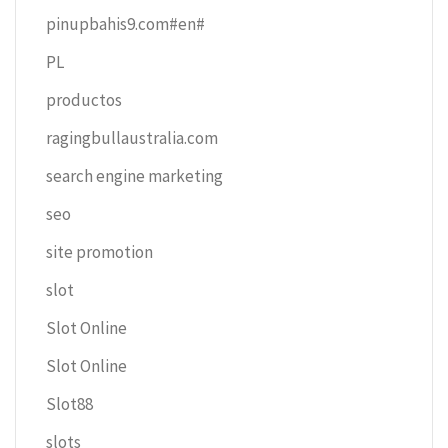
pinupbahis9.com#en#
PL
productos
ragingbullaustralia.com
search engine marketing
seo
site promotion
slot
Slot Online
Slot Online
Slot88
slots