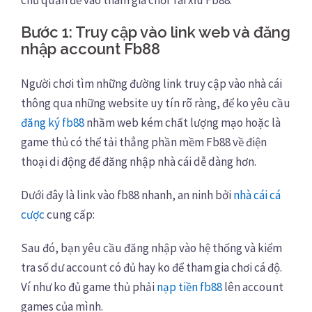
chủ quản để vào tham gia chơi Tài xỉu Fb88.
Bước 1: Truy cập vào link web và đăng
nhập account Fb88
Người chơi tìm những đường link truy cập vào nhà cái
thông qua những website uy tín rõ ràng, để ko yêu cầu
đăng ký fb88
nhầm web kém chất lượng mạo hoặc là
game thủ có thể tải thẳng phần mềm Fb88 về điện
thoại di động để đăng nhập nhà cái dễ dàng hơn.
Dưới đây là link vào fb88 nhanh, an ninh bởi
nhà cái cá
cược
cung cấp:
Sau đó, bạn yêu cầu đăng nhập vào hệ thống và kiểm
tra số dư account có đủ hay ko để tham gia chơi cá độ.
Ví như ko đủ game thủ phải
nạp tiền fb88
lên account
games của mình.