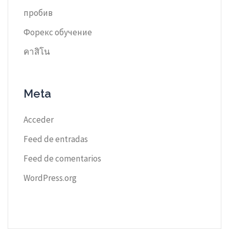
пробив
Форекс обучение
คาสิโน
Meta
Acceder
Feed de entradas
Feed de comentarios
WordPress.org