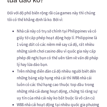
lừa đảo ko?
Đối với độ phổ biển rộng rãi của games này thì chúng
tôi có thể khẳng định là ko. Bởi vì:
Nhà cái này có trụ sở chính tại Philippines và có
giấy tờ cấp phép hoạt động hợp lí. Philippine là
1 vùng đất có các niềm mê say cá độ, rất nhiều
những sảnh chơi casino đều vì quốc gia này cấp
phép đề nghị bạn có thể uên tâm về vấn đề pháp
lý hay lừa đảo bạn.
Trên những diễn đàn cá độ nhiều người biết đến
những bảng xếp hạng nhà cái thì W88 nhà cái
luôn có các thứ hạng cao thuộc top đầu trong
những nhà cái đang hoạt động, chứng tỏ răng sự
uy tín của nhà cái này ko bắt buộc là vô căn cứ.
W88 nhà cái hoạt động tại nhiều quốc gia phương