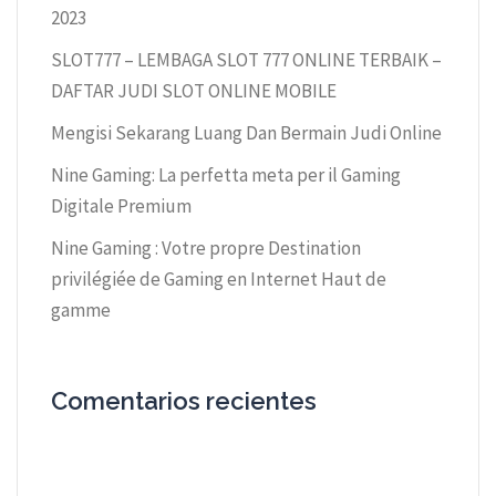
2023
SLOT777 – LEMBAGA SLOT 777 ONLINE TERBAIK –
DAFTAR JUDI SLOT ONLINE MOBILE
Mengisi Sekarang Luang Dan Bermain Judi Online
Nine Gaming: La perfetta meta per il Gaming
Digitale Premium
Nine Gaming : Votre propre Destination
privilégiée de Gaming en Internet Haut de
gamme
Comentarios recientes