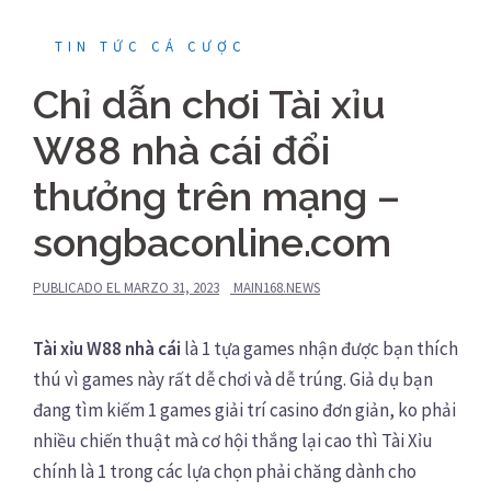
TIN TỨC CÁ CƯỢC
Chỉ dẫn chơi Tài xỉu
W88 nhà cái đổi
thưởng trên mạng –
songbaconline.com
PUBLICADO EL
MARZO 31, 2023
MAIN168.NEWS
Tài xỉu W88 nhà cái
là 1 tựa games nhận được bạn thích
thú vì games này rất dễ chơi và dễ trúng. Giả dụ bạn
đang tìm kiếm 1 games giải trí casino đơn giản, ko phải
nhiều chiến thuật mà cơ hội thắng lại cao thì Tài Xỉu
chính là 1 trong các lựa chọn phải chăng dành cho