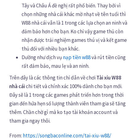
Tây và Châu Á đề nghị rất phổ biến. Thay bởi vì
chọn những nhà cái khác mờ nhạt về tên tuổi thì
W88 nhà cái vẫn là 1 trong các lựa chọn an ninh và
đảm bảo hơn cho bạn. Ko chỉ vậy game thủ còn
nhận được trải nghiệm games thú vị và kết game
thủ đối với nhiều bạn khác.
Dường như dịch vụ
nạp tiền w88
và rút tiền cũng
rất đảm bảo, mau lẹ và an ninh.
Trên đây là các thông tin chỉ dẫn về chơi
Tài xỉu W88
nhà cái
chi tiết và chính xác 100% dành cho bạn mới.
Đây sẽ là 1 trong các games phát triển hơn trong thời
gian đến hứa hẹn số lượng thành viên tham gia sẽ tăng
thêm. Chần chờ gì mà ko tạo tài khoản account và
tham gia ngay thôi.
From:
https://songbaconline.com/tai-xiu-w88/