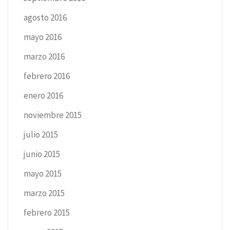
agosto 2016
mayo 2016
marzo 2016
febrero 2016
enero 2016
noviembre 2015
julio 2015
junio 2015
mayo 2015
marzo 2015
febrero 2015