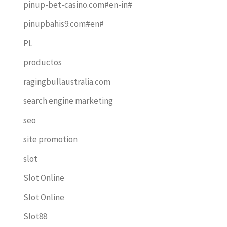
pinup-bet-casino.com#en-in#
pinupbahis9.com#en#
PL
productos
ragingbullaustralia.com
search engine marketing
seo
site promotion
slot
Slot Online
Slot Online
Slot88