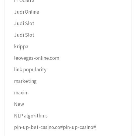
IT Освіта
Judi Online
Judi Slot
Judi Slot
krippa
leovegas-online.com
link popularity
marketing
maxim
New
NLP algorithms
pin-up-bet-casino.co#pin-up-casino#