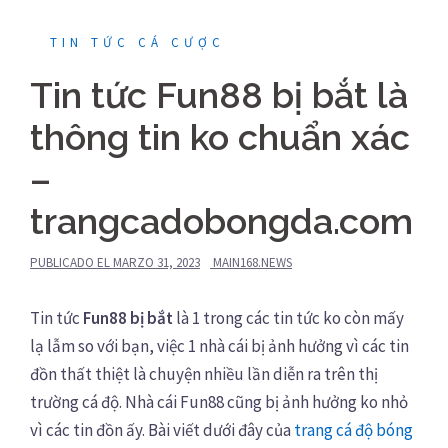
TIN TỨC CÁ CƯỢC
Tin tức Fun88 bị bắt là
thông tin ko chuẩn xác
–
trangcadobongda.com
PUBLICADO EL
MARZO 31, 2023
MAIN168.NEWS
Tin tức
Fun88 bị bắt
là 1 trong các tin tức ko còn mấy
lạ lẫm so với bạn, việc 1 nhà cái bị ảnh hưởng vì các tin
đồn thất thiệt là chuyện nhiều lần diễn ra trên thị
trường cá độ. Nhà cái Fun88 cũng bị ảnh hưởng ko nhỏ
vì các tin đồn ấy. Bài viết dưới đây của
trang cá độ bóng