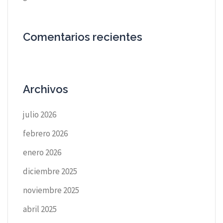
Comentarios recientes
Archivos
julio 2026
febrero 2026
enero 2026
diciembre 2025
noviembre 2025
abril 2025