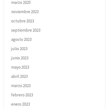
marzo 2025
noviembre 2023
octubre 2023
septiembre 2023
agosto 2023
julio 2023
junio 2023
mayo 2023
abril 2023
marzo 2023
febrero 2023
enero 2023