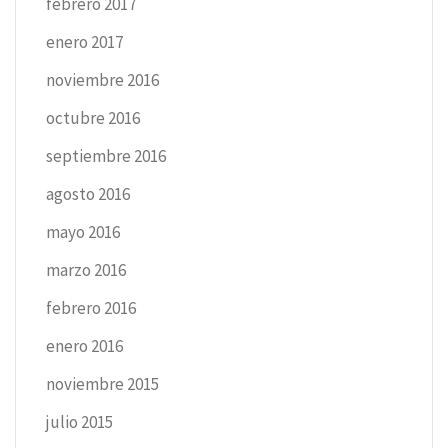
febrero 2017
enero 2017
noviembre 2016
octubre 2016
septiembre 2016
agosto 2016
mayo 2016
marzo 2016
febrero 2016
enero 2016
noviembre 2015
julio 2015