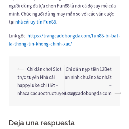
người dùng đã lựa chọn Fun88 là nơi cá độ say mê của
mình. Chúc người dùng may mắn so với các ván cược
tại
nhà cái uy tín Fun88
.
Link gốc:
https://trangcadobongda.com/fun88-bi-bat-
la-thong-tin-khong-chinh-xac/
Navegación
⟵
Chỉ dẫn chơi Slot
Chỉ dẫn nạp tiền 12Bet
de
trực tuyến Nhà cái
an ninh chuẩn xác nhất
entradas
happyluke chi tiết –
–
nhacaicacuoctructuyen.com
trangcadobongda.com
⟶
Deja una respuesta