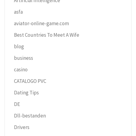
Artificial Intelligence
asfa
aviator-online-game.com
Best Countries To Meet A Wife
blog
business
casino
CATALOGO PVC
Dating Tips
DE
Dll-bestanden
Drivers