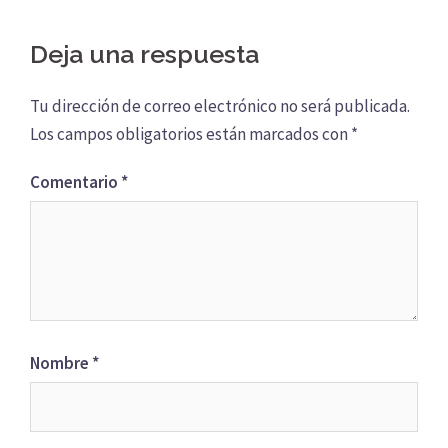
Deja una respuesta
Tu dirección de correo electrónico no será publicada.
Los campos obligatorios están marcados con
*
Comentario
*
Nombre
*