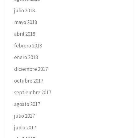
julio 2018
mayo 2018
abril 2018
febrero 2018
enero 2018
diciembre 2017
octubre 2017
septiembre 2017
agosto 2017
julio 2017
junio 2017