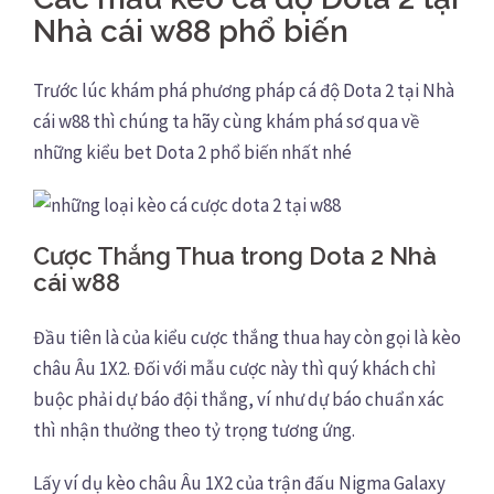
Nhà cái w88 phổ biến
Trước lúc khám phá phương pháp cá độ Dota 2 tại Nhà
cái w88 thì chúng ta hãy cùng khám phá sơ qua về
những kiểu bet Dota 2 phổ biến nhất nhé
Cược Thắng Thua trong Dota 2 Nhà
cái w88
Đầu tiên là của kiểu cược thắng thua hay còn gọi là kèo
châu Âu 1X2. Đối với mẫu cược này thì quý khách chỉ
buộc phải dự báo đội thắng, ví như dự báo chuẩn xác
thì nhận thưởng theo tỷ trọng tương ứng.
Lấy ví dụ kèo châu Âu 1X2 của trận đấu Nigma Galaxy