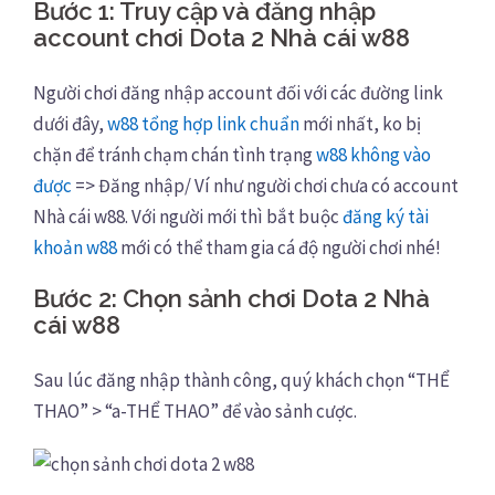
Bước 1: Truy cập và đăng nhập
account chơi Dota 2 Nhà cái w88
Người chơi đăng nhập account đối với các đường link
dưới đây,
w88 tổng hợp link chuẩn
mới nhất, ko bị
chặn để tránh chạm chán tình trạng
w88 không vào
được
=> Đăng nhập/ Ví như người chơi chưa có account
Nhà cái w88. Với người mới thì bắt buộc
đăng ký tài
khoản w88
mới có thể tham gia cá độ người chơi nhé!
Bước 2: Chọn sảnh chơi Dota 2 Nhà
cái w88
Sau lúc đăng nhập thành công, quý khách chọn “THỂ
THAO” > “a-THỂ THAO” để vào sảnh cược.