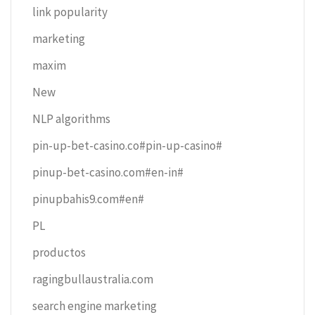
link popularity
marketing
maxim
New
NLP algorithms
pin-up-bet-casino.co#pin-up-casino#
pinup-bet-casino.com#en-in#
pinupbahis9.com#en#
PL
productos
ragingbullaustralia.com
search engine marketing