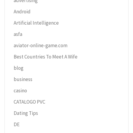
advertising
Android
Artificial Intelligence
asfa
aviator-online-game.com
Best Countries To Meet A Wife
blog
business
casino
CATALOGO PVC
Dating Tips
DE