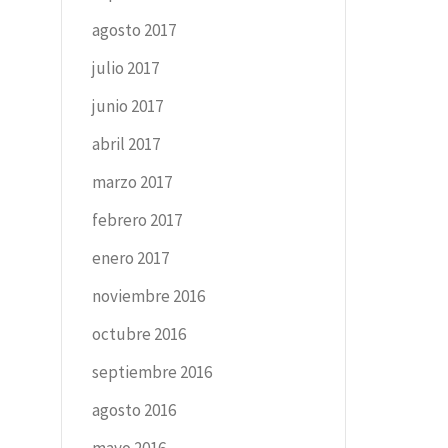
agosto 2017
julio 2017
junio 2017
abril 2017
marzo 2017
febrero 2017
enero 2017
noviembre 2016
octubre 2016
septiembre 2016
agosto 2016