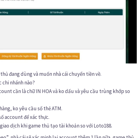
thủ đang dùng và muốn nhà cái chuyển tiền về.
c chi nhánh nào?
count cần là chữ IN HOA và ko dấu và yêu cầu trùng khớp so
hàng, ko yêu cầu số thẻ ATM.
số account để xác thực.
iao dịch khi game thủ tạo tài khoản so với Loto188.
eo”, nhà cái sẽ xác minh lại account thêm 1 lần nữa, game thủ