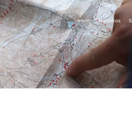
Inicio
Nosotros
S