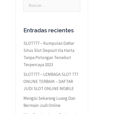
Buscar:
Entradas recientes
SLOT777 – Kumpulan Daftar
Situs Slot Deposit Via Harta
Tanpa Potongan Tersebut
Terpercaya 2023
SLOT777 – LEMBAGA SLOT 777
ONLINE TERBAIK – DAFTAR
JUDI SLOT ONLINE MOBILE
Mengisi Sekarang Luang Dan
Bermain Judi Online