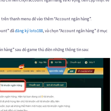
n” trên thanh menu để vào thêm “Account ngân hàng”.
ount” đã
đăng ký loto188
, và chọn “Account ngân hàng” ở mục
 hàng” sau đó game thủ điền những thông tin sau: