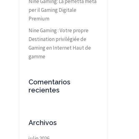
Nine Gaming: La perfetta meta
per il Gaming Digitale
Premium
Nine Gaming : Votre propre
Destination privilégiée de
Gaming en Internet Haut de
gamme
Comentarios
recientes
Archivos
julio 2026