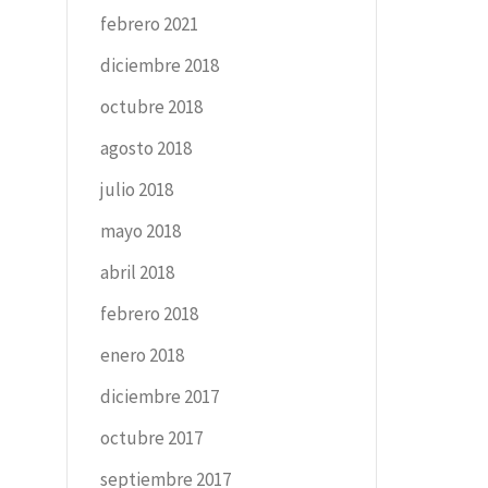
febrero 2021
diciembre 2018
octubre 2018
agosto 2018
julio 2018
mayo 2018
abril 2018
febrero 2018
enero 2018
diciembre 2017
octubre 2017
septiembre 2017