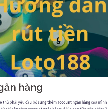
gân hàng
ame thủ phải yêu cầu bổ sung thêm account ngân hàng của mình
thủ chỉ nên chọn account ngân hàng và kì vọng tiền cập nhật về