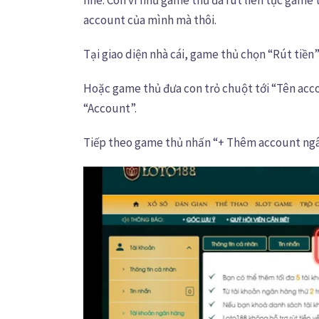
account của mình mà thôi.
Tại giao diện nhà cái, game thủ chọn “Rút tiề
Hoặc game thủ đưa con trỏ chuột tới “Tên acc
“Account”.
Tiếp theo game thủ nhấn “+ Thêm account ngân