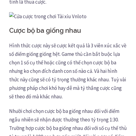
tính là thua cược.
Cược bộ ba giống nhau
Hình thức cược này sẽ cược kết quả là 3 viên xúc xắc về
số điểm giống giống hệt. Game thủ cần bắt buộc lựa
chọn 1 số cụ thể hoặc cũng có thể chọn cược bộ ba
nhưng ko chọn đích danh con số nào cả. Và hai hình
thức này cũng sẽ có tỷ trọng thưởng khác nhau. Tuỳ vài
phương pháp chơi khó hay dễ mà tỷ thắng cược cũng
sẽ theo đó mà khác nhau.
Nhười chơi chọn cược bộ ba giống nhau đối với điểm
ngẫu nhiên sẽ nhận được thưởng theo tỷ trọng 1:30.
Trường hợp cược bộ ba giống nhau đối với số cụ thể thù