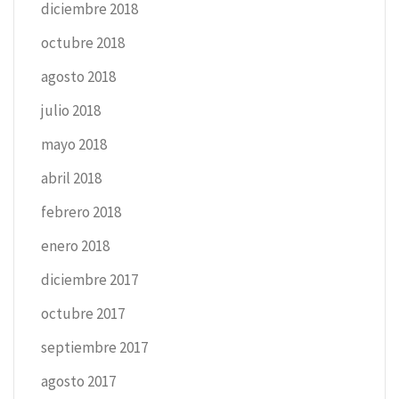
diciembre 2018
octubre 2018
agosto 2018
julio 2018
mayo 2018
abril 2018
febrero 2018
enero 2018
diciembre 2017
octubre 2017
septiembre 2017
agosto 2017