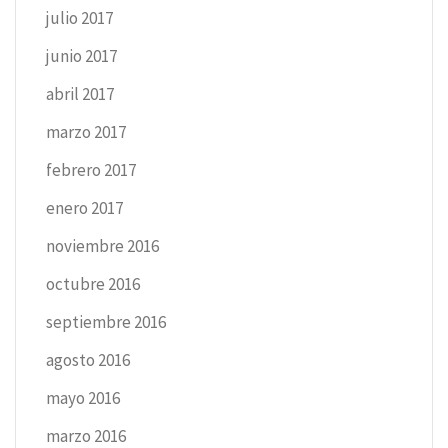
julio 2017
junio 2017
abril 2017
marzo 2017
febrero 2017
enero 2017
noviembre 2016
octubre 2016
septiembre 2016
agosto 2016
mayo 2016
marzo 2016