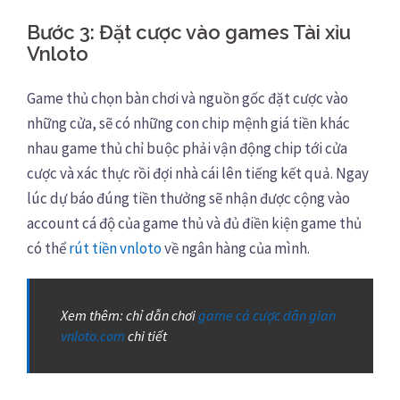
Bước 3: Đặt cược vào games Tài xỉu
Vnloto
Game thủ chọn bàn chơi và nguồn gốc đặt cược vào
những cửa, sẽ có những con chip mệnh giá tiền khác
nhau game thủ chỉ buộc phải vận động chip tới cửa
cược và xác thực rồi đợi nhà cái lên tiếng kết quả. Ngay
lúc dự báo đúng tiền thưởng sẽ nhận được cộng vào
account cá độ của game thủ và đủ điền kiện game thủ
có thể
rút tiền vnloto
về ngân hàng của mình.
Xem thêm: chỉ dẫn chơi
game cá cược dân gian
vnloto.com
chi tiết