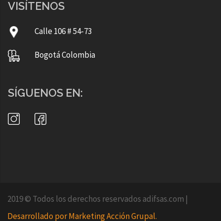
VISÍTENOS
Calle 106 # 54-73
Bogotá Colombia
SÍGUENOS EN:
2019 © Todos los derechos reservados adifsas.com
|
Desarrollado por Marketing Acción Grupal.